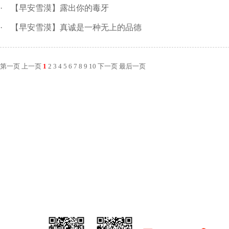
·
【早安雪漠】露出你的毒牙
·
【早安雪漠】真诚是一种无上的品德
第一页
上一页
1
2
3
4
5
6
7
8
9
10
下一页
最后一页