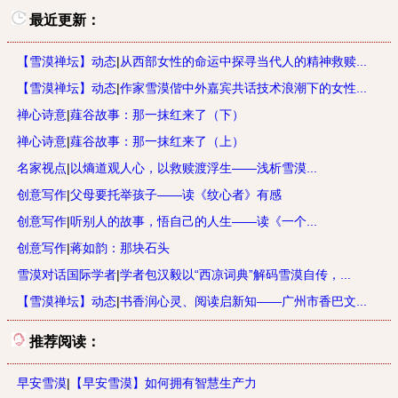
最近更新：
【雪漠禅坛】动态
|
从西部女性的命运中探寻当代人的精神救赎...
【雪漠禅坛】动态
|
作家雪漠偕中外嘉宾共话技术浪潮下的女性...
禅心诗意
|
薤谷故事：那一抹红来了（下）
禅心诗意
|
薤谷故事：那一抹红来了（上）
名家视点
|
以熵道观人心，以救赎渡浮生——浅析雪漠...
创意写作
|
父母要托举孩子——读《纹心者》有感
创意写作
|
听别人的故事，悟自己的人生——读《一个...
创意写作
|
蒋如韵：那块石头
雪漠对话国际学者
|
学者包汉毅以“西凉词典”解码雪漠自传，...
【雪漠禅坛】动态
|
书香润心灵、阅读启新知——广州市香巴文...
推荐阅读：
早安雪漠
|
【早安雪漠】如何拥有智慧生产力