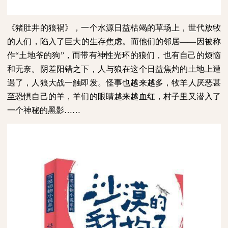
《猪肚井的狼祸》，一个水源日益枯竭的草场上，世代放牧
的人们，陷入了巨大的生存焦虑。而他们的邻居——因被称
作“土地爷的狗”，而带有神性光环的狼们，也有自己的烦恼
和无奈。阴差阳错之下，人与狼在这个日益焦灼的土地上遭
遇了，人狼大战一触即发。怪事也越来越多，牧羊人厌恶甚
至恐惧自己的羊，羊们的眼睛越来越血红，村子里又潜入了
一个神秘的黑影……