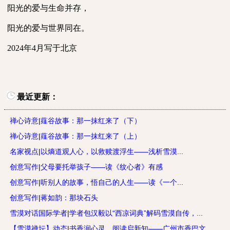
阳光的爱与生命并存，
阳光的爱与世界同在。
2024
年
4
月写于北京
最近更新：
禅心诗意
|
薤谷故事：那一抹红来了（下）
禅心诗意
|
薤谷故事：那一抹红来了（上）
名家视点
|
以熵道观人心，以救赎渡浮生——浅析雪漠...
创意写作
|
父母要托举孩子——读《纹心者》有感
创意写作
|
听别人的故事，悟自己的人生——读《一个...
创意写作
|
蒋如韵：那块石头
雪漠对话国际学者
|
学者包汉毅以“西凉词典”解码雪漠自传，...
【雪漠禅坛】动态
|
书香润心灵、阅读启新知——广州市香巴文...