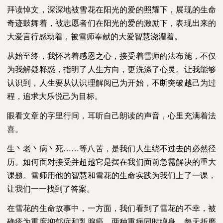
拜读悼文，深深地被雪花在阳光的爱的照耀下，展现的生命
奇迹鼓舞着，被志愿者们在阳光的爱的激励下，表现出来的
大爱言行感动着，被雪师奉献的大爱智慧浇灌着。
从始至终，我怀著着感恩之心，接受着雪师的法布施，不仅
为我解疑释惑，指明了人生方向，更洗涤了心灵。让我能够
认识到，人生要从认识理解阅已为开始，不断突破越己为过
程，追求大乐悦己为目标。
眼看文章的字里行间，耳听自己朗读的声音，心里充满着法
喜。
生丶老丶病丶死……等八苦，是我们人生绕不过去的必然径
历。如何面对接受并超越它是摆在我们面前急需解决的重大
课题。雪师用他的智慧和雪花的生命实践为我们上了一课，
让我们一一找到了答案。
在雪花的生命故事中，一方面，我们看到了雪花的不幸，被
确疹为重度抑郁症和乳腺癌。两种重病同时缠身，每天折磨