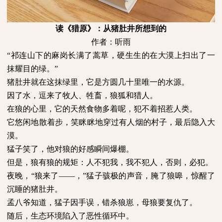
读《猎原》：从猪肚井所想到的
作者：听雨
“祁连山下的麻岗长满了蒿草，硬生生的在大漠上扫出了一
抹耀目的绿。”
猪肚井就在这抹绿里，它是方圆几十里唯一的水源。
因了水，逗来了牧人、牲畜，狼狐和猎人。
在狼的心里，它的天然食物多着呢，犯不着招惹人类。
它悠闲地散着步，笑眯眯地穿过有人烟的村子，最后隐入大
漠。
猛子笑了，他对狼的好感瞬间爆棚。
但是，狼有狼的规矩：人不犯我，我不犯人，否则，必犯。
夜晚，“狼来了——，”猛子骇极的声音，腌了狼嗥，惊醒了
沉睡的猪肚井。
孟八爷知道，猛子因手误，错杀狼崽，母狼要复仇了。
随后，生态环境陷入了恶性循环中。