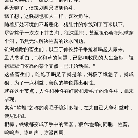
再无聊了，便策划两只骚胡角斗。
猛子想，这骚胡也和人一样，喜欢角斗。
随着所处环境的不断恶化，猪肚井的水线到了百米以下。
尽管豁子一次次下井去淘，往深里挖，甚至担心会把地球穿
个洞，仍然无法解决牲畜的饮水问题。
饥渴难耐的畜生们，以至于伸长脖子争抢着喝起人尿来。
孟八爷明白，“水和草的问题，已影响牧民的人生坐标，祖
祖辈辈们依靠的某个支点，已开始动摇。”
这些畜生们，吃饱了喝足了就是羊，渴极了饿急了，就成
狼，为了一点利益，善良的羊也露出狼性。
就在这个节点，人性和神性在红脸和炭毛子的角斗中，毫末
毕现。
素有“软蛆”之称的炭毛子诡计多端，在为自己人争利益时，
使尽阴招。
棍棒，铁锹都变成了手中的武器，狠命地挥向同胞、牲畜。
呜呜声、惨叫声，弥漫四周。