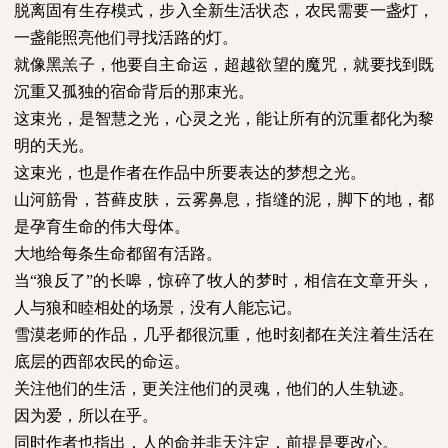
脱离固有生存模式，步入全新生活状态，农民需要一盏灯，
一盏能照亮他们寻找活路的灯。
就像黑羔子，他要自主命运，超越欲望的魔咒，就要找到既
沉重又孤独的宿命背后的那束光。
这束光，是智慧之光，心灵之光，能让所有的沉重都化为黎
明的天光。
这束光，也是作者在作品中所要表达的梦想之光。
山河筋骨，苔藓皮肤，云雾鼻息，指缝的泥，脚下的地，都
是孕育生命的伟大母体。
大地给每条生命都留有活路。
当“狼反了”的长嗥，惊碎了牧人的梦时，相信在文章开头，
人与狼和睦相处的场景，没有人能忘记。
雪漠老师的作品，几乎都很沉重，他时刻都在关注着生活在
底层的西部农民的命运。
关注他们的生活，更关注他们的灵魂，他们的人生轨迹。
因为爱，所以在乎。
同时作者也指出，人的命并非天注定，前提是要改心。