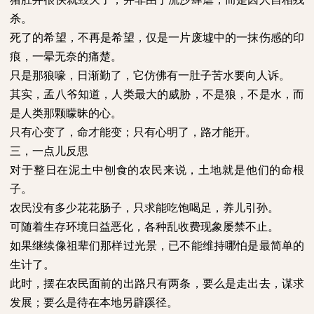
杀。
死了的希望，不再是希望，仅是一片废墟中的一抹伤感的印
痕，一晕无奈的痛楚。
只是那狼嚎，日渐勤了，它仿佛有一肚子苦水要向人诉。
其实，孟八爷知道，人类最大的威胁，不是狼，不是水，而
是人类那颗矇昧的心。
只有心变了，命才能变；只有心明了，路才能开。
三，一点儿反思
对于整日在泥土中刨食的农民来说，土地就是他们的命根
子。
农民没有多少花花肠子，只求能吃饱喝足，养儿引孙。
可随着生存环境日益恶化，各种乱收费现象屡禁不止。
如果继续像祖辈们那样过光景，已不能维持哪怕是最简单的
生计了。
此时，摆在农民面前的出路只有两条，要么是走出去，谋求
发展；要么是待在本地另辟蹊径。