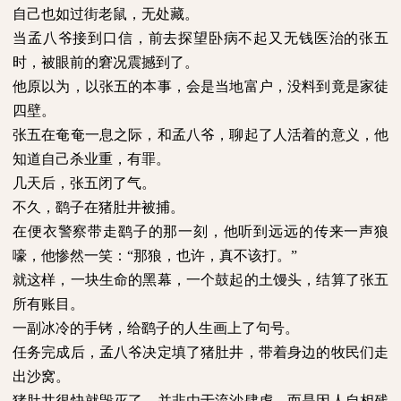
自己也如过街老鼠，无处藏。
当孟八爷接到口信，前去探望卧病不起又无钱医治的张五
时，被眼前的窘况震撼到了。
他原以为，以张五的本事，会是当地富户，没料到竟是家徒
四壁。
张五在奄奄一息之际，和孟八爷，聊起了人活着的意义，他
知道自己杀业重，有罪。
几天后，张五闭了气。
不久，鹞子在猪肚井被捕。
在便衣警察带走鹞子的那一刻，他听到远远的传来一声狼
嚎，他惨然一笑：“那狼，也许，真不该打。”
就这样，一块生命的黑幕，一个鼓起的土馒头，结算了张五
所有账目。
一副冰冷的手铐，给鹞子的人生画上了句号。
任务完成后，孟八爷决定填了猪肚井，带着身边的牧民们走
出沙窝。
猪肚井很快就毁灭了，并非由于流沙肆虐，而是因人自相残