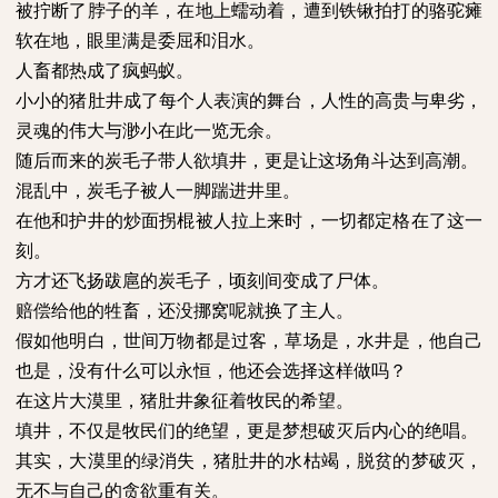
被拧断了脖子的羊，在地上蠕动着，遭到铁锹拍打的骆驼瘫
软在地，眼里满是委屈和泪水。
人畜都热成了疯蚂蚁。
小小的猪肚井成了每个人表演的舞台，人性的高贵与卑劣，
灵魂的伟大与渺小在此一览无余。
随后而来的炭毛子带人欲填井，更是让这场角斗达到高潮。
混乱中，炭毛子被人一脚踹进井里。
在他和护井的炒面拐棍被人拉上来时，一切都定格在了这一
刻。
方才还飞扬跋扈的炭毛子，顷刻间变成了尸体。
赔偿给他的牲畜，还没挪窝呢就换了主人。
假如他明白，世间万物都是过客，草场是，水井是，他自己
也是，没有什么可以永恒，他还会选择这样做吗？
在这片大漠里，猪肚井象征着牧民的希望。
填井，不仅是牧民们的绝望，更是梦想破灭后内心的绝唱。
其实，大漠里的绿消失，猪肚井的水枯竭，脱贫的梦破灭，
无不与自己的贪欲重有关。