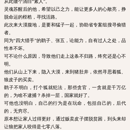
从此做个清白“素人”。
灵魂苏醒后的他，希望以己之力，能让更多人的心敞亮，挣
脱命运的桎梏，寻找活路。
此次来大漠腹地，是要和猛子一起，协助省专案组搜寻偷猎
者。
同为“四大猎手”的鹞子、张五，论能力，自有过人之处，品
性本不坏。
可不论什么原因，导致他们走上这条不归路，终究还是心不
明。
他们从山上下来，隐入大漠，来到猪肚井，依然寻思着狐、
狼皮子的买卖。
鹞子不明白，打个狐就犯法，那些贪官，一贪就是千万亿
的，为啥不逮捕？杀掉一层，国家就好了。
可他也没明白，自己的行为是在玩命，包括自己的，后代
的，无穷尽。
原本想让家人过得更好，通过贩卖皮子摆脱贫困，到头来却
让狼把家人咬得是七零八落。