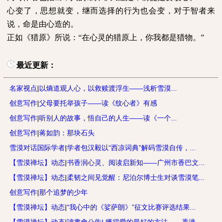
心变了，思想就变，继而选择的行为也会变，对于智者来
说，命是由心造的。
正如《猎原》所说：“在心灵的猎原上，你我都是猎物。”
最近更新：
名家视点
|
以熵道观人心，以救赎渡浮生——浅析雪漠...
创意写作
|
父母要托举孩子——读《纹心者》有感
创意写作
|
听别人的故事，悟自己的人生——读《一个...
创意写作
|
蒋如韵：那块石头
雪漠对话国际学者
|
学者包汉毅以“西凉词典”解码雪漠自传，...
【雪漠禅坛】动态
|
书香润心灵、阅读启新知——广州市香巴文...
【雪漠禅坛】动态
|
柔韧之间见觉醒：尼泊尔博士生对谈雪漠笔...
创意写作
|
那个追梦的少年
【雪漠禅坛】动态
|
“我心中的《娑萨朗》”征文比赛评选结果...