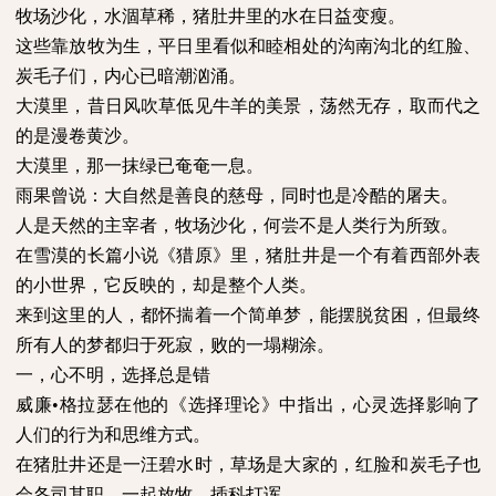
牧场沙化，水涸草稀，猪肚井里的水在日益变瘦。
这些靠放牧为生，平日里看似和睦相处的沟南沟北的红脸、
炭毛子们，内心已暗潮汹涌。
大漠里，昔日风吹草低见牛羊的美景，荡然无存，取而代之
的是漫卷黄沙。
大漠里，那一抹绿已奄奄一息。
雨果曾说：大自然是善良的慈母，同时也是冷酷的屠夫。
人是天然的主宰者，牧场沙化，何尝不是人类行为所致。
在雪漠的长篇小说《猎原》里，猪肚井是一个有着西部外表
的小世界，它反映的，却是整个人类。
来到这里的人，都怀揣着一个简单梦，能摆脱贫困，但最终
所有人的梦都归于死寂，败的一塌糊涂。
一，心不明，选择总是错
威廉•格拉瑟在他的《选择理论》中指出，心灵选择影响了
人们的行为和思维方式。
在猪肚井还是一汪碧水时，草场是大家的，红脸和炭毛子也
会各司其职，一起放牧，插科打诨。