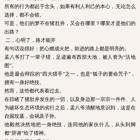
所有的行为都起于念头，如果有利人利己的本心，无论怎么
选择，都不会错。
可是，他们的梦不在猪肚井，又会在哪里？哪里才是他们的
出路？
二，心明了，路才能开
有句话说得好：把心燃成火把，前进的路上都是明亮的。
孟八爷打了一辈子猎，足迹遍布西部大地，被人誉为“活地
图”。
他是最会辩踪的“四大猎手”之一，也是“狐子的要命咒子”，
拥有一身好绝技。
然而，这些都代表着过去。
在目睹了猪肚井发生的一切，以及身边那一宗宗一件件、人
为破坏生态环境的劣行之后，孟八爷清醒地意识到，这是在
自掘坟墓，会祸及子孙。
他毅然决然地把一身绝技，连同他的家伙什儿，从头到脚
都“辞谢”给了猎神。