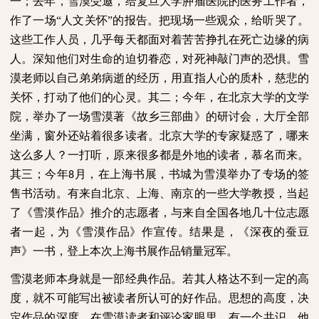
一；去年，雪漠受邀，给复旦大学肿瘤医院的医务工作者，
作了一场“人文关怀”的报告。把现场一些观众，给听哭了。
这些工作人员，几乎每天都面对着苦苦挣扎在死亡边缘的病
人。深知他们对生命的迫切眷恋，对死神敲门声的恐惧。雪
漠老师以自己弟弟病逝的经历，用直指人心的质朴，慈悲的
关怀，打动了他们的心灵。其二；今年，在北京大学的文学
院，举办了一场雪漠著《故乡三部曲》的研讨会，大厅全部
坐满，窗外还站着很多读者。北京大学的专家疑惑了，哪来
这么多人？一打听，原来很多都是外地的读者，慕名而来。
其三；今年
月，在上海书展，书城为雪漠举办了专场的签
8
售书活动。有来自北京、上海、南京的一些大学教授，当起
了《雪漠作品》推介的志愿者，与来自全国各地几十位志愿
者一起，为《雪漠作品》作宣传。结果是，《深夜的蚕豆
声》一书，登上本次上海书展作品销量冠军。
雪漠老师本身就是一部经典作品。若其人格达不到一定的高
度，就不可能写出被读者所认可的好作品。思想的高度，决
定作品的深度。在雪漠读者和评论家眼里，有一个共识。他