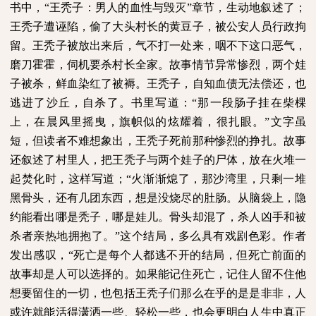
书中，“王秃子：男人的血性与毁灭”章节，生动地叙述了；
王秃子遭诬陷，偷了大头村长的黄豆子，被公安人员行政拘
留。王秃子被放出来后，气不打一处来，咽不下这口恶气，
磨刀霍霍，伺机要杀村长全家。故事情节异常惨烈，两个娃
子被杀，鲜血染红了被褥。王秃子，自知血债无法偿还，也
逃进了沙丘，自杀了。书里写道：“那一段肠子挂在柴棵
上，在晨风里摇曳，旗帜似的炫耀着，很扎眼。”文字虽
短，但读者不难想象出，王秃子死前那种惨烈的挣扎。故事
还叙述了村里人，把王秃子与两个娃子的尸体，放在火堆一
起焚化时，这样写道；“火渐渐熄了，那沙湾里，只剩一堆
黑骨头，还有几团东西，想是没烧尽的肚肠。从脑袋上，隐
约能看出哪是秃子，哪是娃儿。骨头却混了，杀人凶手和被
杀者亲热地拥抱了。”这个结局，多么具有戏剧色彩。作者
发出感叹，“死亡是每个人都逃不开的结局，但死亡前面的
故事却是人可以选择的。如果能记住死亡，记住人留不住他
想要留住的一切，也包括王秃子们那么在乎的是是非非，人
或许就能活得潇洒一些、轻松一些，也会更明白人生中真正