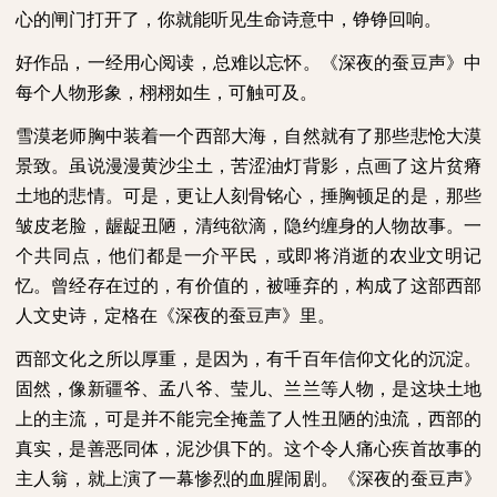
心的闸门打开了，你就能听见生命诗意中，铮铮回响。
好作品，一经用心阅读，总难以忘怀。《深夜的蚕豆声》中
每个人物形象，栩栩如生，可触可及。
雪漠老师胸中装着一个西部大海，自然就有了那些悲怆大漠
景致。虽说漫漫黄沙尘土，苦涩油灯背影，点画了这片贫瘠
土地的悲情。可是，更让人刻骨铭心，捶胸顿足的是，那些
皱皮老脸，龌龊丑陋，清纯欲滴，隐约缠身的人物故事。一
个共同点，他们都是一介平民，或即将消逝的农业文明记
忆。曾经存在过的，有价值的，被唾弃的，构成了这部西部
人文史诗，定格在《深夜的蚕豆声》里。
西部文化之所以厚重，是因为，有千百年信仰文化的沉淀。
固然，像新疆爷、孟八爷、莹儿、兰兰等人物，是这块土地
上的主流，可是并不能完全掩盖了人性丑陋的浊流，西部的
真实，是善恶同体，泥沙俱下的。这个令人痛心疾首故事的
主人翁，就上演了一幕惨烈的血腥闹剧。《深夜的蚕豆声》