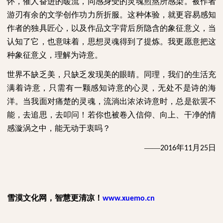
怀，催人奋进的暖流，同感身受的灵魂煎熬所感染。被作者
游刃有余的文学创作功力所折服。这种体验，就更容易感知
作者的独具匠心，以及作品文字背后所隐含的象征意义，当
认知了它，也意味着，思想灵魂得到了提炼。我更愿意把这
种象征意义，理解为诗意。
世界不缺乏美，只缺乏发现美的眼睛。同理，我们的生活充
满着诗意，只需有一颗感知诗意的心灵，无处不是诗的海
洋。当我面对痛楚的灵魂，流淌出浓浓诗意时，总是欲罢不
能，去追思，去叩问！若你也被卷入信仰、向上、干净的情
感漩涡之中，能无动于衷吗？
——
年
月
日
2016
11
25
雪漠文化网，智慧更清凉！
www.xuemo.cn