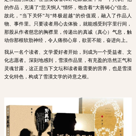
的作品，充满了“悲天悯人”情怀，饱含着“大善铸心”信念。
故此，“当下关怀”与“终极超越”的价值观，融入了作品人
物、事件里。只要读者用心去体验，就能感受到字里行间，
那股从作者慈悲的胸襟里，传递出的真诚（真心）气息，触
动你那根软肋神经，令人痛彻心扉，欲罢不能，奋进向上。
我从一名个读者、文学爱好者开始，到成为一个受益者、文
化志愿者。深刻地感到，雪漠作品里，有充盈的浩然正气和
灵魂甘露，这正是当下文坛和读者最需要的营养，也是雪漠
文化特色，构成了雪漠文学的诗意之根。