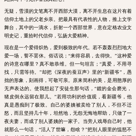
无疑，雪漠的文笔离不开西部大漠，离不开生息在这片有着
信仰土地上的父老乡亲。把最具有代表性的人物，推上文学
舞台，其中的一滴水，折射一个西部世界，意在定格农业文
明史记，重拾时代信仰，弘扬大爱精神。
现在是一个爱得炽热，爱到极致的年代。若不轰轰烈烈地大
爱一场，誓不罢休。俗话说；“来得容易，去得快。”这种爱
的诗意在哪里？真不敢恭维。但一句坦言；“真爱，不用寻
找，只需等待。”却把《深夜的蚕豆声》里的“新疆爷”，愚
拙的形象，刻画得，可敬可亲。原来简朴的美，是用憨厚的
无声表达的。使我想起了安徒生那句话，“鍍的金会磨光，
猪皮倒永远留在那儿。”若用功利的价值观，看新疆爷，他
真是愚痴到了极致。自己的婆姨被卖给了别人，不但不迁
怒，而且坚持几十年，坦然地，无怨无悔地帮助，只做了一
夜夫妻，而成了别人婆姨的一家子。当旁人戏辱自己时，他
就那么一句话，“活人了世嘛，怨啥？”把别人眼里的愠怒不