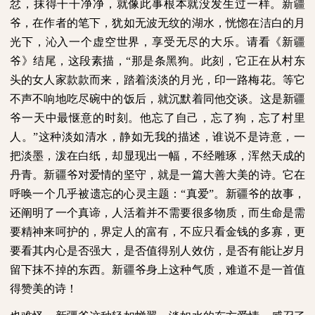
忿，抹得干干净净，就像此事根本就没发生过一样。新疆
爷，在作者的笔下，犹如无波无纹的湖水，恍惚在洁白的月
光下，沁入一个虚空世界，享受无尽的大乐。请看《新疆
爷》结尾，这段素描，“那是条黑狗。此刻，它正在从村东
头的女人家款款而来，踏着淡淡的月光，印一路梅花。等它
不声不响地吃尽碗中的饭后，就沉默着同他交谈。这是新疆
爷一天中最惬意的时刻。他忘了自己，忘了狗，忘了村里
人。”这种淡如清水，静如无我的描述，谁说不是诗意，一
把淡墨，泼在白纸，却显现出一幅，不经雕琢，浑然天成的
丹青。新疆爷对爱情的坚守，就是一篇大善大美的诗。它在
呼唤一个几乎被遗忘的心灵主题：“真爱”。新疆爷的故事，
还阐明了一个真谛，人活着并不需要很多物质，而生命是需
要精神来呵护的，界定人的富有，不应只看金钱的多寡，更
要看其内心是否强大，是否值得别人效仿，是否有能让岁月
留下抹不掉的东西。新疆爷身上这种气质，难道不是一首值
得赞美的诗！