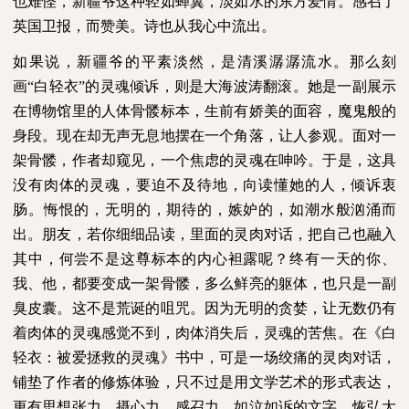
也难怪，新疆爷这种轻如蝉翼，淡如水的东方爱情。感召了
英国卫报，而赞美。诗也从我心中流出。
如果说，新疆爷的平素淡然，是清溪潺潺流水。那么刻
画“白轻衣”的灵魂倾诉，则是大海波涛翻滚。她是一副展示
在博物馆里的人体骨髅标本，生前有娇美的面容，魔鬼般的
身段。现在却无声无息地摆在一个角落，让人参观。面对一
架骨髅，作者却窥见，一个焦虑的灵魂在呻吟。于是，这具
没有肉体的灵魂，要迫不及待地，向读懂她的人，倾诉衷
肠。悔恨的，无明的，期待的，嫉妒的，如潮水般汹涌而
出。朋友，若你细细品读，里面的灵肉对话，把自己也融入
其中，何尝不是这尊标本的内心袒露呢？终有一天的你、
我、他，都要变成一架骨髅，多么鲜亮的躯体，也只是一副
臭皮囊。这不是荒诞的咀咒。因为无明的贪婪，让无数仍有
着肉体的灵魂感觉不到，肉体消失后，灵魂的苦焦。在《白
轻衣：被爱拯救的灵魂》书中，可是一场绞痛的灵肉对话，
铺垫了作者的修炼体验，只不过是用文学艺术的形式表达，
更有思想张力，摄心力，感召力。如泣如诉的文字，恢弘大