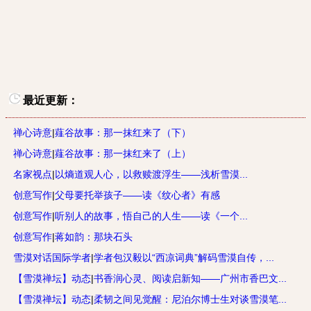
最近更新：
禅心诗意
|
薤谷故事：那一抹红来了（下）
禅心诗意
|
薤谷故事：那一抹红来了（上）
名家视点
|
以熵道观人心，以救赎渡浮生——浅析雪漠...
创意写作
|
父母要托举孩子——读《纹心者》有感
创意写作
|
听别人的故事，悟自己的人生——读《一个...
创意写作
|
蒋如韵：那块石头
雪漠对话国际学者
|
学者包汉毅以“西凉词典”解码雪漠自传，...
【雪漠禅坛】动态
|
书香润心灵、阅读启新知——广州市香巴文...
【雪漠禅坛】动态
|
柔韧之间见觉醒：尼泊尔博士生对谈雪漠笔...