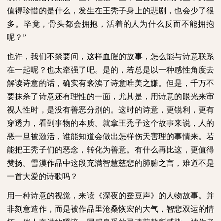
值得珍惜的是什么，发生在王秃子身上的悲剧，也会少了很
多。毕竟，骨头都会拥抱，活着的人为什么反而不能拥抱
呢？”
也许，我们不禁要问，这样血腥的故事，怎么能与诗意联系
在一起呢？也太牵强了吧。是的，若总是以一种感性角度去
解读诗意的话，确实有亵渎了诗意唯美之嫌。但是，千万不
要抹杀了诗意还有理性的一面，尤其是，用诗意的眼光来审
视人性时，是没有善恶分别的。这时的诗意，更锐利，更有
穿透力，看到事物的本质。就拿王秃子这个故事来说，人的
恶一旦被激活，谁能知道会做出怎样伤天害理的事情来。若
能把王秃子们的恶念，转化为善意。有什么再比这，更值得
赞扬。雪漠作品中这段充满智慧慈悲的肺腑之言，难道不是
一首大爱的诗歌吗？
用一种诗意的视觉，来读《深夜的蚕豆声》的人物故事。并
非刻意造作，而是被作品里沧桑恢宏的大气，智悲双运的情