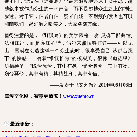
视不同，雪漠在《野狐岭》里最大限度地还原了众生态，超
越叙事被作为众生的一种声音，而不是超越众生之上的神性
叙述。对于它，信者自信，疑者自疑，不耐烦的读者也可以
和幽魂们一起消解之嘲笑之，大家各随其缘。
值得注意的是，《野狐岭》的美学风格一改“灵魂三部曲”的
法相庄严，而是亦庄亦谐，偶尔来点插科打诨——可以见
出，雪漠在创造这样一个众生态时，很享受自己“从供台跳
下”的快感——有着“惟恍惟惚”的模糊美，很像《道德经》
所描绘的：“惚兮恍兮，其中有象；恍兮惚兮，其中有物。
窈兮冥兮，其中有精，其精甚真，其中有信。”
——发表于《文艺报》
2014
年
08
月
06
日
雪漠文化网，智慧更清凉！
www.xuemo.cn
最近更新：