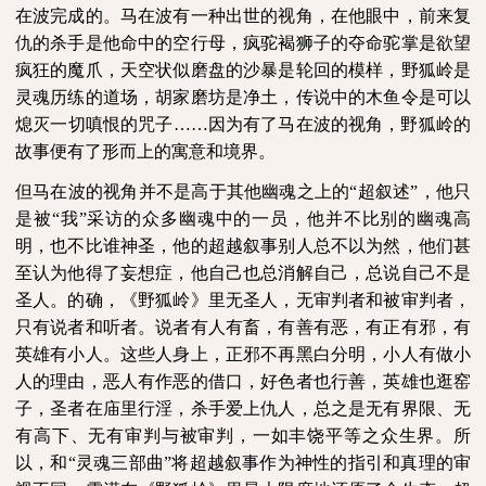
在波完成的。马在波有一种出世的视角，在他眼中，前来复
仇的杀手是他命中的空行母，疯驼褐狮子的夺命驼掌是欲望
疯狂的魔爪，天空状似磨盘的沙暴是轮回的模样，野狐岭是
灵魂历练的道场，胡家磨坊是净土，传说中的木鱼令是可以
熄灭一切嗔恨的咒子……因为有了马在波的视角，野狐岭的
故事便有了形而上的寓意和境界。
但马在波的视角并不是高于其他幽魂之上的“超叙述”，他只
是被“我”采访的众多幽魂中的一员，他并不比别的幽魂高
明，也不比谁神圣，他的超越叙事别人总不以为然，他们甚
至认为他得了妄想症，他自己也总消解自己，总说自己不是
圣人。的确，《野狐岭》里无圣人，无审判者和被审判者，
只有说者和听者。说者有人有畜，有善有恶，有正有邪，有
英雄有小人。这些人身上，正邪不再黑白分明，小人有做小
人的理由，恶人有作恶的借口，好色者也行善，英雄也逛窑
子，圣者在庙里行淫，杀手爱上仇人，总之是无有界限、无
有高下、无有审判与被审判，一如丰饶平等之众生界。所
以，和“灵魂三部曲”将超越叙事作为神性的指引和真理的审