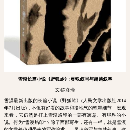
雪漠长篇小说《野狐岭》
:
灵魂叙写与超越叙事
文
\
陈彦瑾
雪漠最新出版的长篇小说《野狐岭》
(
人民文学出版社
2014
年
7
月出版
)
，不但有好看的故事和接地气的笔墨细节，宏观
来看，它仍然是打上雪漠烙印的一部有寓意、有境界的小
说。何为“雪漠烙印”？除了西部写生，还有一样，就是雪漠
的文学价值观带来的写作追求——灵魂叙写与超越叙事。这