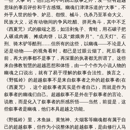
一些“大事”时，他们总时不时跳出故事之外，发一些有超越
意味的事后评价和千古感慨。幽魂们津津乐道的“大事”，不
外乎人世的纷争、妒忌、怨恨、械斗、仇杀乃至革命大义、
民族大义，还有动物间的争风吃醋、拼死角斗，其中不乏
《西夏咒》式的极端之恶，如活剥兔子、青蛙，用石磙子把
人碾成肉酱、摊成肉饼，以及“嫦娥奔月”、“点天灯”、石
刑、骑木驴等酷刑……但所有的这些，以幽魂——不论是人
还是动物——的视角看时，都已是过眼云烟了。死后看生
前，再大的事都不是事了，再深重的执著都无所谓了。这些
来自佛教智慧的超越思想和体悟，由一个个作为小说人物的
幽魂之口说出，就有了易于理解的叙事合法性。换言之，
《野狐岭》的超越叙事不是来自叙事者之外的超叙事者
(
在
《西夏咒》，这个超叙事者其实是作者自己
)
，而就是作为
叙事者的幽魂们自己。超越叙事不是外在于叙事者的言论、
说教，而是化入了叙事者的所感所悟——当然，前提是，这
些叙事者是幽魂，他们本具超越之功能。
《野狐岭》里，木鱼妹、黄煞神、大烟客等幽魂都有属于自
己的超越叙事，但作为小说整体的超越叙事，是由修行人马