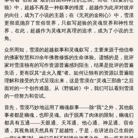
狼》中，超越不再是一种叙事的维度，超越作为此岸对彼岸
的向往，成为了小说的主题；在《无死的金刚心》中，雪漠
更彻底抛弃了世俗世界，只叙写超验的灵魂世界和神性世
界，在此，超越作为灵魂对真理的追求，成为了小说的主
角。
众所周知，雪漠的超越叙事和灵魂叙写，主要来源于他信奉
的佛家智慧和
20
余年佛教修炼的生命体验。遗憾的是，批评
家对雪漠独有的写作资源普遍感到陌生，结果是批评的普遍
失语，更有叹其“走火入魔”者。如何让独有的资源以普遍能
理解和接受的方式呈现出来，这是雪漠在“灵魂三部曲”之后
面对的一个创作难题。从《野狐岭》中，我们可以看到雪漠
的一些努力和尝试。
首先，雪漠巧妙地运用了幽魂叙事——除“我”之外，其他叙
事者都是幽魂，也即灵魂。由于脱离了肉体的限制，幽魂们
都具有五通——天眼通、天耳通、他心通、神足通、宿命
通，其视角就天然具有了超越性，于是，在讲述自己生前的