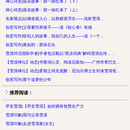
禅心诗意
|
薤谷故事：那一抹红来了（下）
禅心诗意
|
薤谷故事：那一抹红来了（上）
名家视点
|
以熵道观人心，以救赎渡浮生——浅析雪漠...
创意写作
|
父母要托举孩子——读《纹心者》有感
创意写作
|
听别人的故事，悟自己的人生——读《一个...
创意写作
|
蒋如韵：那块石头
雪漠对话国际学者
|
学者包汉毅以“西凉词典”解码雪漠自传，...
【雪漠禅坛】动态
|
书香润心灵、阅读启新知——广州市香巴文...
【雪漠禅坛】动态
|
柔韧之间见觉醒：尼泊尔博士生对谈雪漠笔...
创意写作
|
那个追梦的少年
推荐阅读：
早安雪漠
|
【早安雪漠】如何拥有智慧生产力
雪漠印象
|
我与父亲雪漠
雪漠印象
|
走进雪漠家(全文)