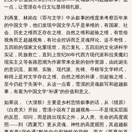
一点，让雪漠在今日文坛显得很扎眼。
刘再复、林岗在《罪与文学》中从叙事的维度来考察百年来
的中国文学，他们发现中国文学几乎是单维的，有国家、社
会、历史之维而乏存在之维、自然之维和超验之维，有世俗
视角而乏超越视角，有社会控诉而乏灵魂辩论。这不奇怪，
五四前的儒家文化重现世，克己复礼，五四后的文化讲科学
实证，民族救亡，直到上世纪
80
年代西方现代派和拉美魔幻
现实主义等各路思潮为作家带来全新的创作资源，由此诞生
的意识流、新潮、实验、现代派、先锋、寻根等文学样式，
称得上是对文学存在之维、自然之维的补课，但超验之维，
至今仍处于失落中。从这一点看，雪漠的灵魂叙写和超越叙
事，有着为中国文学“补课”的价值和意义。
如果说，《大漠祭》主要是乡村悲情叙事的话，从《猎原》
《白虎关》开始，雪漠小说有了超越视角——不是现实层面
的反思、叩问，而是跳出现实之外，从人类、生命的高度观
照——到《西夏咒》更从灵魂、神性的高度观照，其超越叙
事有着“宿命通”般的自由和神性的悲悯。而在《西夏的苍