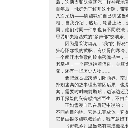
后，这两支驼队像蒸汽一样神秘地
百年后，“我”为了解开这个谜，带
八次采访——请幽魂们自己讲述当
相，自我介绍，然后，轮番上场，
同，他们对同一件事也有不同说法
思妥耶夫斯基式的“多声部”交响乐
因为是采访幽魂，“我”的“探秘”
头心怀怨恨的黄驼，有彻骨的寒冷
一个痴迷木鱼歌的岭南落魄书生，
老掌柜，一个穿道袍着僧鞋、会算
驼，还有一些历史人物……
要把这么些跨越阴阳两界、南北两
扑朔迷离的故事理出前因后果，也
案，需要时时瞻前顾后，边读边还
似于探险的兴奋感油然而生，不由
正如雪漠自己在后记中说的：“《
不同的目的地。它是未完成体，它
它是由很多幽魂叙述的，我有意留
《野狐岭》里当然有雪漠最擅长的