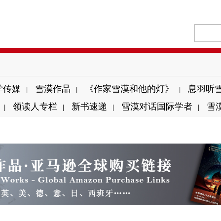
学传媒
雪漠作品
《作家雪漠和他的灯》
息羽听
|
|
|
领读人专栏
新书速递
雪漠对话国际学者
雪
|
|
|
|