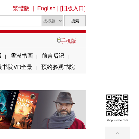
繁體版
|
English
|
[旧版入口]
手机版
雪
雪漠书画
前言后记
|
|
|
漠书院VR全景
预约参观书院
|