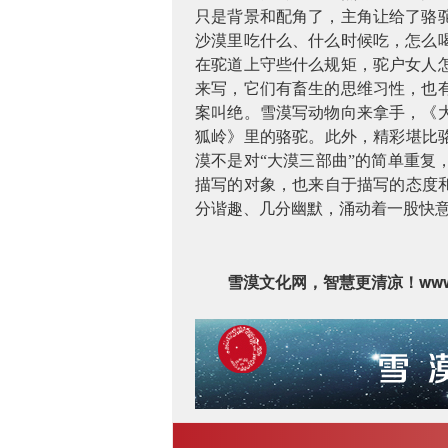
只是背景和配角了，主角让给了骆
沙漠里吃什么、什么时候吃，怎么
在驼道上守些什么规矩，驼户女人
来写，它们有畜生的思维习性，也
案叫绝。雪漠写动物向来拿手，《
狐岭》里的骆驼。此外，精彩堪比
漠不是对“大漠三部曲”的简单重
描写的对象，也来自于描写的态度
分谐趣、几分幽默，涌动着一股快
www
雪漠文化网，智慧更清凉！