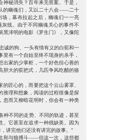
会神秘消失？百年来无答案。于是，
驼队的幽魂们，又以二十八会——二十
剧场，幕布拉起之后，幽魂们一一亮
绳灰线。由于不同幽魂关心的事件不
演黑泽明的电影《罗生门》，又像陀
条忠诚的狗、一头有情有义的白驼和一
事里有一个自始至终不现身的杀手，
想出家的少掌柜，一个好色但心善的
高胆大的驼把式，几匹争风吃醋的骆
家的匠心的，而要把这个云山雾罩、
的推理和想象，阅读的过程很像是探
，忽而又柳暗花明时，你会有一种类
各种不同的走势、不同的轨迹，甚至
性。它甚至在追求一种残缺美。因为
，讲完他们还没有讲完的故事。”
生和与狼搏斗——但这一次，这些都