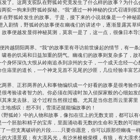
蒸发了。这两支驼队在野狐岭究竟发生了什么样的故事？为什么
着两驼一狗来到野狐岭探秘。“我”通过一种神秘的仪式召请到
年在野狐岭发生的故事。于是，接下来的小说就像是一个神秘
进入剧情，野狐岭的故事便在幽魂们的讲述中，逐渐显露其草
，故事便越发显得神秘莫测，莫衷一是了，这一点，很像日本导
。
便跨越阴阳两界。“我”的故事里有寻访前世缘起的情节，有一
、啸卷的饥渴和日益加重的阴气。幽魂们的故事则复杂多了，故
一个身怀深仇大恨从岭南追杀到凉州的女子，一个成天念经一心
命住庙里的道长，一个神龙见首不见尾的沙匪，几位经验丰富艺
界、正邪两界的人和事物编织成一个好看的故事是很考验作
是很考验读者智力的。你必须在阅读时加入侦探家般的心细如发
原其来龙去脉。这个过程当然很过瘾。尤其是当你忽而云里雾里
自主地感叹：想不到，雪漠还挺能编故事的！
野狐岭》中的人物和故事，像扣在弦上的无数支箭，都可以有
是一个胚胎和精子的宝库，里面涌动着无数的生命和无数的可能
下了一些支离破碎的片段……只要你愿意，你可以跟那些幽魂一样
大漠景观：有大漠风光，有沙米梭梭柴棵，有狼，有大漠求