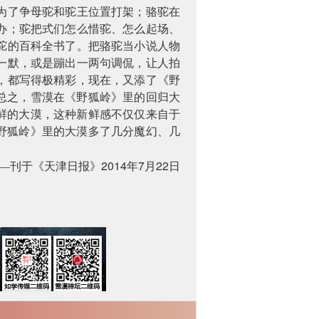
为了争母驼和驼王位置打架；骆驼在
办；驼把式们怎么惜驼、怎么起场、
驼的百科全书了。把骆驼当小说人物
一默，或是蹦出一两句调侃，让人拍
，都写得极精彩，现在，又添了《野
总之，雪漠在《野狐岭》里的回归大
鲜的大漠，这种新鲜感不仅仅来自于
野狐岭》里的大漠多了几分魔幻、几
2014
7
22
—刊于《天津日报》
年
月
日