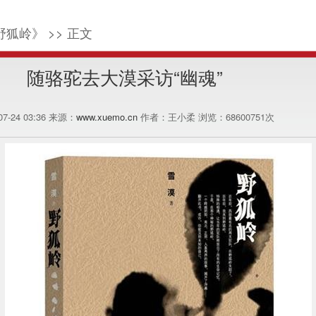
野狐岭》 >> 正文
随骆驼去大漠采访“幽魂”
-07-24 03:36 来源：
www.xuemo.cn
作者：王小柔 浏览：
68600751
次