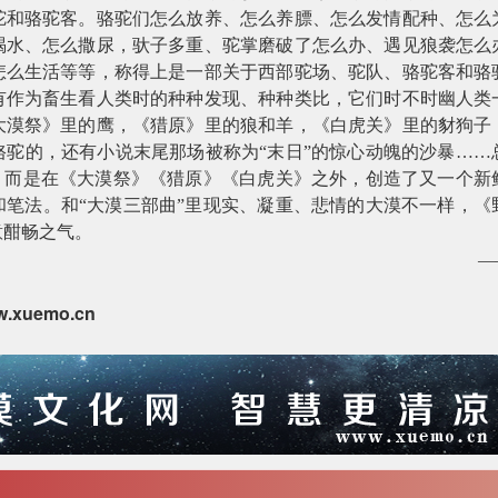
驼和骆驼客。骆驼们怎么放养、怎么养膘、怎么发情配种、怎么
喝水、怎么撒尿，驮子多重、驼掌磨破了怎么办、遇见狼袭怎么
怎么生活等等，称得上是一部关于西部驼场、驼队、骆驼客和骆
有作为畜生看人类时的种种发现、种种类比，它们时不时幽人类
大漠祭》里的鹰，《猎原》里的狼和羊，《白虎关》里的豺狗子
骆驼的，还有小说末尾那场被称为“末日”的惊心动魄的沙暴……
复，而是在《大漠祭》《猎原》《白虎关》之外，创造了又一个新
和笔法。和“大漠三部曲”里现实、凝重、悲情的大漠不一样，《
意酣畅之气。
—
.xuemo.cn