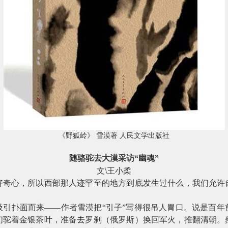
《野狐岭》 雪漠著 人民文学出版社
随骆驼去大漠采访“幽魂”
\
文
王小柔
心，所以西部那人迹罕至的地方到底发生过什么，我们允许
扑面而来——作者雪漠把“引子”写得很吊人胃口。说是百年
们驼着金银茶叶，准备去罗刹（俄罗斯）换回军火，推翻清朝。