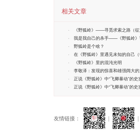
相关文章
·
《野狐岭》——寻觅求索之路（征
·
我是我自己的杀手——《野狐岭》
·
野狐岭是个啥？
·
在《野狐岭》里遇见未知的自己（
·
《野狐岭》里的混沌光明
·
李敬泽：发现的惊喜和雄强阔大的
·
正说《野狐岭》中“飞卿暴动”的史
·
正说《野狐岭》中“飞卿暴动”的史
友情链接：
|
|