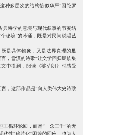
，这种多层次的结构恰似华严“因陀罗
古典诗学的意境与现代叙事的节奏结
这个秘境”的吟诵，既是对民间说唱艺
征：既是具体物象，又是法界真理的显
所言，雪漠的诗歌“让文学回归民族集
征文中提到，阅读《娑萨朗》时感受
言，这部作品是“向人类伟大史诗致
也非循环轮回，而是“一念三千”的无
代性“碎片化”困境的回应，也为人