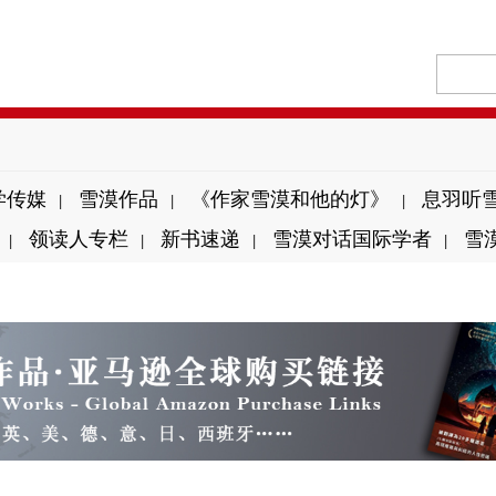
学传媒
雪漠作品
《作家雪漠和他的灯》
息羽听
|
|
|
领读人专栏
新书速递
雪漠对话国际学者
雪
|
|
|
|