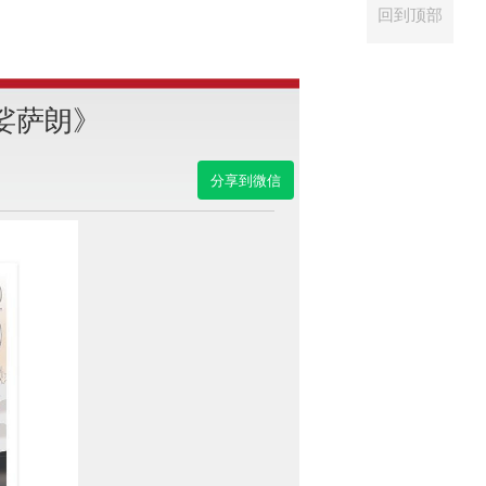
回到顶部
娑萨朗》
分享到微信