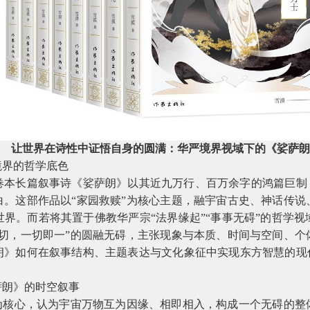
让世界在诗性中证悟自身的圆满：华严境界视域下的《娑萨
境界的哲学底色
卷本长篇叙事诗《娑萨朗》以其近九万行、百万余字的鸿篇巨制，
白。这部作品以“家园救赎”为核心主题，融宇宙古史、神话传说
界。而若将其置于佛教华严宗“法界缘起”“事事无碍”的哲学
一切，一切即一”的圆融无碍，主张现象与本质、时间与空间、个
朗》如何在叙事结构、主题表达与文化象征中实现东方智慧的现代
萨朗》的时空叙事
”为核心，认为宇宙万物互为因缘、相即相入，构成一个无碍的整