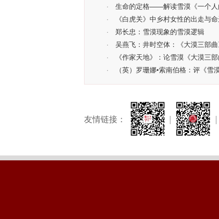
·
生命的定格——解读雪漠《一个人
·
《白虎关》中乡村女性的出走与命
·
郑长忠：雪漠现象的雪漠逻辑
·
吴燕飞：井时空体：《大漠三部曲
·
《作家天地》：论雪漠《大漠三部
·
（英）罗珊娜•索南伯格：评《雪
友情链接：
|
|