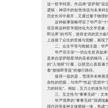
这一哲学特质。作品将“娑萨朗”
逻辑：神话中的创世传说与未来科
历史长河中展开，又通过量子物理
这种叙事策略呼应了华严宗“
语言将这种哲学观转化为文学意象：
即法界”的书写，使得史诗的宏大
上连接了众生的苦难与觉醒，展现了
二、众生平等与救赎主题：华严
华严宗主张“一切众生皆具如
是来自娑萨朗星球的圣者奶格玛，还
的“入地狱”行履，以慈悲心直面暴
着“烦恼即菩提”的修行路径。
值得一提的是，雪漠并未将善
杂性的挖掘，与华严“性起”思想中
力的转化”。例如，五力士的迷失与
三、互文性与“事事无碍”：文
华严境界的“事事无碍”强调
现代诗等多种文体熔铸一体，形成“