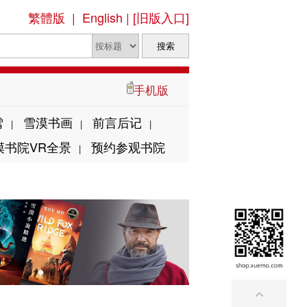
繁體版
|
English
|
[旧版入口]
手机版
雪
雪漠书画
前言后记
|
|
|
漠书院VR全景
预约参观书院
|