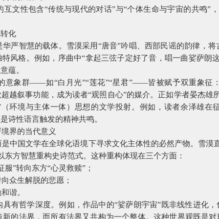
互文性包含“传统与现代的对话”与“个体生命与宇宙的共鸣”
代转化
是华严智慧的载体。雪漠采用“唐音”吟唱、西部民谣的韵律，将
独特风格。例如，序曲中“拿起三弦子定好了音，唱一曲娑萨朗
教意蕴。
意象群——如“白月光”“莲花”“星君”——皆被赋予双重象
歌超越叙事功能，成为读者“观照自心”的媒介。正如学者晏杰雄
二”（环境与主体一体）思想的文学投射。例如，读者余泽雄在
正是诗性语言触发的精神共鸣。
严境界的当代意义
而是中国文学在全球化语境下寻求文化主体性的必然产物。雪漠直
以东方智慧重构史诗范式。这种重构体现在三个方面：
征服”转向东方“心灵救赎”；
转向众生解脱的悲愿；
融和谐。
具有哲学深度。例如，作品中的“娑萨朗宇宙”既非线性进化，
造新的法界，而所有法界又共构为一个整体。这种世界观既是对现