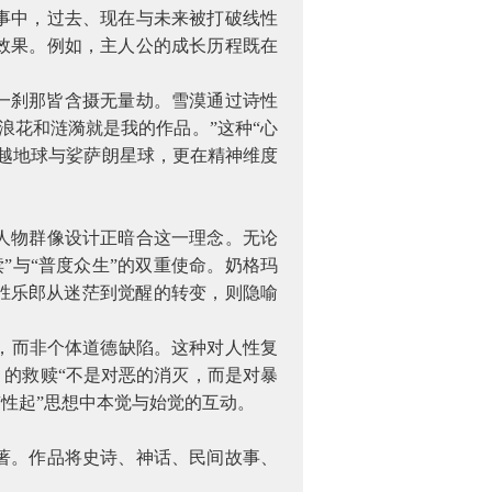
事中，过去、现在与未来被打破线性
效果。例如，主人公的成长历程既在
一刹那皆含摄无量劫。雪漠通过诗性
浪花和涟漪就是我的作品。”这种“心
越地球与娑萨朗星球，更在精神维度
人物群像设计正暗合这一理念。无论
”与“普度众生”的双重使命。奶格玛
而胜乐郎从迷茫到觉醒的转变，则隐喻
，而非个体道德缺陷。这种对人性复
》的救赎“不是对恶的消灭，而是对暴
性起”思想中本觉与始觉的互动。
著。作品将史诗、神话、民间故事、