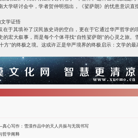
南大学研讨会中，学者贺仲明指出，《娑萨朗》的忧患意识直
的文学证悟
仅在于其填补了汉民族史诗的空白，更在于它通过华严哲学的
史的宏大叙事，而是每个个体寻找“自性娑萨朗”的心灵之旅。
向十方”的终极之境。这或许正是华严境界的终极启示：文学的最
——真心写作：雪漠作品中的天人共振与无我书写
与哲学阐释