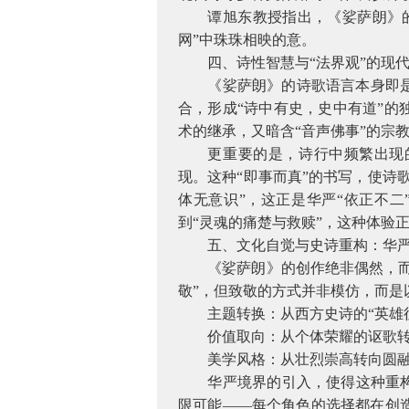
谭旭东教授指出，《娑萨朗》的
网”中珠珠相映的意。
四、诗性智慧与“法界观”的现
《娑萨朗》的诗歌语言本身即
合，形成“诗中有史，史中有道”的
术的继承，又暗含“音声佛事”的宗
更重要的是，诗行中频繁出现的
现。这种“即事而真”的书写，使诗
体无意识”，这正是华严“依正不
到“灵魂的痛楚与救赎”，这种体验
五、文化自觉与史诗重构：华
《娑萨朗》的创作绝非偶然，
敬”，但致敬的方式并非模仿，而是
主题转换：从西方史诗的“英雄
价值取向：从个体荣耀的讴歌
美学风格：从壮烈崇高转向圆
华严境界的引入，使得这种重构
限可能——每个角色的选择都在创