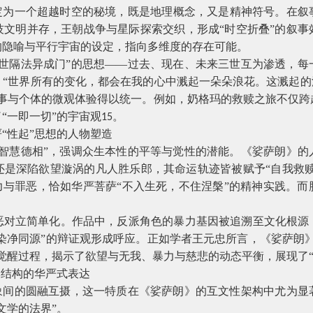
设定为一个超越时空的秘境，既是地理概念，又是精神符号。在叙
技文明并存，王朝战争与星际探索交织，形成“时空折叠”的叙事
的隐喻与平行宇宙的设定，指向多维度的存在可能。
十世隔法异成门”的思想——过去、现在、未来三世互为渗透，每
“世界所有的变化，都会在我的心中溅起一朵朵浪花。这溅起的
叙事与个体的微观体验得以统一。例如，奶格玛的救赎之旅不仅跨
“一即一切”的宇宙观
。
15
“性起”思想的人物塑造
来智慧德相”，强调众生本性的平等与觉性的潜能。《娑萨朗》的
是深陷欲望漩涡的凡人胜乐郎，其命运轨迹皆被赋予“自我救赎
力与罪恶，恰如华严菩萨“不入生死，不住涅槃”的精神实践。
恶对立简单化。作品中，反派角色的暴力基因被追溯至文化根源
“染净同源”的辩证观形成呼应。正如学者王元忠所言，《娑萨朗
觉醒过程，揭示了欲望与无我、暴力与慈悲的动态平衡，展现了“
本结构的华严式表达
现象间的圆融互摄，这一特质在《娑萨朗》的互文性架构中尤为显
文学的法界”。