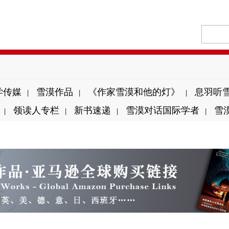
学传媒
雪漠作品
《作家雪漠和他的灯》
息羽听
|
|
|
领读人专栏
新书速递
雪漠对话国际学者
雪
|
|
|
|