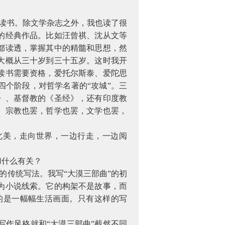
读书。除文学杂志之外，我也读了很
的经典作品。比如汪曾祺、沈从文等
都读透，掌握其中的精髓和思想，然
大概从三十岁到三十五岁。这时我开
读书需要资格，爱托尔斯泰、爱陀思
个阶段，对哲学名著的“攻城”。三
》、基督教的《圣经》，还有印度教
。宗教也罢，哲学也罢，文学也罢，
北美，走向世界，一边行走，一边阅
什么有关？
的传统写法。我写“大漠三部曲”的初
为小说线索。它的构架不是故事，而
的是一幅幅生活画面。只有这样的写
作风格就和“大漠三部曲”截然不同