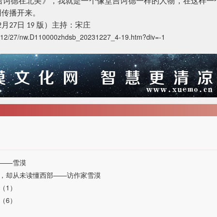
吉诃德在北美》，我就是一个像堂吉诃德一样的人物，在这样一
明传播开来。
月
日
版）主持：宋庄
2
27
19
23-12/27/nw.D110000zhdsb_20231227_4-19.htm?div=-1
——雪漠
，却从未读懂西部——访作家雪漠
（1）
（6）