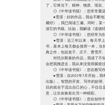
了，它将当下、精神、物质、现实
◎《中华读书报》：您常常重温
●雪漠：好的作品，我会不断地重
藏经》，我已阅读三遍。同时，某
读它的书籍。比如，我解读《道德
◎《中华读书报》：您经常为别
●雪漠：近三年以来，每天早上五
书，基本上每天都会推荐一本，当
典之作，包括老子、庄子、曹雪芹
对托尔斯泰的作品，我读了不知多
会把我拽进去，我从来没觉得腻烦
◎《中华读书报》：您在教写作
●雪漠：自
年
月开始，我
2015
7
出版）。智慧的开发、写作的妙用
目的就在于流出自己的心，不仅仅
意，让生命焕发出另一种精彩。
◎《中华读书报》：您在创作中
●雪漠：享受当下的宁静和安详