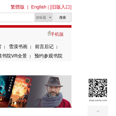
繁體版
|
English
|
[旧版入口]
手机版
雪
雪漠书画
前言后记
|
|
|
漠书院VR全景
预约参观书院
|