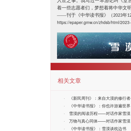
入世之事。我写过一本游记叫《堂
着一些志愿者们，梦想着将中华文
——刊于《中华读书报》（
年
2023
1
https://epaper.gmw.cn/zhdsb/html/20
相关文章
·
《新民周刊》：来自大漠的修行者
·
《中华读书报》：你也许游遍世界
·
雪漠的阅读历程——对话作家雪漠
·
万物与真心同体——对话作家雪漠
·
《中华读书报》：雪漠谈枕边书