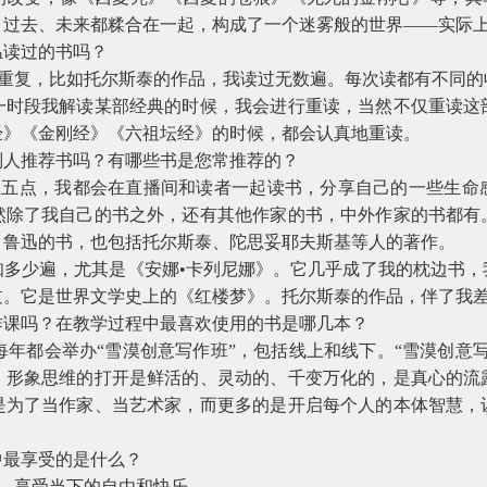
、过去、未来都糅合在一起，构成了一个迷雾般的世界——实际
读过的书吗？
复，比如托尔斯泰的作品，我读过无数遍。每次读都有不同的
一时段我解读某部经典的时候，我会进行重读，当然不仅重读这
经》《金刚经》《六祖坛经》的时候，都会认真地重读。
人推荐书吗？有哪些书是您常推荐的？
点，我都会在直播间和读者一起读书，分享自己的一些生命
然除了我自己的书之外，还有其他作家的书，中外作家的书都有
、鲁迅的书，也包括托尔斯泰、陀思妥耶夫斯基等人的著作。
少遍，尤其是《安娜•卡列尼娜》。它几乎成了我的枕边书，
过。它是世界文学史上的《红楼梦》。托尔斯泰的作品，伴了我
课吗？在教学过程中最喜欢使用的书是哪几本？
每年都会举办“雪漠创意写作班”，包括线上和线下。“雪漠创意
、形象思维的打开是鲜活的、灵动的、千变万化的，是真心的流
是为了当作家、当艺术家，而更多的是开启每个人的本体智慧，
最享受的是什么？
，享受当下的自由和快乐。