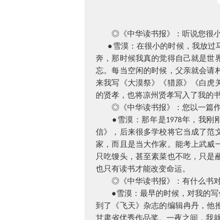
◎《中华读书报》：听说您很
●雪漠：在很小的时候，我放过
奔，那时候我真的觉得自己就是世
忘。每当空闲的时候，父亲就会请
来我写《大漠祭》《猎原》《白虎
的贤孝，也将凉州贤孝写入了我的
◎《中华读书报》：您以一篇作文
●雪漠：那年是
年，我刚
1978
信》，后来很多学校将它当成了范
家，而且是当大作家。能考上武威
只吃馒头，甚至素菜也不吃，只是
也只有读书才能改变命运。
◎《中华读书报》：有什么书对
●雪漠：最早的时候，对我的写作
到了《飞天》杂志的编辑冉丹，他
甘肃省优秀作品奖。一夜之间，我