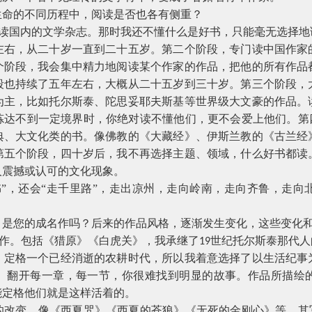
命的不同历程中，阅读是否也各有侧重？
国内的文学杂志。那时我还不懂什么是好书，只能毫无选择地
左右，从二十岁一直到二十五岁。第二个阶段，专门读中国作家
个阶段，我会集中精力地阅读某个作家的作品，把他的所有作品
段也持续了五年左右，大概从二十五岁到三十岁。第三个阶段，
为主，比如托尔斯泰、陀思妥耶夫斯基等世界级大文豪的作品。
炼达不到一定境界时，你绝对读不懂他们，更不会爱上他们。第四
典、大文化类的书。像佛教的《大藏经》、伊斯兰教的《古兰经
第五个阶段，四十岁后，我不再选择主题、领域，什么好书都读
人震撼或认可的文化现象。
，还会“走千里路”，走出凉州，走向岭南，走向齐鲁，走向
您的成名作吗？后来的作品风格，逐渐发生变化，这些变化和
。包括《猎原》《白虎关》，我承继了
世纪托尔斯泰那代人
19
，定格一个已经消逝的农耕时代，所以我着意选择了以生活纪事
。翻开每一章，每一节，你很难找到明显的故事。作品所描绘
能定格他们就是这样活着的。
变，像《西夏咒》《西夏的苍狼》《无死的金刚心》等，其写