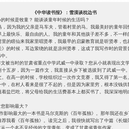
《中华读书报》：雪漠谈枕边书
小的时候是牧童？
能谈谈童年时候的生活吗？
马，因为我的父亲是马车夫，管着村里的马。我最美好的童年回
界上最快乐、最自由的人。我的童年和其他孩子差不多，不一样
村里的瞎仙来我家里唱贤孝，我最早的启蒙教育就是听贤孝，也
关》的时候，耳边萦绕的就是凉州贤孝，这成了我写作时的背景
书中。
被当时的甘肃省重点中学武威一中录取？您从小就表现出文
刚十五岁，因为一篇作文，我直接从乡下被选拔到了武威一中
文。在高一的时候，学校组织过一次作文竞赛，我又得了第一名
一中，在村人看来是很了不起的，但是因为家里穷，根本没钱供
蘸着盐巴吃，将父母给我的生活费基本上都买书了。我深深地明
您影响最大？
影响最大的一本书是马尔克斯的《百年孤独》。那年我还在乡
推荐我看《百年孤独》。读完之后，我很快就写出了中篇《长烟
就从一个名不见经传的文学青年，变成了甘肃省青年作家。