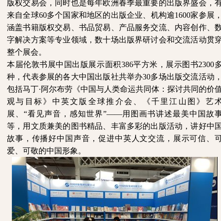
版权交易会，同时也是每年欧洲春季最重要的出版界盛会，
来自全球
60多个国家和地区的出版企业、机构逾1600家参展
涵盖书籍版权交易、书品贸易、产品服务交流、内容创作、
字解决方案等专业领域，数十场出版界研讨会和交流活动贯
整个展会。
本届伦敦书展中国出版展示面积
386平方米，展示图书2300
种，代表参展的各大中国出版社共举办30多场出版交流活动
包括马丁·阿尔布劳《中国与人类命运共同体：探讨共同的价
观与目标》中英文版全球推介会、《千里江山图》艺
展、“看见声音，感知世界”——用图画书讲述最美中国故
等，用文质兼美的图书精品、丰富多彩的出版活动，讲好中
故事，传播好中国声音，促进中英人文交流，展示可信、
爱、可敬的中国形象。