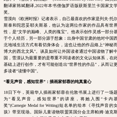
翻译家韩斌翻译,2022年本书僧伽罗语版获斯里兰卡国家文
奖。
雪漠向《欧洲时报》记者表示，自己最喜欢的作家是列夫
·托
斯泰和陀思妥耶夫斯基，他认为这两位作家的作品具有世
性，是“文学的巅峰、人类的瑰宝”。他表示创作灵感一部分
于个人经历，另一部分源于想象：出身中国甘肃的他对中国
北地域生活方式有着切身体会，这也让他的作品烙上“神秘
博大的西北文风”。谈及如何让外国读者通过中国读物了解
国，雪漠认为最重要的是尊重不同读者的文化认知体系，在
基础上进行创作，才有可能创造出“世界性的作品”，从而让
多读者“读懂中国”。
“看见声音，感知世界”：插画家郁蓉的纯真童心
18日下午，英籍华人插画家郁蓉在伦敦书展上进行了一场
为“看见声音，感知世界”的讲座，将她入围“卡内
奖”(Carnegie Medal for Writing)短名单的绘本《寻找声音的
孩》带至现场。国际儿童读物联盟英国分会主席帕姆·迪克