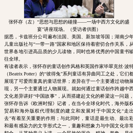
张怀存（左）
“思想与思想的碰撞——一场中西方文化的盛
宴”讲座现场。（受访者供图）
据悉，卡兹班分公司遍布法国、美国、新加坡等国；湖南少
儿童出版社与
“一带一路”国家和地区保待着密切合作关系，
世界各地引进高品质的少儿读物，同时也将优秀的中国童书
往全球。
有读者表示，张怀存的童话创作风格和英国作家毕翠克丝
·波
（Beatrix Potter）的“彼得兔”系列童话有异曲同工之处，它们
展现了可爱而童真的童话世界；差异在于一个主要通过动物
现，另一个主要通过人物展现。就如何通过童话创作跨越中
文化差异讲好“中国故事”，从而搭建起文化的桥梁这一问题
张怀存告诉《欧洲时报》记者，在当今全球化时代，海外版
贸易和海外版权代理制度的建立和发展对于中国文化“走
去”有着至关重要的作用；与此同时，童话是最生动、最出
和最有感染力的文学形式之一，童趣和想象力与中国文化非