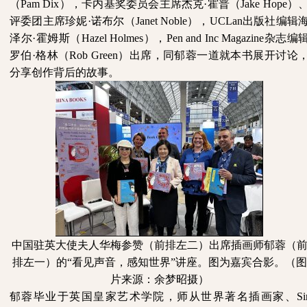
（Pam Dix），卡内基奖委员会主席杰克·霍普（Jake Hope）
评委团主席珍妮·诺布尔（Janet Noble），UCLan出版社编辑
泽尔·霍姆斯（Hazel Holmes），Pen and Inc Magazine杂志编
罗伯·格林（Rob Green）出席，同郁蓉一道就本书展开讨论
分享创作背后的故事。
中国驻英大使夫人华梅参赞（前排左二）出席插画师郁蓉（
排左一）的
“看见声音，感知世界”讲座。图为嘉宾合影。（图
片来源：余梦昭摄）
郁蓉毕业于英国皇家艺术学院，师从世界著名插画家、
Si