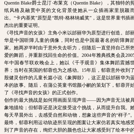
Quentin Blake爵士昆汀·布莱克（Quentin Blake），其独特的
纸风格及融贯中英的文化背景使她从一众插画家里脱颖
出。“卡内基奖”原型是“凯特·格林纳威奖”，这是世界童书插
杰出的重要证明。
《寻找声音的女孩》主角小米以邰丽华为原型进行创造。邰
华是中国听障儿童的偶像，同时也是中国最著名的听障舞
家。她两岁半时由于意外失去听力，但随后一直坚持自己所
爱的舞蹈，并重新找回生命的价值。
2004年雅典残奥会及200
年中国春节联欢晚会上，她以《千手观音》集体舞蹈震撼
界；当时在英国的郁蓉也为之感动。15年后，郁蓉意外收到
殷健灵创作的儿童长篇小说《象脚鼓》，这正是以邰丽华为
本的故事。随后，在蒲公英童书馆颜小鹂的策划下，郁蓉开
了《寻找声音的女孩》的正式创作。
创作的最大挑战是如何用画面呈现声音
——因为声音无法被
象地描绘；但郁蓉还是决定接受这个挑战，从而提升自我。
每天早晨外出，去感受自然和动物，想象这些声音的“样子”
最终，郁蓉利用运动轨迹所呈现的图案让大家仿若真实地感
到了声音的存在，绚烂大胆的颜色也让大家感受到了绘本中