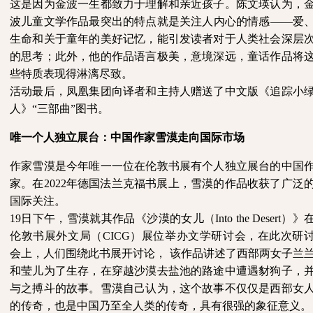
这是因为金波一生都致力于理解和亲近孩子。陈文瑛认为，
波儿童文学作品最突出的特点就是关注人内心的情感——爱
生命和关于童年的美好记忆，能引发读者对于人类社会深层
的思考；此外，他的作品语言极美，意境深远，童话作品将
些特质表现得淋漓尽致。
活动最后，凤凰集团向译者和主持人赠送了中文版《追踪小
人》
“三部曲”图书。
唯一个人独立展台：中国作家雪漠走向国际市场
作家雪漠是今年唯一一位在伦敦书展有个人独立展台的中国
家。在
2022年德国法兰克福书展上，雪漠的作品收获了广泛
国际关注。
19日下午，雪漠就其作品《沙漠的女儿（Into the Desert）》
伦敦书展外文局（CICG）展位举办文学研讨会，在此次研
会上，人们围绕此书展开讨论， 该作品讲述了西部两女子兰
和莹儿为了生存，在穿越沙漠去盐池的路途中遭遇豺狗子，
与之搏斗的故事。雪漠自己认为，这个故事不仅仅是西部女
的传奇，也是中国乃至全人类的传奇，具有很强的象征意义。