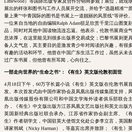
Littlewood）等国际出版专家及合作分销商参观了展位，就现
展出的样张和图书与工作人员展开交流，并给予“选题精准”“
量上乘”“中青国际的图书是书展上一道靓丽的风景线”等评价
一位来自当地的自由编辑
Ralph Adam驻足欣赏千里江山图复
品，同时对其他中国读物流连忘返。他表示，伦敦书展商业
息浓厚，在这里能见到很多出版界交易成交；巴黎书展则更
备人文气息，其主要目的是激发青少年对阅读的兴趣，有很
有趣的活动和环节。他曾在中国广东生活工作过，虽然从未
过广东书展，但他曾有所耳闻，心向往之。
一部走向世界的
“生命之书”：《有生》英文版伦敦初面世
4月18日下午，60万字长篇小说《有生》英文版在伦敦书展
发。本次首发式由中国作家协会及凤凰出版传媒集团支持，
凰出版传媒股份有限公司和中国文学海外读者俱乐部联合
办，《有生》中文版出版方江苏凤凰文艺出版社和英文出版
英国新经典出版社联合承办。江苏省作家协会副主席、《
生》作者胡学文，中国驻英大使馆文化处公参李立言，英国
译家韩斌（Nicky Harman），等嘉宾出席并致辞；《有生》