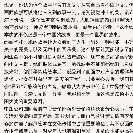
现场，她认为这个故事非常有意义，尽管自己看不懂中文，
画面依然可以将她带入到故事中去，感受视觉冲击的美。诺
尔评价说：“这个绘本富有创造力，大胆绚丽的颜色和剪纸
物巧妙结合，使读者回到故事本身，感受内心声音。”这个
本讲的不仅仅是一个中国的故事，更是一个世界的故事。
邰丽华和小米的故事让大众看到了人生中另外一种可能：不
美中的完美，以及无声中的音乐美。这个故事让更多观众了
到生命中的不可能也是可以创造奇迹的，还有更多如邰丽华
的小众人群，她们肢体或感官上的残缺并不能阻挡她们心灵
放光彩。邰丽华阅读绘本后，感受到了画面中对声音的理解
追求，小女孩耳朵里有
“最美的声音”；只要用心去听，我们
会“看到”五彩缤纷的声音。郁蓉认为故事中传递了世界性的
同话题：关爱，互助，尊重，包容和平等，而这也是该绘本
围大奖的重要原因。
中图公司国际会展中心营销部海外营销科科长雷芳心表示，
次活动邀请的嘉宾都是
“童书大咖”，而自己通过策划插画家
蓉的讲座了解到绘本在文化传播中占据重要地位，其不仅面
青少年或者儿童，对成年人也有深刻启发。儿童绘本能更高