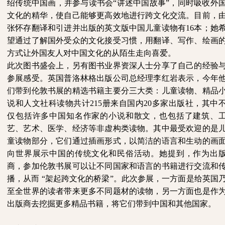
绍传统中国画，并参与读书会
“讲述中国故事”，同时吸收外
文化的精华，使自己能够更高效地进行跨文化交流。目前，
张怀存翻译和引进并出版的英文版中国儿童读物有16本；她
望通过了解国外受众的文化接受习惯，用翻译、写作、绘画
方式让外国友人对中国文化的从陌生走向喜爱。
此次图书盛会上，另有图书业界资深人士分享了自己的经验
参展感受。英国普洛林格出版公司总经理李红岩表示，今年
们带到伦敦书展的精选书籍主要分三大类：儿童读物、精品
说和人文社科读物共计
215册来自国内20多家出版社，其中
仅包括许多中国知名作家的小说和散文，也包括了建筑、
艺、艺术、医学、经济等非虚构类读物。其中最受欢迎的是
童读物部分，它们通过插画形式，以简洁的语言和生动的画
向世界展示中国的传统文化和民俗活动。她提到，作为出
商，参加伦敦书展可以让不同国家和语言的书籍进行交流和
播，从而 “架起跨文化的桥梁”。此次参展，一方面是给英国
至全世界的读者带来更多不同题材的读物，另一方面也是作
出版商去挖掘更多精品书籍，将它们带到中国和其他国家。