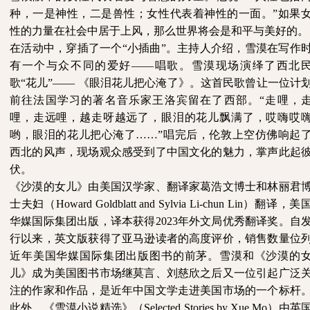
种，一是神性，二是兽性；女性代表着神性的一面。”如果
性的力量在社会中居于上风，那么世界将会是和平与美好的。
在活动中，穿插了一个
“小插曲”。主持人介绍，雪漠在写作
有一个与众不同的爱好——唱歌。雪漠现场演绎了西北
歌“花儿”—— 《眼泪花儿把心淹了》。这首民歌曾让一位计
前往法国学习的著名音乐家王洛宾留在了西部。“走哩，
哩，走远哩，越走呀越远了，眼泪的花儿飘满了，哎嗨哎
哟，眼泪的花儿把心淹了……”唱完后，伦敦上空仿佛响起
西北的风声，现场观众感受到了中国文化的魅力，掌声此起
伏。
《沙漠的女儿》由美国汉学家、翻译家葛浩文博士和林丽君
士夫妇（
Howard Goldblatt and Sylvia Li-chun Lin）翻译，美
华媒国际集团出版，译本获得2023年外文局优秀翻译奖。自
行以来，英文版获得了亚马逊读者的高度评价，销售数量位
近年美国华媒国际集团出版图书的前茅。雪漠和《沙漠的
儿》成为美国图书市场继莫言、刘慈欣之后又一位引起广泛
注的作家和作品，是近年中国文学走进美国市场的一个标杆
此外，《雪漠小说精选》（Selected Stories by Xue Mo）由英