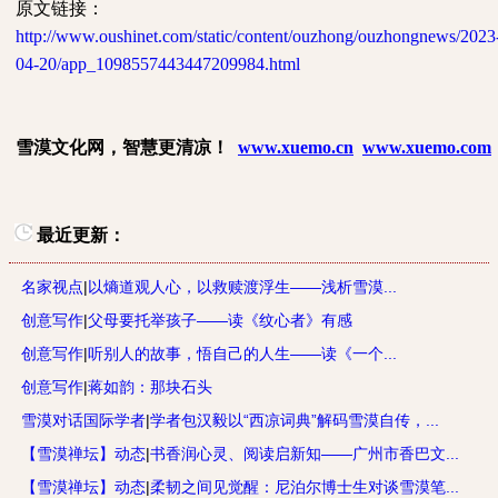
原文链接：
http://www.oushinet.com/static/content/ouzhong/ouzhongnews/2023
04-20/app_1098557443447209984.html
雪漠文化网，智慧更清凉！
www.xuemo.cn
www.xuemo.com
最近更新：
名家视点
|
以熵道观人心，以救赎渡浮生——浅析雪漠...
创意写作
|
父母要托举孩子——读《纹心者》有感
创意写作
|
听别人的故事，悟自己的人生——读《一个...
创意写作
|
蒋如韵：那块石头
雪漠对话国际学者
|
学者包汉毅以“西凉词典”解码雪漠自传，...
【雪漠禅坛】动态
|
书香润心灵、阅读启新知——广州市香巴文...
【雪漠禅坛】动态
|
柔韧之间见觉醒：尼泊尔博士生对谈雪漠笔...