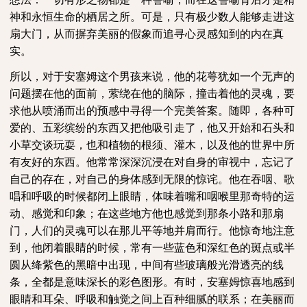
神和永恒生命的栖居之所。可是，只有极少数人能够走进这
扇大门，从而摒弃美丽的假象而追寻心灵感知到的内在真
实。
所以，对于安塞姆这个男孩来说，他的花萼犹如一个无声的
问题摆在他的面前，萦绕在他的脑际，撞击着他的灵魂，要
求他从喷涌而出的预感中寻得一个完美答案。随即，各种可
爱的、五彩缤纷的东西又把他吸引走了，他又开始和石头和
小草交谈玩耍，也和植物的根须、灌木，以及他的世界中所
有友好的东西。他常常深深沉浸在对自身的审视中，忘记了
自己的存在，对自己的身体感到无限的惊诧。他在吞咽、歌
唱和呼吸的时候都闭上眼睛，体味着嘴和咽喉里那奇特的运
动、感觉和印象；在这些地方他也感觉到那条小路和那扇
门，人们的灵魂可以在那儿平等地并肩而行。他惊奇地注意
到，他闭着眼睛的时候，常有一些蓝色和深红色的斑点或半
圆从绛紫色的黑暗中出现，中间有些玻璃般光滑透亮的线
条，全都是意味深长的彩色图形。有时，安塞姆惊喜地感到
眼睛和耳朵、呼吸和触觉之间上百种细腻的联系；在美丽而