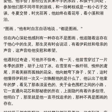
爱他。他学会了那些过去从来不学的东西，和孩子们同处，
参加他们那不同寻常的游戏，和一段树枝或是一粒小石子交
谈。冬夏交替，时光荏苒，他始终在看花萼，看小溪和湖
泊。
“图画，”他有时自言自语地说，“都是图画。”
但在内心深处他感到有一种存在不是图画，他追随着这存在
于他心中的生灵。那生灵有时会说话，有着伊莉丝和母亲的
声音，这声音给他安慰和希望。
他遇到过奇迹，可他并不惊奇。有一天，他冒雪穿过了一片
冬季的原野，胡子上结了冰。在雪里有一株纤弱、憔悴的鸢
尾，开着美丽而孤独的花朵。他向她弯下身子，笑了，这时
他懂得伊莉丝一次又一次唤醒他的是什么了。他认出了他童
年的梦，看见了那条淡蓝色的、夹于金色围栏之间的小路，
它一直通向花芯和那秘密的所在，上面隐约有着许多纹理。
他明白了，那里就是他一直寻找追求的，那种不再是图画的
存在。