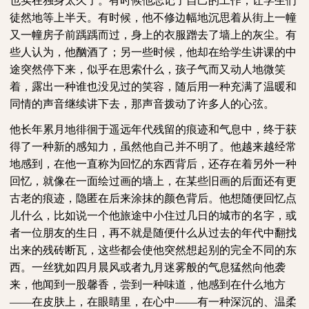
也实在独身太久了。有时候他忘记了自己的工作，让学生们
徒然地等上半天。有时候，他不修边幅地沉思着从街上一幢
又一幢房子前踽踽而过，身上的衣服蹭去了墙上的灰尘。有
些人认为，他酗酒了；另一些时候，他却在给学生讲课的中
途突然停下来，似乎在思索什么，孩子气而又动人地微笑
着，露出一种谁也没见过的笑容，随后用一种充满了温暖和
同情的声音继续讲下去，那声音拨动了许多人的心弦。
他长年累月地徘徊于遥远年代残留的痕迹和气息中，终于获
得了一种新的感知力，虽然他自己并不明了。他越来越经常
地感到，在他一直称为回忆的东西背后，还存在着另外一种
回忆，就像在一面绘过画的墙上，在某些旧画的后面还有更
古老的痕迹，隐匿在后来涂抹的颜色背后。他想随便回忆点
儿什么，比如说一个他旅途中小住过几日的城市的名字，或
者一位朋友的生日，再不就是随便什么从过去的年代中翻找
出来的残砖断瓦，这些都会使他突然想起别的完全不同的东
西。一丝犹如四月晨风或者九月迷雾般的气息猛然向他袭
来，他闻到一股馨香，尝到一种味道，他感到在什么地方
——在皮肤上，在眼睛里，在心中——有一种深沉的、温柔