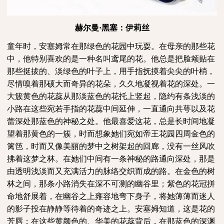
赫尔曼
·黑塞：伊莉丝
童年时，安塞姆常在那绿色的花园中玩耍。在母亲的那些花
中，他特别喜欢的是一种名叫鸢尾的花。他总是把脸颊贴在
那些挺拔的、淡绿色的叶子上，用手指抚摸着尖尖的叶梢，
尽情嗅着那硕大而奇异的花朵，久久地凝视着花的深处。一
大簇黄色的花蕊从那淡蓝色的花托上竖起，隐约有条浅淡的
小路在这些宛若手指的花蕊中间延伸，一直通向共萼以及花
蕾深处那蓝色的神秘之处。他最喜爱这花，总是长时间地凝
望着那黄色的一簇，时而想象她们宛如帝王花园四周金色的
篱笆，时而又像美丽的梦中之树架起的回廊，没有一丝风吹
拂着这梦之林。在她们中间有一条神秘的路通向深处，那是
由透明浅淡而又充满活力的脉络交织而成的路。在金色的树
林之间，那条小路消失在深不可测的幽谷里；紫色的花冠拼
命地舒展着，在幽谷之上雍容地弯下身子，将她薄薄而迷人
的影子投在静静等待着的奇迹之上。安塞姆知道，这是花的
芳唇；在这些黄颜色的、华美的花蕊背后，在那蓝色的深渊