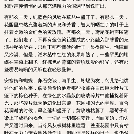
和歌声便悄悄的从那充满魔力的深渊里飘逸而出。
有那么一天，纯蓝色的风铃在草丛中盛开了。有那么一天，
花园里忽然充盈着新的声息和芳香，被太阳晒红了的叶子上
挂着柔嫩的金红色的黄玫瑰。有那么一天，鸢尾花销声匿迹
了。她们走了，不再有金色篱笆围成的小路融入那馨香的充
满神秘的所在，只剩下那些僵硬的叶子，显得陌生、憔障而
又冷漠。但是，灌木丛中红红的浆果却熟了，一些罕见的蝴
蝶在翠菊上翻飞，红棕色的背部闪着珍珠般的银光，还有那
些嘤嘤嗡嗡的天蛾也在轻歌曼舞。
安塞姆和蝴蝶、卵石交谈，与甲虫、蜥蜴为友，鸟儿给他讲
述他们的故事，蕨类偷偷给他看那些收藏在自己巨大叶片顶
篷下的棕色种子。在绿色的水晶般的玻璃碎片中他捕捉着阳
光，那些碎片就为他幻化出宫殿、花园和闪光的宝库。百合
花凋谢的时候，旱金莲却盛开了；黄玫瑰枯萎了，黑莓子却
染上了成熟的褐色。一切的一切都在变迁，周而复始，消失
后又适时归来。当冷风从枞树林里喧嚣，整座花园中只有枯
叶在无力而萧索地沙沙作响，但即便是这样的日子，也仍然