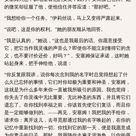
的微笑却征服了他，使他信任并答应道：
“那好吧。”
“我想给你一个任务。”伊莉丝说，马上又变得严肃起来。
“说吧，这是你的权利。”她的朋友顺从地回答。
“我是认真的，”她说，“这也是我最后的话。你愿意接受
它，把它当作我灵魂的声音么？即使你不能立刻懂得它的含
义，也不要讨价还价，好吗？”， 安塞姆保证承诺，这时她
站起身来，把手伸给他，说道：
“你反复跟我讲，说你每次念到我的名字时总觉得想起了什
么久已忘怀的事情，它们对你却极为重要和神圣，安塞姆，
这就是为什么多年来你一直被我所吸引的原因。我也觉得，
你失去了你灵魂中无比重要、无比神圣的东西，并且将它们
遗忘了。在你找到幸福之前，你该首先使它们复活，而且你
是一定能够做到的。——再见，安塞姆！我把我的手给你，
请求你：离开这儿，去寻觅那通过我的名字唤起的，在你的
记忆中重新找到的一切。你找到它的那一天，便是我愿意成
为你妻子的日子，那时，我愿随你走遍天涯海角，以你的愿