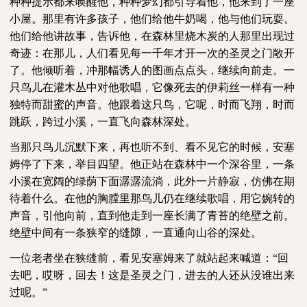
种种提示都来唤醒他，种种梦幻都引导着他，他来到了一座
小屋。那里有许多孩子，他们给他牛奶喝，他与他们玩耍。
他们给他讲故事，告诉他，在森林里烧木炭的人那里出现过
奇迹：在那儿，人们看见每一千年才开一次的圣灵之门敞开
了。他倾听着，冲那幅诱人的图画点点头，继续向前走。一
只鸟儿在灌木丛中对他歌唱，它像死去的伊莉丝一样有一种
独特而甜蜜的声音。他跟着这只鸟，它呢，时而飞翔，时而
跳跃，跨过小溪，一直飞向森林深处。
当那只鸟儿沉默下来，再也听不到、看不见它的时候，安塞
姆停了下来，举目四望。他正站在森林中一个深谷里，一条
小溪在宽阔的绿荫下面潺潺流淌，此外一片静寂，仿佛在期
待着什么。在他的胸膛里那鸟儿仍在继续歌唱，用它婉转的
声音，引他向前，直到他走到一座长满了青苔的绝壁之前。
绝壁中间有一条狭窄的缝隙，一直通向山谷的深处。
一位老者坐在狭缝前，看见安塞姆来了就站起来喊道：
“回
去吧，哎呀，回去！这是圣灵之门，进去的人还从没谁出来
过呢。”