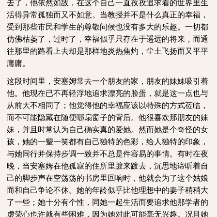
去了，他依然如故，在这个自己一直孜孜追求着的世界里生
活得异常孤独而又不如意。当教授并不是什么真正的幸福，
受到那些市民和学生的尊敬问候也没有多大的乐趣。一切都
仿佛枯萎了，过时了，幸福似乎只存在于遥远的将来，而通
往那里的路看上去却是那样地炎热焦灼，尘土飞扬而又平平
庸庸。
这段时间里，安塞姆常去一个朋友的家，朋友的妹妹吸引着
他。他现在已不再轻浮地追求漂亮的脸蛋，就是这一点也与
从前大不相同了；他觉得他的幸福应该以特殊的方式莅临，
而不可能隐藏在随便哪扇窗子的背后。他很喜欢那朋友的妹
妹，并且时常认为自己确实真的爱她。然而她是个奇怪的女
孩，她的一颦一笑都有自己独特的色彩，给人独特的印象，
与她同行并保持步调一致并不总是件容易的事情。有时在夜
晚，当安塞姆在他孤寂的住所里踱来踱去，沉思地谛听着自
己的脚步声在空荡荡的书房里回响时，他就会为了这个姑娘
而和自己争论不休。她的年龄似乎比他理想中的妻子稍稍大
了一些；她十分有个性，同她一起生活而要追求他那学者的
虚荣心也许就有些困难，因为她对此可能毫无兴趣。况且她