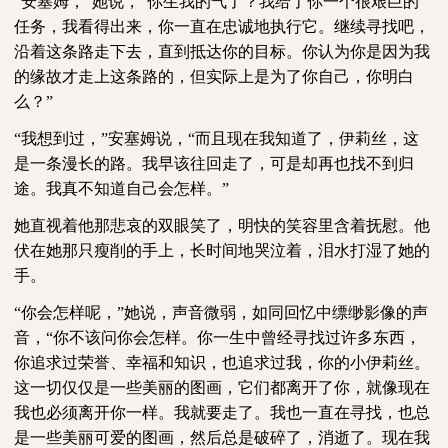
“安塞姆，”她说，“你生我的气了？我给了你一个很艰巨的
任务，我看得出来，你一直在忠诚地执行它。继续寻找吧，
沿着这条路走下去，直到抵达你的目标。你认为你是因为我
的缘故才走上这条路的，但实际上是为了你自己，你明白
么？”
“我想到过，”安塞姆说，“而且现在我知道了，伊莉丝，这
是一条漫长的路。我早该往回走了，可是却再也找不到归
途。我真不知道自己会怎样。”
她直视着他那悲哀的双眼笑了，明快的笑容里含着抚慰。他
伏在她那只瘦削的手上，长时间地哭泣着，泪水打湿了她的
手。
“你会怎样呢，”她说，声音微弱，如同回忆中缥缈影像的声
音，“你不该问你会怎样。你一生中曾经寻找过许多东西，
你追求过荣誉、幸福和知识，也追求过我，你的小伊莉丝。
这一切仅仅是一些美丽的图画，它们都离开了你，就像现在
我也必须离开你一样。我就要走了。我也一直在寻找，也总
是一些美丽可爱的图画，然后总是破碎了，消逝了。现在我