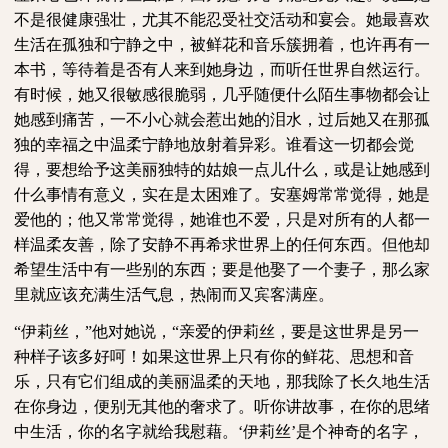
不是很健康强壮，尤其不能忍受社交活动和宴会。她最喜欢
生活在孤独和宁静之中，被鲜花和音乐簇拥着，也许再有一
本书，等待着是否有人来到她身边，而听任世界自然运行。
有时候，她又很敏感很脆弱，几乎随便什么陌生事物都会让
她感到痛苦，一不小心就会惹出她的泪水，过后她又在那孤
独的幸福之中温柔宁静地放射着异彩。谁看这一切都会觉
得，要想给予这美丽独特的姑娘一点儿什么，或是让她感到
什么事情有意义，实在是太困难了。安塞姆常常觉得，她是
爱他的；他又常常觉得，她谁也不爱，只是对所有的人都一
样温柔友善，除了安静不再希求世界上的任何东西。但他却
希望生活中有一些别的东西；要是他娶了一个妻子，那么家
里就应该充满生活气息，热闹而又宾客满座。
“伊莉丝，”他对她说，“亲爱的伊莉丝，要是这世界是另一
种样子该多好呵！如果这世界上只有你的鲜花、思想和音
乐，只有它们组成的美丽温柔的天地，那我除了长久地生活
在你身边，便别无其他的奢求了。听你讲故事，在你的思绪
中生活，你的名字就给我慰藉。‘伊莉丝’是个神奇的名字，