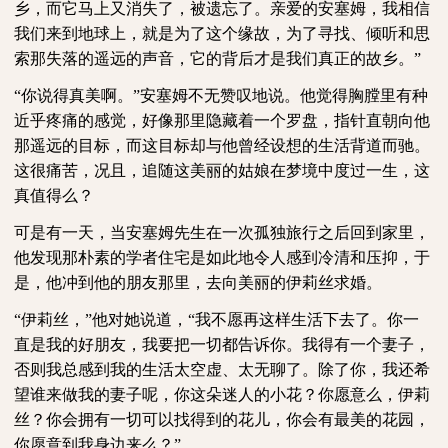
乡，而它马上又消失了，被遗忘了。亲爱的安塞姆，我相信
我们来到地球上，就是为了这个缘故，为了寻找、倾听和思
索那失落的遥远的声音，它的背后才是我们真正的故乡。”
“你说得真美啊。”安塞姆不无赞叹地说。他觉得胸膛里有种
近乎疼痛的感觉，好像那里隐藏着一个罗盘，指针直朝向他
那遥远的目标，而这目标却与他曾经设想的生活背道而驰。
这很痛苦，况且，追随这美丽的姑娘在梦境中度过一生，这
真值得么？
可是有一天，当安塞姆先生在一次孤独旅行之后回到家里，
他发现那朴素的学者住宅是如此地令人感到冷清和压抑，于
是，他冲到他的朋友那里，去向美丽的伊莉丝求婚。
“伊莉丝，”他对她说道，“我不愿再这样生活下去了。你一
直是我的好朋友，我要把一切都告诉你。我得有一个妻子，
否则我总感到我的生活太空虚、太无聊了。除了你，我还希
望谁来做我的妻子呢，你这朵迷人的小花？你愿意么，伊莉
丝？你会拥有一切可以找得到的花儿，你会有最美的花园，
你愿意到我身边来么？”