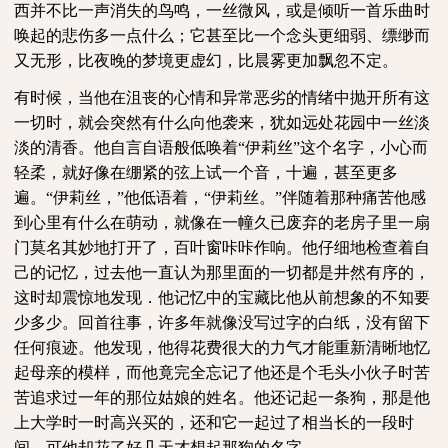
西并不比一声消失的鸟鸣，一丝微风，或是倾听一首乐曲时
唤起的悲伤多一点什么；它甚至比一个念头更细弱、缥缈而
又无形，比夜晚的梦境更虚幻，比晨雾更加飘忽不定。
有时候，当他在沮丧的心情和异常恶劣的情绪中抛开所有这
一切时，就会突然有什么向他袭来，犹如远处花园中一丝淡
淡的清香。他自言自语般低唤着
“伊莉丝”这个名字，小心而
轻柔，就好像在绷紧的弦上试一个音，十遍，甚至更多
遍。“伊莉丝，”他低语着，“伊莉丝。”伴随着那种痛苦他感
到心里有什么在萌动，就像在一幢久已废弃的老房子里一扇
门莫名其妙地打开了，百叶窗咔咔作响。他仔细地检查着自
己的记忆，过去他一直认为那里面的一切都是井然有序的，
这时却震惊地发现．他记忆中的宝藏比他从前想象的不知要
少多少。回首往事，许多年就像没写过字的白纸，没有留下
任何痕迹。他发现，他得花费很大的力气才能重新清晰地忆
起母亲的模样，而他竟完全忘记了他还是个毛头小伙子时苦
苦追求过一年的那位姑娘的姓名。他还记起一条狗，那是他
上大学时一时高兴买的，还和它一起过了相当长的一段时
间，可他却花了好几天才想起那狗的名字。