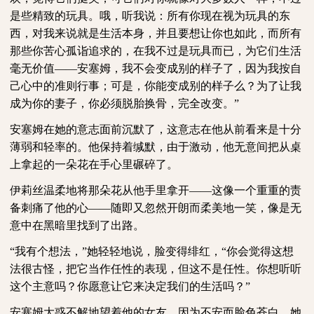
是些精致的玩具。哦，听我说：所有你现在视为玩具的东
西，对我来说就是生活本身，并且要想让你也如此，而所有
那些你苦心孤诣追求的，在我不过是玩具而已，为它们生活
毫无价值——安塞姆，我不会变成别的样子了，因为我按自
己心中的准则行事；可是，你能变成别的样子么？为了让我
成为你的妻子，你必须脱胎换骨，完全改变。”
安塞姆在她的意志面前沉默了，这意志在他从前看来是十分
薄弱和轻率的。他保持着缄默，由于激动，他无意间把从桌
上拿起的一朵花在手心里碾碎了。
伊莉丝温柔地将那朵花从他手里拿开
——这像一个重重的责
备刺痛了他的心——随即又忽然开朗而柔美地一笑，像是无
意中在黑暗里找到了出路。
“我有个想法，”她轻轻地说，脸变得绯红，“你会觉得这想
法很古怪，把它当作任性的表现，但这不是任性。你想听听
这个主意吗？你愿意让它来决定我们的生活吗？”
安塞姆大惑不解地望着他的女友，因为不安而脸色苍白。她