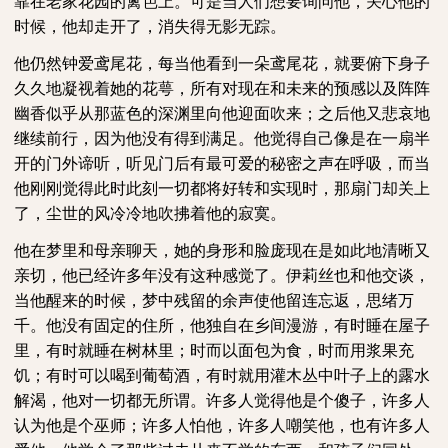
靠在老家花园的篱笆上。可是当人们想要询问他，关心他的
时候，他却走开了，消失得无影无踪。
他仍然钟爱鸢尾花，每当他看到一朵鸢尾花，就要俯下身子
久久地凝视着她的花萼，所有对现在和未来的预感以及阵阵
幽香似乎从那蓝色的深渊里向他迎面吹来；之后他又悲哀地
继续前行，因为他没有得到满足。他觉得自己像是在一扇半
开的门外谛听，听见门后有最可爱的秘密之声在呼吸，而当
他刚刚觉得此时此刻一切都将好转和实现时，那扇门却关上
了，尘世的风冷冷地吹拂着他的寂寞。
他在梦里和母亲聊天，她的身形和脸庞现在是如此地清晰又
亲切，他已经许多年没有这种感觉了。伊莉丝也和他交谈，
当他醒来的时候，梦中残留的余声使他留连忘返，思绪万
千。他没有固定的住所，他独自在乡间漫游，有时睡在屋子
里，有时就睡在树林里；时而以面包为食，时而用浆果充
饥；有时可以喝到葡萄酒，有时就用灌木丛中叶子上的露水
解渴，他对一切都无所谓。许多人觉得他是个傻子，许多人
认为他是个巫师；许多人怕他，许多人嘲笑他，也有许多人