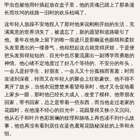
甲虫也被他用针插起放在盒子里，他的灵魂已踏上了那条漫
长而坎坷的歧路一旧时的欢乐枯竭了。
这年轻人急躁不安地投入了那对他来说刚刚开始的生活，充
满寓意的世界消失了，被遗忘了，新的愿望和道路吸引了
他。童年在他身上留下的唯一痕迹只是那幽蓝色眼睛和柔软
头发里透出的一缕香气，他却想起这点就觉得厌烦，于是便
把头发剪得短短的．目光中也尽量流露出一副博学而勇敢的
神情。他心绪不定地度过了好几个等待的、不安分的年头，
一会儿是好学生，好朋友，一会儿又十分孤独而害羞；时而
攻读到深夜，转而又在年轻人的聚会上狂歌豪饮。他不得不
离开了故乡，当他衣冠楚楚来看望母亲时，他才又仓促地看
上家乡一眼，那时他已经长大成人，改变了模样。他带朋友
回家，带书回家，总之是带着一些东西，而当他走过老家的
花园时，在他漫不经心的目光中，花园显得又狭小又沉闷。
他从石子和叶片色彩斑斓的纹理和脉络上再也读不到什么故
事，他也再没有看到居住在蓝色鸢尾花隐秘深处的上帝和永
恒。