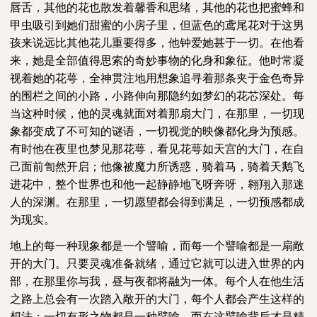
唇舌，其他的花也散发着馨香和思绪，其他的花也把蜜蜂和
甲虫吸引到她们甜蜜的小房子里，但蓝色的鸢尾花对于这男
孩来说远比其他花儿重要得多，他钟爱她甚于一切。在他看
来，她是全部值得思索的奇妙事物的化身和象征。他时常凝
视着她的花萼，全神贯注地用想象追寻着那条夹于金色奇异
的围栏之间的小路，小路伸向那隐约如梦幻的花芯深处。每
当这种时候，他的灵魂就面对着那扇大门，在那里，一切现
象都变成了不可知的谜语，一切视觉的映像都化身为预感。
有时他在夜里也梦见那花萼，看见花萼如天宫的大门，在自
己面前訇然开启；他像被魔力所诱惑，骑着马，骑着天鹅飞
进花中，整个世界也和他一起静静地飞呀奔呀，翱翔入那迷
人的深渊。在那里，一切愿望都会得到满足，一切预感都成
为现实。
地上的每一种现象都是一个譬喻，而每一个譬喻都是一扇敞
开的大门。只要灵魂准备就绪，通过它就可以进入世界的内
部，在那里你与我，昼与夜都将融为一体。每个人在他生活
之路上总会有一次踏入敞开的大门，每个人都会产生这样的
想法：一切有形之物都是一种譬喻，而在这譬喻背后才是精