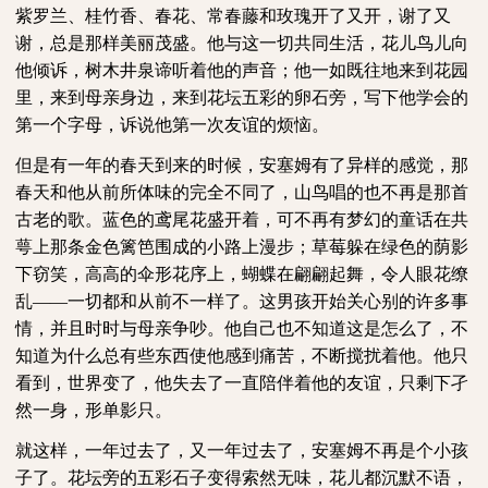
紫罗兰、桂竹香、春花、常春藤和玫瑰开了又开，谢了又
谢，总是那样美丽茂盛。他与这一切共同生活，花儿鸟儿向
他倾诉，树木井泉谛听着他的声音；他一如既往地来到花园
里，来到母亲身边，来到花坛五彩的卵石旁，写下他学会的
第一个字母，诉说他第一次友谊的烦恼。
但是有一年的春天到来的时候，安塞姆有了异样的感觉，那
春天和他从前所体味的完全不同了，山鸟唱的也不再是那首
古老的歌。蓝色的鸢尾花盛开着，可不再有梦幻的童话在共
萼上那条金色篱笆围成的小路上漫步；草莓躲在绿色的荫影
下窃笑，高高的伞形花序上，蝴蝶在翩翩起舞，令人眼花缭
乱
——一切都和从前不一样了。这男孩开始关心别的许多事
情，并且时时与母亲争吵。他自己也不知道这是怎么了，不
知道为什么总有些东西使他感到痛苦，不断搅扰着他。他只
看到，世界变了，他失去了一直陪伴着他的友谊，只剩下孑
然一身，形单影只。
就这样，一年过去了，又一年过去了，安塞姆不再是个小孩
子了。花坛旁的五彩石子变得索然无味，花儿都沉默不语，