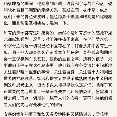
稍纵即逝的瞬间，他觉察到声调、语音和字母与红和蓝、硬
和软有着相同渊源的亲缘关系；甚或在闻一株小草，或是一
段剥下来的青色树皮时，他也惊异于嗅觉和味觉是如此地相
似，而且常常互相掺杂，混为一体。
所有的孩子都有这种感觉的，虽然不是所有孩子的感觉都如
此细腻和强烈，况且，对于许多孩子来说，在他们学念第一
个字母之前这一切就已经不复存在了，好像从来不曾有过一
般。另一些人却会久久存留着童年的秘密，某些残余和回响
会一直保存到白发苍苍、疲倦的垂暮之年。所有的孩子，只
要他们还停留在这个秘密里，他们就会在心灵深处不问断地
关注着那唯一重要的事情，关注着自身，关注着个人和周围
世界的神秘联系。智者和探索者在逐渐成熟的过程中又回转
到这种思考上来，但大多数人却早早就永远忘记并抛弃了真
正重要的内心世界，一辈子迷失在无止境的烦恼、愿望和目
标之间，而这一切却并非属于人们的心灵，更不能将他们领
向人们的内心深处和他们的归宿。
安塞姆童年的夏天和秋天温柔地降临又悄悄逝去，雪花莲、