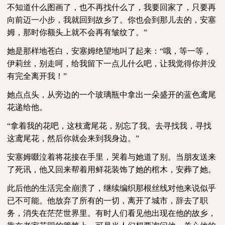
不知道什么图画了，也不再找什么了，我要回家了，只要再
向前迈一小步，我就回到故乡了。你也会到那儿去的，安塞
姆，那时你额头上就不会再有皱纹了。”
她是那样地苍白，安塞姆绝望地叫了起来：
“哦，等一等，
伊莉丝，别走呵，给我留下一点儿什么吧，让我觉得你并没
有完全离开我！”
她点点头，从旁边的一个玻璃瓶中拿出一朵盛开的蓝色鸢尾
花递给他。
“拿着我的花吧，这枝鸢尾花，别忘了我。去寻找我，寻找
这鸢尾花，然后你就会来到我身边。”
安塞姆啜泣着将花接在手里，哭着与她道了别。当朋友送来
了死讯，他又回来帮着用鲜花装饰了她的棺木，安葬了她。
此后他的生活完全崩溃了，继续编织那根丝线对他来说似乎
已不可能。他放弃了所有的一切，离开了城市，辞去了职
务，消失在茫茫世界里。有时人们看见他出现在他的故乡，