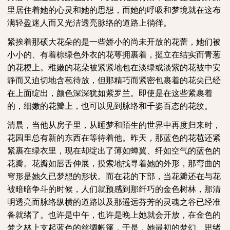
里居住着她的心灵和她的思想，而她的呼吸和梦境就在这布
满轻盈迷人而又光洁透亮脉络的道路上徜徉。
紧挨着那硕大花朵的是一些娇小的尚未开放的花蕾，她们被
小小的、有着棕绿色外衣的花萼拥裹着，挺立在结实而青葱
的花梗上。稚嫩的花朵被紧紧地包在淡绿或淡紫的花被中安
静而又迫切地含苞待放，但那精巧而紧密包裹着的花尖已经
在上面绽出，颜色深深犹如紫罗兰。即使是在这些紧裹着
的，细嫩的花瓣上，也可以见到脉络和千姿百态的花纹。
清晨，当他从房子里，从睡梦和陌生的世界中再度归来时，
花园里总有新的东西在等待着他。昨天，那蓝色的花苞还紧
紧裹在绿衣里，现在却绽出了薄如蝉翼、纤如空气的蓝色的
花瓣。花瓣如唇舌伸展，摸索地找寻着她的外形，那弯曲的
穹形是她久已梦想的形状。而在花的下部，当花瓣还在与花
被暗暗争斗的时候，人们就预感到那纤巧的金色树林，那清
明透亮而脉络纵横的道路以及那遥远芬芳的灵魂之谷已经准
备就绪了。也许是中午，也许是晚上她就会开放，在金色的
梦之林上支起蓝色的丝绸帐篷，于是，她最初的梦幻、思绪