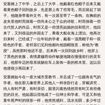
安塞姆上了中学，之后上了大学，他戴着红色帽子后来又戴
着黄色帽子回到故乡，先是唇上有了些茸毛，而后留起了胡
子。他随身带着外文书，有一次甚至带了一条狗。在胸前的
皮夹里他时而揣着一些尚未公之于众的诗歌，时而揣着一些
古代哲人的作品，时而又是一些漂亮姑娘的信和照片。他回
来了，又到很远的外国去了，乘着大船在海上漂泊。他再次
归来时，已经成了一位年轻的学者，戴着一顶黑帽子和一双
暗色的手套。老邻居们见到他都向他脱帽致意，称他为
“教
授”，虽然那时他还不是。后来再一次回到故乡时，他穿上
了黑色的丧服，表情肃穆而动作敏捷地随在慢慢前行的灵车
后，他那年迈的母亲就躺在车上装饰一新的棺木里。这以后
他便很少再回来了。
安塞姆如今在一座大城市里教书，并且成了一位颇有名气的
学者。他在那儿像世界上其他人一样坐卧行走，穿戴讲究，
待人有时严肃，有时亲切，眼里闪着热情然而有时又有些倦
怠的目光。他如愿以偿地成了一位绅士和学者。可是又和他
童年尾声时的情形一样，他突然感到，流水光阴，多少年过