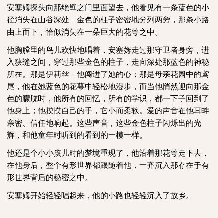
安塞姆探头向那绝壁之门里面望去，他看见有一条蓝色的小
径消失在山谷深处，金色的柱子密密地分列两旁，那条小路
由上而下，恰似消失在一朵巨大的花萼之中。
他胸膛里的鸟儿欢快地唱着，安塞姆走过那守卫者身旁，进
入狭缝之间，穿过那些金色的柱子，走向深处那蓝色的神秘
所在。那是伊莉丝，他闯进了她的心；那是母亲花园中的鸢
尾，他在她蓝色的花萼中轻松地漫步，而当他悄然迎向那金
色的朦胧时，他所有的回忆，所有的学识，都一下子回到了
他身上；他摸摸自己的手，它小而柔软。爱的声音在他耳畔
亲密、信任地响起。这些声音，这些金色柱子闪烁出的光
辉，和他童年时听到的看到的一模一样。
他还是个小小孩儿时的梦境重现了，他沿着那花萼走下去，
在他身后，整个有形世界都跟随着他，一齐沉入那存在于有
形世界背后的秘密之中。
安塞姆开始轻轻唱起来，他的小路也轻轻沉入了故乡。