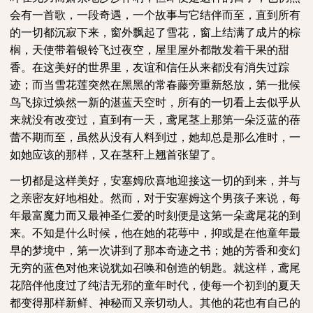
会有一首歌，一段奇遇，一个故事与它结伴而至，直到所有
的一切都沉寂下来，窗外飘起了雪花，窗上结满了成片的棕
榈，天使带着银铃飞过夜空，屋里屋外都散发着干果的甜
香。在这美好的世界里，友谊和信任从来都没有消失过踪
迹；而当雪花莲突然在黑黑的常春藤旁重新怒放，第一批候
鸟飞掠过焕然一新的湛蓝天空时，所有的一切看上去似乎从
来就没有改变过，直到有一天，鸢尾茎上那第一朵泛蓝的蓓
蕾不期而至，虽然从没有人料到过，她却总是那么准时，一
如她应该的那样，又在茎秆上翘首张望了。
一切都是这样美好，安塞姆欣喜地迎接这一切的到来，并与
之亲密友好地相处。然而，对于安塞姆这个男孩子来说，每
年最富魔力而又最神圣仁爱的时刻便是这第一朵鸢尾花的到
来。不知是什么时候，他在她的花萼中，抑或是在他童年最
早的梦境中，第一次讲到了那本奇迹之书；她的芳香和变幻
无穷的蓝色对他来说犹如召唤和创造的钥匙。就这样，鸢尾
花陪伴他度过了纯洁无邪的童年时代，使每一个初到的夏天
都变得那样新鲜、神秘而又亲切动人。其他的花也有自己的