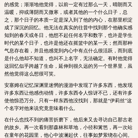
的感觉；渐渐地他觉得，以前一定有过那么一天，晴朗而又
温暖，抑或薄阴而又微寒，或者其他的一个什么日子，总
之，那个日子的本质一定是深入到了他的内心，在那里积淀
成了深沉的回忆。他无法在真实的往昔中找到那个他确实感
知到的春天或冬日，他想不起任何名字和数字，也许是学生
时代的某个日子，也许是他还在摇篮中的某一天；然而那种
气息存在着，并且他感觉到内心中有点什么很活跃，而到底
是什么他却不知道，也叫不上名字，无法确定。有时他觉得
这回忆似乎跨越了生命，延伸到很久远的另一个世界里，虽
然他觉得这么想很可笑。
安塞姆在记忆深渊里迷惘的漫游中发现了许多东西，他发现
许多东西让他感伤动情，许多东西令人惊讶不已，还有许多
使他惊恐万分。只有一样东西他没找到，那就是
“伊莉丝”这
个名字对他来说究竟意味着什么。
在什么也找不到的痛苦折磨下，他后来又去寻访自己那古老
的故乡。再一次看到那森林和草地，小径和篱笆，再一次站
在童年的花园里，他心中波澜起伏，往事如梦萦绕在心间。