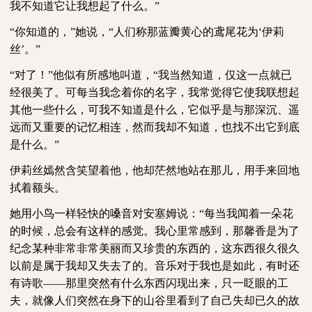
我不知道它让我想起了什么。”
“你知道的，”她说，“人们称那蓝瓣黄心的鸢尾花为‘伊莉
丝’。”
“对了！”他似有所感地叫道，“我当然知道，仅这一点就已
经很美了。可每当我念着你的名字，我常觉得它使我联想起
其他一些什么，可我不知道是什么，它似乎是与那深沉、遥
远而又重要的记忆相连，然而我却不知道，也找不出它到底
是什么。”
伊莉丝嫣然含笑望着他，他却茫然地站在那儿，用手来回地
拭着额头。
她用小鸟一样轻快的嗓音对安塞姆说：
“每当我闻着一朵花
的时候，总会有这样的感觉。我心里常感到，那馨香是为了
纪念某种非常非常美丽而又珍贵的东西的，这东西很久很久
以前是属于我却又失去了的。音乐对于我也是如此，有时还
有诗歌——那里突然有什么东西闪现出来，只一眨眼的工
夫，就像人们突然在身下的山谷里看到了自己失却已久的故