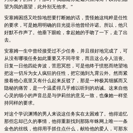
望为我的愿望，此外别无他求。”
安塞姆困惑又吃惊地想要打断她的话，责怪她这纯粹是任性
的要求，可是她用明确的目光提示他曾经许诺。所以，他只
好默不作声了。他垂下眼睑，拿起她的手吻了一下，走了出
去。
安塞姆一生中曾经接受过不少任务，并且很好地完成了，可
从没有哪项任务如此重要又不同寻常，而且这么令人沮丧。
日复一日他四处奔波，苦思冥想，可是他终于愤怒而绝望地
把这一切斥为女人疯狂的任性，把它抛到九霄云外。然而紧
接着他心底里又有什么起来反驳了，那是一种极其细腻而又
隐秘的痛苦，是一个温柔得几乎难以听到的劝诫。这来自他
心灵的细小的声音总是与伊莉丝的意见一致，也像她一样坚
持同样的要求。
对这个学识渊博的男人来说这任务实在太困难了。他得追忆
那些忘却已久的事情，他得重新找到那陈年蛛网上唯一一条
金色的丝线，他得用手抓住点什么，献给他的爱人，可那东