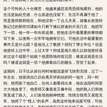
这个可怜的人十分痛苦，他越来越悲哀而恐惧地看到，他的
生活是如此空虚，什么痕迹也没留下。生活不再属于他了，
而是显得那样陌生，和他没有一丁点儿关系，就像从前曾经
熟记过的那些功课如今只剩下难以拼凑的片语只言。他想写
下一切，他一年一年向前追溯，把他生活中最重要的事情都
写下来，以便再一次牢牢地拥有它们。可他生活中最重要的
事件又是什么呢？是他当上了教授？得到了博士学位？还是
他曾经上过中学，上过大学？抑或是很久很久以前他曾经喜
欢过这个或那个姑娘？他震惊地仰首沉思：难道这就是生活
吗？难道这就是一切？他捶着自己的额头，苦笑了起来。
这期间，日子比从前任何时候都流逝得飞快而无情，过了一
年左右，他觉得自己仍在离开伊莉丝的同一地方，同一时
间。然而除了他自己，任何人都看得出来，他在这段时间里
大大地改变了。他变得又像衰老又像年轻，他的熟人们和他
简直成了路人。人们发现他精神恍惚，性情古怪而又喜怒无
常。他得了个
“怪人”的名声，虽然这对他来说挺可惜，可他