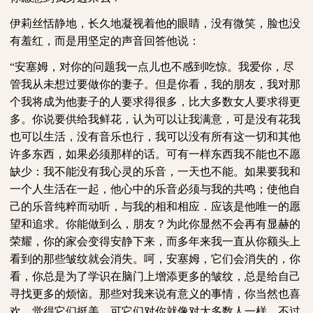
伊莉丝恬静地，长久地凝视着他的眼睛，没有微笑，脸也没
有羞红，而是用坚定的声音回答他说：
“安塞姆，对你的问题我一点儿也不感到吃惊。我爱你，尽
管我从未想过要做你的妻子。但是你看，我的朋友，我对那
个我将成为他妻子的人要求得很多，比大多数女人要求得更
多。你说要供给我鲜花，认为可以让我满意，可是没有花我
也可以生活，没有音乐也行，我可以没有所有这一切和其他
许多东西，如果必须那样的话。可有一样东西我不能也不愿
缺少：我不能没有我心灵的乐音，一天也不能。如果要我和
一个人生活在一起，他心中的乐音必须与我的共鸣；使他自
己的乐音纯粹而动听，与我的相和相应．应该是他唯一的愿
望和追求。你能做到么，朋友？为此你显然不会再有显赫的
荣耀，你的家会变得安静下来，而多年来我一直从你额头上
看到的那些皱纹就会消失。呵，安塞姆，它们会消失的，你
看，你总是为了学识在脑门上增添更多的皱纹，总是给自己
寻找更多的烦恼。那些对我来说有意义的事情，你当然也喜
欢，觉得它们挺美，可它们对你就像对大多数人一样，不过