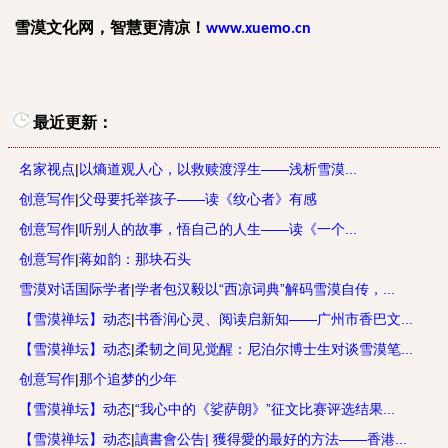
雪漠文化网，智慧更清凉！
www.xuemo.cn
最近更新：
名家视点
|
以熵道观人心，以救赎渡浮生——浅析雪漠...
创意写作
|
父母要托举孩子——读《纹心者》有感
创意写作
|
听别人的故事，悟自己的人生——读《一个...
创意写作
|
蒋如韵：那块石头
雪漠对话国际学者
|
学者包汉毅以“西凉词典”解码雪漠自传，...
【雪漠禅坛】动态
|
书香润心灵、阅读启新知——广州市香巴文...
【雪漠禅坛】动态
|
柔韧之间见觉醒：尼泊尔博士生对谈雪漠笔...
创意写作
|
那个追梦的少年
【雪漠禅坛】动态
|
“我心中的《娑萨朗》”征文比赛评选结果...
【雪漠禅坛】动态
|
讀書會公告| 獲得愛的最好的方法——香港...