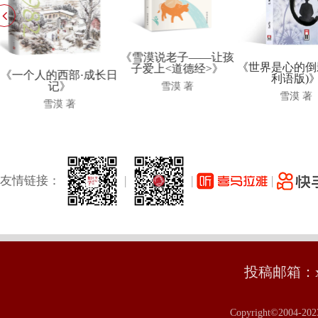
《雪漠说老子——让孩
《世界是心的倒
子爱上<道德经>》
《一个人的西部·成长日
利语版)
记》
雪漠 著
雪漠 著
雪漠 著
友情链接：
|
|
|
投稿邮箱：xm
Copyright©2004-20