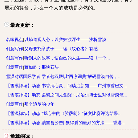
展示的舞台，那么一个人的成功是必然的。
最近更新：
名家视点
|
以熵道观人心，以救赎渡浮生——浅析雪漠...
创意写作
|
父母要托举孩子——读《纹心者》有感
创意写作
|
听别人的故事，悟自己的人生——读《一个...
创意写作
|
蒋如韵：那块石头
雪漠对话国际学者
|
学者包汉毅以“西凉词典”解码雪漠自传，...
【雪漠禅坛】动态
|
书香润心灵、阅读启新知——广州市香巴文...
【雪漠禅坛】动态
|
柔韧之间见觉醒：尼泊尔博士生对谈雪漠笔...
创意写作
|
那个追梦的少年
【雪漠禅坛】动态
|
“我心中的《娑萨朗》”征文比赛评选结果...
【雪漠禅坛】动态
|
讀書會公告| 獲得愛的最好的方法——香港...
推荐阅读：