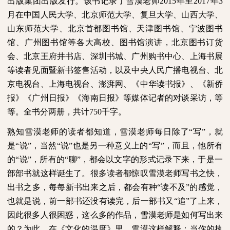
出版集团出版发行。该书记录了雪漠老师
2015
年至
2017
年
3
月在中国人民大学、北京师范大学、复旦大学、山西大学、
山东师范大学、北京首都图书馆、天津图书馆、宁波图书
馆、广州图书馆等各大高校、图书馆演讲，北京图书订货
会、北京王府井书店、深圳书城、广州购书中心、上海书展
等读者见面暨新书签售活动，以及中央人民广播电视台、北
京电视台、上海电视台、澎湃网、《中华读书报》、《新侨
报》《广州日报》《海南日报》等媒体记者的对谈采访，等
等。全书分两册，共计
750
千字。
熟知雪漠老师的读者都知道，雪漠老师每日除了“写”，就
是“说”，当然“说”也是另一种意义上的“写”，而且，他所有
的“说”，所有的“聊”，都会以文字的形式记录下来，于是一
部部书就这样诞生了。很多读者都惊叹雪漠老师写书之快，
出书之多，每每新书出来之后，都会有种“读不及”的感觉，
也就是说，前一部书还没有读完，后一部书又“追”了上来，
因此很多人很困惑，这么多的作品，雪漠老师是如何写出来
的？为此，在《文化的温度》里，雪漠这样解释：当你的执