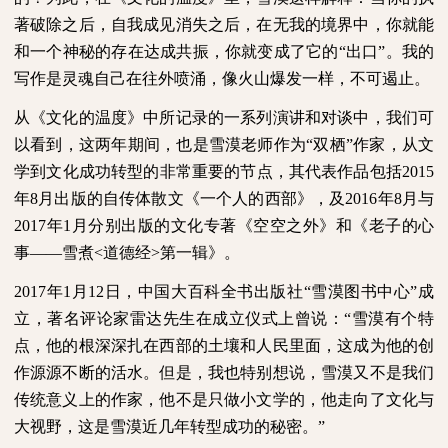
著破除之后，自我成见消失之后，在无我的境界中，你就能
和一个神秘的存在达成共振，你就变成了它的“出口”。我的
写作是灵魂自己在往外喷涌，像火山爆发一样，不可遏止。
从《文化的温度》中所记录的一系列演讲和对谈中，我们可
以看到，这两年期间，也是雪漠老师作为“双栖”作家，从文
学到文化成功转型的非常重要的节点，其代表作品包括
2015
年
8
月出版的自传体散文《一个人的西部》，及
2016
年
8
月与
2017
年
1
月分别出版的文化专著《空空之外》和《老子的心
事——雪煮
<
道德经
>
第一辑》。
2017
年
1
月
12
日，中国大百科全书出版社“雪漠图书中心”成
立，著名评论家雷达先生在成立仪式上曾说：“雪漠有个特
点，他的根深深扎在西部的土壤和人民里面，这成为他的创
作源源不断的活水。但是，我也特别想说，雪漠又不是我们
传统意义上的作家，他不是只做小文学的，他走向了文化与
大视野，这是雪漠近几年转型成功的秘密。”