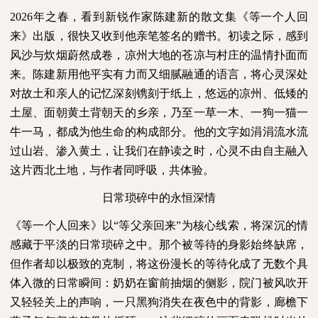
2026
年之春，看到新锐作家陈建新的散文集《等一个人回
来》出版，很快又收到他亲笔签名的赠书。初读之际，感到
风沙与炊烟蔚然成卷，凉州大地的苍凉与村庄的温情扑面而
来。陈建新用他平实有力而又细腻融通的语言，将心灵深处
对故土和亲人的记忆深刻镌刻于纸上，悠远的凉州、低矮的
土屋、面朝黄土背朝天的乡亲，乃至一草一木、一狗一猫一
牛一马，都成为他生命的构成部分。他的文字如涓涓流水流
过山岩、渗入黄土，让我们在静读之时，心灵不由自主融入
这片西北土地，与作者同呼吸，共体验。
日常琐碎中的永恒深情
《等一个人回来》以“等父亲回来”为核心线索，将深沉的情
感藏于平淡的日常琐碎之中。那个被等待的身影始终缺席，
但作者却以极致的克制，将这份漫长的等待化成了无数个具
体入微的日常瞬间：奶奶在窗前抽烟的侧影，院门被风吹开
又轻轻关上的声响，一只黑狗消失在夜色中的背影，廊檐下