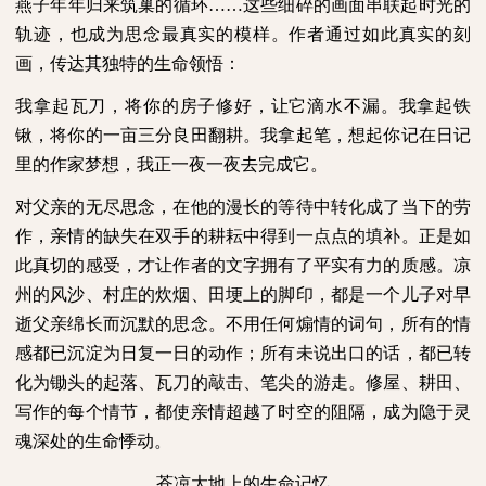
燕子年年归来筑巢的循环……这些细碎的画面串联起时光的
轨迹，也成为思念最真实的模样。作者通过如此真实的刻
画，传达其独特的生命领悟：
我拿起瓦刀，将你的房子修好，让它滴水不漏。我拿起铁
锹，将你的一亩三分良田翻耕。我拿起笔，想起你记在日记
里的作家梦想，我正一夜一夜去完成它。
对父亲的无尽思念，在他的漫长的等待中转化成了当下的劳
作，亲情的缺失在双手的耕耘中得到一点点的填补。正是如
此真切的感受，才让作者的文字拥有了平实有力的质感。凉
州的风沙、村庄的炊烟、田埂上的脚印，都是一个儿子对早
逝父亲绵长而沉默的思念。不用任何煽情的词句，所有的情
感都已沉淀为日复一日的动作；所有未说出口的话，都已转
化为锄头的起落、瓦刀的敲击、笔尖的游走。修屋、耕田、
写作的每个情节，都使亲情超越了时空的阻隔，成为隐于灵
魂深处的生命悸动。
苍凉大地上的生命记忆