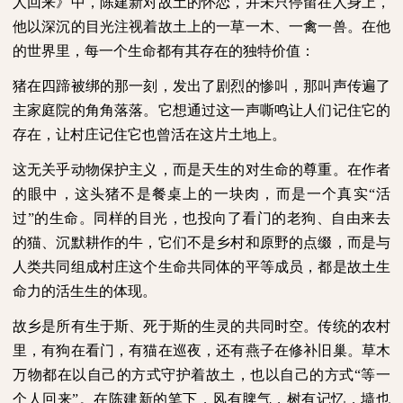
人回来》中，陈建新对故土的怀恋，并未只停留在人身上，
他以深沉的目光注视着故土上的一草一木、一禽一兽。在他
的世界里，每一个生命都有其存在的独特价值：
猪在四蹄被绑的那一刻，发出了剧烈的惨叫，那叫声传遍了
主家庭院的角角落落。它想通过这一声嘶鸣让人们记住它的
存在，让村庄记住它也曾活在这片土地上。
这无关乎动物保护主义，而是天生的对生命的尊重。在作者
的眼中，这头猪不是餐桌上的一块肉，而是一个真实“活
过”的生命。同样的目光，也投向了看门的老狗、自由来去
的猫、沉默耕作的牛，它们不是乡村和原野的点缀，而是与
人类共同组成村庄这个生命共同体的平等成员，都是故土生
命力的活生生的体现。
故乡是所有生于斯、死于斯的生灵的共同时空。传统的农村
里，有狗在看门，有猫在巡夜，还有燕子在修补旧巢。草木
万物都在以自己的方式守护着故土，也以自己的方式“等一
个人回来”。在陈建新的笔下，风有脾气，树有记忆，墙也