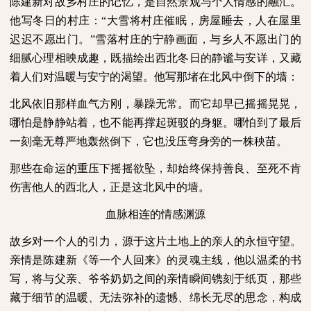
陈建新对故乡村庄的记忆，是自然景观与个人情感的融汇。
他写冬日的村庄：“大雪将村庄催眠，房屋睡去，人在屋里
迟迟不愿出门。”雪落村庄的宁静画面，与乡人不愿出门的
细腻心理相映成趣，既描绘出西北冬日的静谧与安详，又藏
着人们对温暖与安宁的渴望。他写那堵在北风中倒下的墙：
北风依旧那样血气方刚，暴躁无常。而它却早已摇摇晃晃，
哪怕是静静站着，也不能再撑起斑驳的身躯。哪怕到了最后
一刻毫无尊严地轰然倒下，它也没压弯身旁的一株秧苗。
那些在命运的重压下摇摇欲坠，却始终保持善良、至死不肯
伤害他人的西北人，正是这北风中的墙。
血脉相连的情感渊源
故乡对一个人的引力，源于这片土地上的亲人的永恒守望。
亲情是陈建新《等一个人回来》的灵魂主线，他以温柔的书
写，将与父亲、爷爷奶奶之间的亲情瞬间镌刻于纸页，那些
藏于细节的温暖、无法弥补的遗憾、绵长无尽的思念，构成