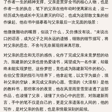
了作者一生的精神支撑。父亲是贯穿全书的核心人物，也是
作者一生的执念，笔下的父亲在他年幼时便离家出走，这一
经历成为他成长中无法磨灭的印记，也成为这部散文集的创
作缘起。他在书中描摹着与父亲最后一次见面的场景：
他微微颤动的嘴唇，似说了什么，又仿佛没有说。”未说出
口的话语，成为父子之间永远的遗憾，细致的细节描写，将
对父亲的思念、不舍与无奈展现得淋漓尽致。
对父亲的思念和无尽的感伤，化作了完成父亲未竟梦想的动
力。陈建新的父亲也曾热爱读书，渴望成为一名作家，却最
终未能实现梦想。这份梦想，竟也成为陈建新写作的初心。
在伯父雪漠的指引与培养下，他拿起笔，以文字为媒介，填
补父亲的空缺，来完成父亲的心愿。雪漠的《大漠祭》是他
的教科书，那些寒冷的夜里，他在风里雨里雪里读透了这部
作品，也读懂了父亲，读懂了大伯心中的悲苦。对陈建新而
言，手中的笔不仅是自己的，更是父亲遗落在人间的，他的
写作，是对父亲的告慰，也是亲情最深刻的延续。