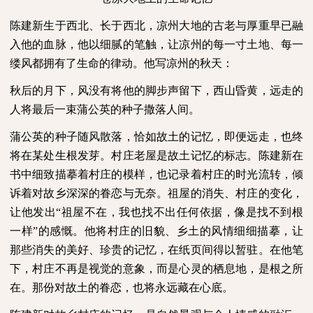
陈建新生于西北、长于西北，凉州大地的古老与厚重早已融
入他的血脉，他以细腻的笔触，让凉州的每一寸土地、每一
缕风都拥有了生命的律动。他写凉州的秋天：
秋后的月下，风没有将他的脚步声留下，西山昏黄，远走的
人将最后一束蒲公英的种子撒落人间。
蒲公英的种子随风散落，恰如故土的记忆，即便远走，也终
将在某处生根发芽。村庄老屋是故土记忆的标志。陈建新在
书中细致描摹着村庄的模样，也记录着村庄的时光流转，倾
诉着对故乡深深的眷恋与无奈。祖屋的消失、村庄的变化，
让他发出“祖屋不在，我也找不出任何依据，像是找不到根
一样”的感慨。他将村庄的旧貌、乡土的风情细细描摹，让
那些消失的美好、珍贵的记忆，在纸页间得以暂驻。在他笔
下，村庄不再是视觉的意象，而是心灵的栖息地，是根之所
在。那份对故土的眷恋，也将永远藏在心底。