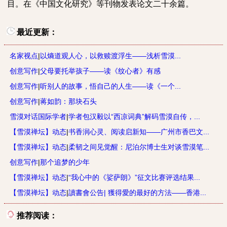
目。在《中国文化研究》等刊物发表论文二十余篇。
最近更新：
名家视点
|
以熵道观人心，以救赎渡浮生——浅析雪漠...
创意写作
|
父母要托举孩子——读《纹心者》有感
创意写作
|
听别人的故事，悟自己的人生——读《一个...
创意写作
|
蒋如韵：那块石头
雪漠对话国际学者
|
学者包汉毅以“西凉词典”解码雪漠自传，...
【雪漠禅坛】动态
|
书香润心灵、阅读启新知——广州市香巴文...
【雪漠禅坛】动态
|
柔韧之间见觉醒：尼泊尔博士生对谈雪漠笔...
创意写作
|
那个追梦的少年
【雪漠禅坛】动态
|
“我心中的《娑萨朗》”征文比赛评选结果...
【雪漠禅坛】动态
|
讀書會公告| 獲得愛的最好的方法——香港...
推荐阅读：