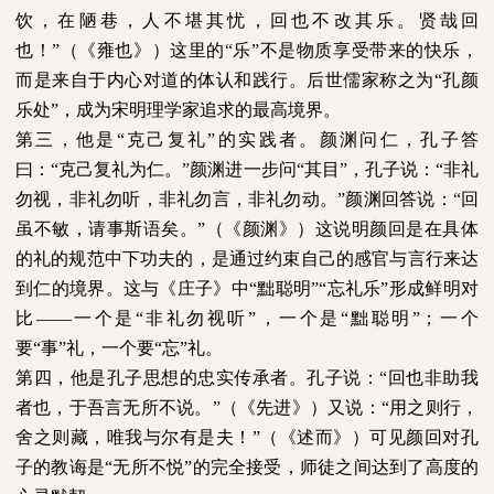
饮，在陋巷，人不堪其忧，回也不改其乐。贤哉回
也！”（《雍也》）这里的“乐”不是物质享受带来的快乐，
而是来自于内心对道的体认和践行。后世儒家称之为“孔颜
乐处”，成为宋明理学家追求的最高境界。
第三，他是“克己复礼”的实践者。颜渊问仁，孔子答
曰：“克己复礼为仁。”颜渊进一步问“其目”，孔子说：“非礼
勿视，非礼勿听，非礼勿言，非礼勿动。”颜渊回答说：“回
虽不敏，请事斯语矣。”（《颜渊》）这说明颜回是在具体
的礼的规范中下功夫的，是通过约束自己的感官与言行来达
到仁的境界。这与《庄子》中“黜聪明”“忘礼乐”形成鲜明对
比——一个是“非礼勿视听”，一个是“黜聪明”；一个
要“事”礼，一个要“忘”礼。
第四，他是孔子思想的忠实传承者。孔子说：“回也非助我
者也，于吾言无所不说。”（《先进》）又说：“用之则行，
舍之则藏，唯我与尔有是夫！”（《述而》）可见颜回对孔
子的教诲是“无所不悦”的完全接受，师徒之间达到了高度的