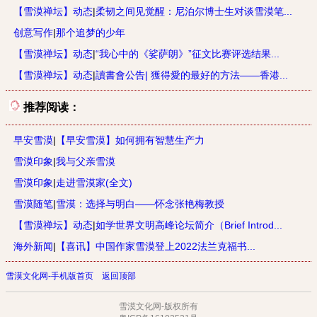
【雪漠禅坛】动态
|
柔韧之间见觉醒：尼泊尔博士生对谈雪漠笔...
创意写作
|
那个追梦的少年
【雪漠禅坛】动态
|
“我心中的《娑萨朗》”征文比赛评选结果...
【雪漠禅坛】动态
|
讀書會公告| 獲得愛的最好的方法——香港...
推荐阅读：
早安雪漠
|
【早安雪漠】如何拥有智慧生产力
雪漠印象
|
我与父亲雪漠
雪漠印象
|
走进雪漠家(全文)
雪漠随笔
|
雪漠：选择与明白——怀念张艳梅教授
【雪漠禅坛】动态
|
如学世界文明高峰论坛简介（Brief Introd...
海外新闻
|
【喜讯】中国作家雪漠登上2022法兰克福书...
雪漠文化网-手机版首页
返回顶部
雪漠文化网-版权所有