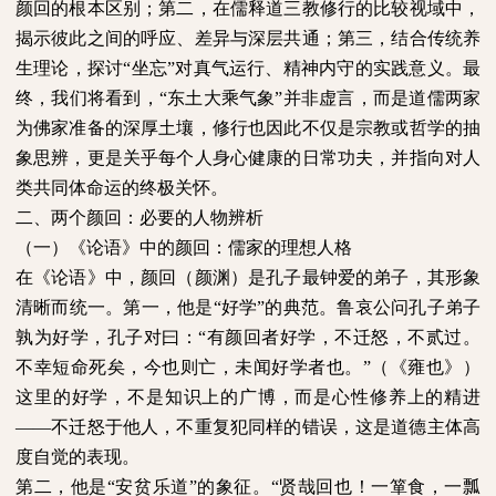
颜回的根本区别；第二，在儒释道三教修行的比较视域中，
揭示彼此之间的呼应、差异与深层共通；第三，结合传统养
生理论，探讨“坐忘”对真气运行、精神内守的实践意义。最
终，我们将看到，“东土大乘气象”并非虚言，而是道儒两家
为佛家准备的深厚土壤，修行也因此不仅是宗教或哲学的抽
象思辨，更是关乎每个人身心健康的日常功夫，并指向对人
类共同体命运的终极关怀。
二、两个颜回：必要的人物辨析
（一）《论语》中的颜回：儒家的理想人格
在《论语》中，颜回（颜渊）是孔子最钟爱的弟子，其形象
清晰而统一。第一，他是“好学”的典范。鲁哀公问孔子弟子
孰为好学，孔子对曰：“有颜回者好学，不迁怒，不贰过。
不幸短命死矣，今也则亡，未闻好学者也。”（《雍也》）
这里的好学，不是知识上的广博，而是心性修养上的精进
——不迁怒于他人，不重复犯同样的错误，这是道德主体高
度自觉的表现。
第二，他是“安贫乐道”的象征。“贤哉回也！一箪食，一瓢