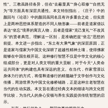
性”。三教虽路径各异，但在“去蔽显真”“身心双修”“自然无
为”等方面具有深层共通性。本文特别指出，《庄子》中的
颜回与《论语》中的颜回虽同名且有许多重合之处，但实质
上是两种思想体系塑造的不同人物形象——前者是道家借以
表达“坐忘”境界的寓言人物，后者是儒家“克己复礼”“不改其
乐”的贤者典范。理解这一区别，是准确把捉“坐忘”思想的
前提。本文进一步指出，“东土有大乘气象”的深层原因，正
是道家与儒家为中国文化深耕了超越性精神土壤，使得佛家
能够在中国生根开花。这种修行智慧不仅是中华文化的核心
组成部分，更是对人类文明的重大贡献，对于今天“人类命
运共同体”的构建也具有深远的意义。在当代，作家雪漠以
身体力行的方式，将儒释道修行的精髓融于文学创作与文化
传播，周游世界为中国文化修桥铺路，正是这种古老智慧在
当代的生动实践。本文旨在通过经典文本的细读与跨文化哲
学比较，为当代人的身心安顿与养生实践提供传统智慧的启
示。