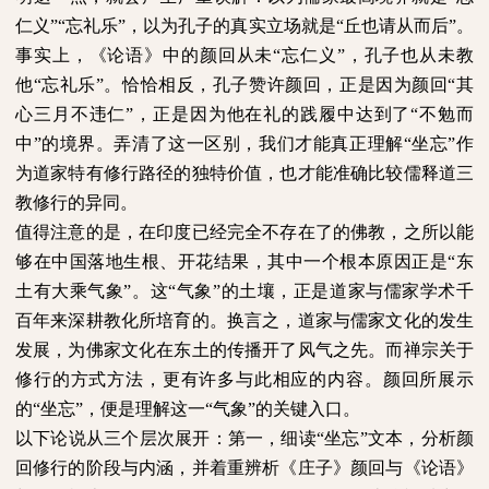
仁义”“忘礼乐”，以为孔子的真实立场就是“丘也请从而后”。
事实上，《论语》中的颜回从未“忘仁义”，孔子也从未教
他“忘礼乐”。恰恰相反，孔子赞许颜回，正是因为颜回“其
心三月不违仁”，正是因为他在礼的践履中达到了“不勉而
中”的境界。弄清了这一区别，我们才能真正理解“坐忘”作
为道家特有修行路径的独特价值，也才能准确比较儒释道三
教修行的异同。
值得注意的是，在印度已经完全不存在了的佛教，之所以能
够在中国落地生根、开花结果，其中一个根本原因正是“东
土有大乘气象”。这“气象”的土壤，正是道家与儒家学术千
百年来深耕教化所培育的。换言之，道家与儒家文化的发生
发展，为佛家文化在东土的传播开了风气之先。而禅宗关于
修行的方式方法，更有许多与此相应的内容。颜回所展示
的“坐忘”，便是理解这一“气象”的关键入口。
以下论说从三个层次展开：第一，细读“坐忘”文本，分析颜
回修行的阶段与内涵，并着重辨析《庄子》颜回与《论语》