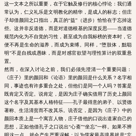
这一文本之所以重要，在于它触及修行的核心悖论：我们通
常认为，仁义礼乐是文明教化的精华，是成人的标志；但庄
子却借颜回之口指出，真正的“益”（进步）恰恰在于忘掉这
些。这并非反道德，而是对道德根基的深度反思——当道德
规范内化为不自觉的习性，甚至成为自我标榜的资本时，它
便不再是生命的滋养，而成为束缚。同样，“堕肢体，黜聪
明”不是自残或愚昧，而是对感官欲望与理性算计的双重悬
置。
然而，在深入讨论之前，我们必须先澄清一个重要问题：
《庄子》里的颜回和《论语》里的颜回是什么关系？名字相
同，事迹也有许多重合之处，但他们是同一个人吗？答案是
既肯定又否定。说肯定，是因为庄子确实借用了历史上颜回
这个名字及其基本人格特征——孔子最得意的弟子、以贤德
著称、生活清贫而不改其乐。说否定，是因为《庄子》中的
颜回本质上是一个寓言人物，庄子借他的口说出道家自己的
思想，正如他借孔子之口说出“心斋”“坐忘”一样。如果不辨
明这一点，就会产生严重误解：以为儒家最高境界就是“忘