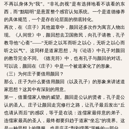
不再以身体为“我”。“非礼勿视”是有选择地看不该看的东
西，而“黜聪明”是悬置整个感官认知系统。一个是道德修养
的具体规范，一个是存在论层面的彻底转化。
再次，在《庄子》其他篇章中，颜回还多次作为寓言人物出
现。《人间世》中，颜回想去卫国救民，向孔子请教，孔子
教导他“心斋”——“无听之以耳而听之以心，无听之以心而
听之以气”。这同样是道家思想，与《论语》中孔子对颜回
的教导完全不同。《德充符》中，也有孔子与颜回的对话。
可以说，颜回在《庄子》中是一个被道家化了的形象。
（三）为何庄子要借用颜回？
那么，庄子为什么要借用颜回（以及孔子）的形象来讲述道
家思想？这其中有深刻的用意。
第一，借重儒家人物的威望。颜回是公认的贤者，孔子是公
认的圣人。庄子让颜回走完修行之路，让孔子最后发出“丘
也请从而后”的感叹，等于是在说：连儒家最得意的弟子、
连儒家最高的圣人，最终都要归趋于道家“坐忘”的境界。这
是一种思想上的降服，也是庄子“剽剥儒墨”策略的一部分。