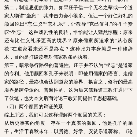
第二，制造思想的张力。如果庄子借一个无名之辈或一个道
家人物讲“坐忘”，其冲击力会小很多。但让一个好仁好礼的
颜回说出“忘仁义”“忘礼乐”，让教导“克己复礼”的孔子赞
叹“坐忘”，这种戏剧性的反转，恰恰能让人猛然惊醒：原来
还有比仁义礼乐更高的境界？原来儒家所追求的“从心所
欲”在道家看来还不是终点？这种张力本身就是一种修辞
术，目的是打破读者对儒家教条的执着。
第三，暗示修行路径的普遍性。庄子并不认为“坐忘”是道家
的专利。他用颜回和孔子来说明：即使用儒家的语言、走儒
家的路径，最终也会达到道家的境界。换言之，修行的最高
境界是跨学派的、普遍性的。这为后来儒释道三教汇通埋下
了伏笔，也为本文后面讨论三教异同提供了思想基础。
（四）两个颜回的辩证关系
综上所述，我们可以这样理解两个颜回的关系：
从历史事实的角度，存在一个真实的颜回，他是孔子的弟
子，生活于春秋末年，以贤德、好学、安贫乐道著称。《论