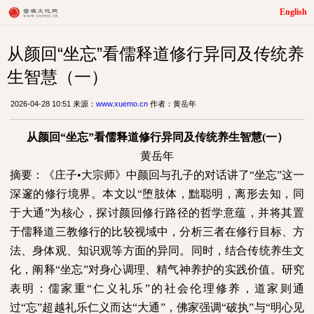
English
从颜回“坐忘”看儒释道修行异同及传统养
生智慧（一）
2026-04-28 10:51 来源：
www.xuemo.cn
作者：黄岳年
从颜回“坐忘”看儒释道修行异同及传统养生智慧(一）
黄岳年
摘要：《庄子•大宗师》中颜回与孔子的对话讲了“坐忘”这一
深邃的修行境界。本文以“堕肢体，黜聪明，离形去知，同
于大通”为核心，探讨颜回修行路径的哲学意蕴，并将其置
于儒释道三教修行的比较视域中，分析三者在修行目标、方
法、身体观、知识观等方面的异同。同时，结合传统养生文
化，阐释“坐忘”对身心调理、精气神养护的实践价值。研究
表明：儒家重“仁义礼乐”的社会伦理修养，道家则通
过“忘”超越礼乐仁义而达“大通”，佛家强调“破执”与“明心见