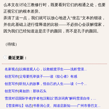
么本文在讨论三教修行时，既要看到它们的相通之处，也要
正视它们的根本差异。
弄清了这一点，我们就可以放心地进入“坐忘”文本的细读，
并在此基础上进行儒释道的比较——不必担心会误解儒家，
因为我们已经知道这是庄子的颜回，而不是孔子的颜回。
（待续）
最近更新：
名家视点
|
以熵道观人心，以救赎渡浮生——浅析雪漠...
创意写作
|
父母要托举孩子——读《纹心者》有感
创意写作
|
听别人的故事，悟自己的人生——读《一个...
创意写作
|
蒋如韵：那块石头
雪漠对话国际学者
|
学者包汉毅以“西凉词典”解码雪漠自传，...
【雪漠禅坛】动态
|
书香润心灵、阅读启新知——广州市香巴文...