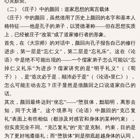
心灵默契。
（二）《庄子》中的颜回：道家思想的寓言载体
《庄子》中的颜回，虽然借用了历史上颜回的名字和基本人
格特征——他是孔子的弟子，以贤德著称——但在思想实质
上，已经被庄子“改装”成了道家修行者的形象。
首先，在《大宗师》的对话中，颜回向孔子报告自己的修行
进步，第一层是“忘仁义”，第二层是“忘礼乐”。这在《论
语》中是绝不可能出现的——一个儒家弟子怎么可能以“忘
掉仁义礼乐”为进步？儒家讲究的是“明乎礼义”（《荀
子》），是“造次必于是，颠沛必于是”（《论语•里仁》），
怎么可能主动去忘？庄子显然是借颜回之口说道家自己的
话。
其次，颜回最终达到“坐忘”——“堕肢体，黜聪明，离形去
知，同于大通”。这个境界与《论语》中颜回的“克己复
礼”表面上有些相似（都涉及对感官和身体的某种约束），
但实质完全不同。“克己复礼”的“克”是克制、约束，目的是
为了更好地遵循礼；而“堕肢体”则是彻底超越身体的认同，