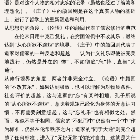
语》是对这个人物的相对忠实的记录（虽然也经过了编纂和
理想化）。《庄子》中的颜回则是在这个真实人物的基础
上，进行了哲学上的重新塑造和利用。
从思想史的角度，《论语》中的颜回代表了儒家修行的典范
——在伦常日用中克己复礼，在穷困潦倒中不改其乐，最终
达到“从心所欲不逾矩”的境界。《庄子》中的颜回则代表了
道家对儒家的一种反思和超越——认为仁义礼乐即使被完美
地践行，仍然是外在的“饰”，不如彻底“忘”掉，直契“大
通”。
从修行境界的角度，两者并非完全对立。《论语》中颜回
的“不改其乐”，如果达到极致，也可以理解为对物质条件、
社会评价的超越，这与道家的“忘”有某种相通。孔子所说
的“从心所欲不逾矩”，意味着规矩已经化为身体的无意识习
惯，不再需要刻意想起，这与“忘礼乐”也有相似之处。然
而，相似不等于相同。儒家的“不勉而中”仍然有一个“中”作
为标准，仍然在伦常秩序之内；道家的“同于大通”则完全超
越了任何标准，进入了“无好无常”的绝对自由。这就是为什