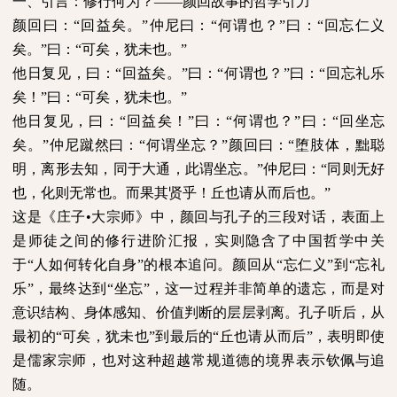
一、引言：修行何为？——颜回故事的哲学引力
颜回曰：“回益矣。”仲尼曰：“何谓也？”曰：“回忘仁义
矣。”曰：“可矣，犹未也。”
他日复见，曰：“回益矣。”曰：“何谓也？”曰：“回忘礼乐
矣！”曰：“可矣，犹未也。”
他日复见，曰：“回益矣！”曰：“何谓也？”曰：“回坐忘
矣。”仲尼蹴然曰：“何谓坐忘？”颜回曰：“堕肢体，黜聪
明，离形去知，同于大通，此谓坐忘。”仲尼曰：“同则无好
也，化则无常也。而果其贤乎！丘也请从而后也。”
这是《庄子•大宗师》中，颜回与孔子的三段对话，表面上
是师徒之间的修行进阶汇报，实则隐含了中国哲学中关
于“人如何转化自身”的根本追问。颜回从“忘仁义”到“忘礼
乐”，最终达到“坐忘”，这一过程并非简单的遗忘，而是对
意识结构、身体感知、价值判断的层层剥离。孔子听后，从
最初的“可矣，犹未也”到最后的“丘也请从而后”，表明即使
是儒家宗师，也对这种超越常规道德的境界表示钦佩与追
随。