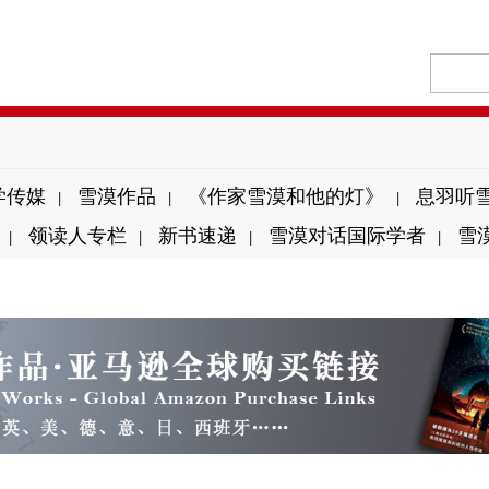
学传媒
雪漠作品
《作家雪漠和他的灯》
息羽听
|
|
|
领读人专栏
新书速递
雪漠对话国际学者
雪
|
|
|
|