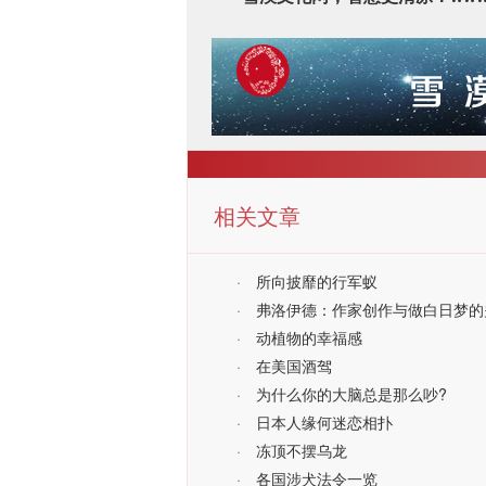
相关文章
·
所向披靡的行军蚁
·
弗洛伊德：作家创作与做白日梦的
·
动植物的幸福感
·
在美国酒驾
·
为什么你的大脑总是那么吵?
·
日本人缘何迷恋相扑
·
冻顶不摆乌龙
·
各国涉犬法令一览