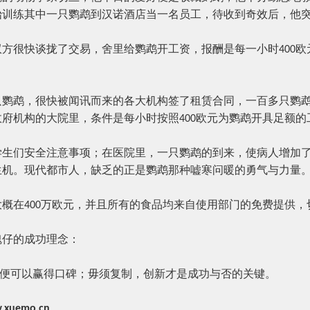
始训练其中一只鹦鹉到汉诺酒店当一名员工，待收到奇效后，他
很快谈拢了交易，舍里给鹦鹉开工资，报酬是每一小时
欧
400
鹉，很快被闻讯而来的各大机构签了租赁合同，一百多只鹦鹉
政府机构的大院里，条件是每小时按照
欧元为鹦鹉开具足额的
400
们安全注意事项；在医院里，一只鹦鹉的到来，使病人增加了
生机。现代都市人，缺乏的正是鹦鹉那种嘘寒问暖的勇气与力量
概在
万欧元，并且所有的食品均来自使用部门的免费提供，
400
仔的成功理念：
便可以赢得口碑；毋须复制，创新才是成功与否的关键。
.xuemo.cn