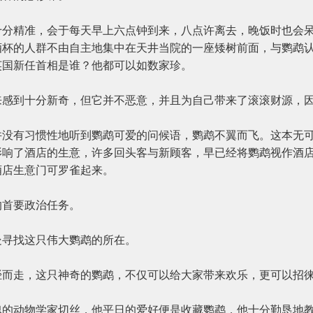
精准，会于每天早上六点钟到来，八点许离去，晚饭时也会呆
酒杯的人群不由自主地集中在天井当院的一座矮树前面，与鹦鹉
英国新任首相是谁？他都可以如数家珍。
到十分新奇，但它并不恶意，并且为自己带来了滚滚财源，因
有习惯性地听到鹦鹉可爱的问候语，鹦鹉不翼而飞。这本无可
影响了酒店的生意，许多回头客与新顾客，早已经将鹦鹉视作酒
酒店生意门可罗雀起来。
首要政治任务。
寻找这只伟大鹦鹉的所在。
走，这只神奇的鹦鹉，不仅可以给大家带来欢乐，更可以招徕
动物学家切丝，他平日的爱好便是收藏鹦鹉，他十分勤恳地教