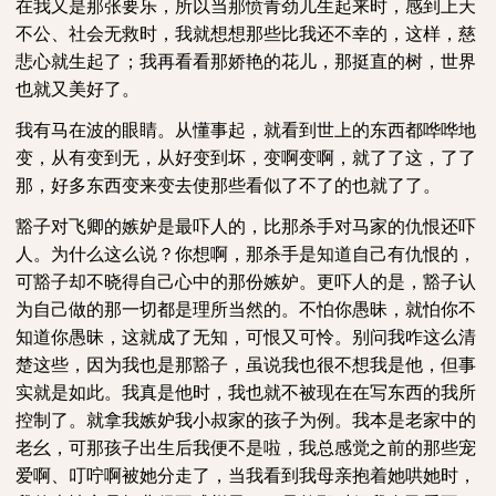
在我又是那张要乐，所以当那愤青劲儿生起来时，感到上天
不公、社会无救时，我就想想那些比我还不幸的，这样，慈
悲心就生起了；我再看看那娇艳的花儿，那挺直的树，世界
也就又美好了。
我有马在波的眼睛。从懂事起，就看到世上的东西都哗哗地
变，从有变到无，从好变到坏，变啊变啊，就了了这，了了
那，好多东西变来变去使那些看似了不了的也就了了。
豁子对飞卿的嫉妒是最吓人的，比那杀手对马家的仇恨还吓
人。为什么这么说？你想啊，那杀手是知道自己有仇恨的，
可豁子却不晓得自己心中的那份嫉妒。更吓人的是，豁子认
为自己做的那一切都是理所当然的。不怕你愚昧，就怕你不
知道你愚昧，这就成了无知，可恨又可怜。别问我咋这么清
楚这些，因为我也是那豁子，虽说我也很不想我是他，但事
实就是如此。我真是他时，我也就不被现在在写东西的我所
控制了。就拿我嫉妒我小叔家的孩子为例。我本是老家中的
老幺，可那孩子出生后我便不是啦，我总感觉之前的那些宠
爱啊、叮咛啊被她分走了，当我看到我母亲抱着她哄她时，