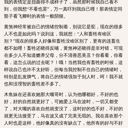
我的表情定是扭曲得不成样子了，虽然那时候我自己看不
到，但我想“不看也罢”，万一真吓到我自己哩！那表情定同
豁子看飞卿时的表情一般阴狠。
黄煞神经常被自己的情绪控制着，别说它是驼，现在的很多
人不也是如此吗？说到这，我就想：“人和畜牲有啥区
别？”现在的很多人好像和畜牲没啥区别了，更有的连畜生
都不如哩！畜牲还晓得反哺，黄煞神还晓得是非对错，可现
在多少人不知道赡养父母，分不清善恶美丑？你看看，你看
看，这怎么说的过去呢？！哦！当然我也有畜牲的时候，这
样说自己也许不太好听，但每当我控制不住自己的情绪时，
特别是乱发脾气，将自己的情绪强加于别人时，呵！我不就
也和没理智的畜牲差不多了。
木鱼妹在还喜欢她那大嘴哥时，认为他哪都好，不好的也
好，好的自然就更好了，可她爱上马在波时，一切又都变
了，对大嘴的喜欢自然就变没了，这时好的也不好，不好的
就更无法接受了，马在波又成了完美无瑕的。我在喜欢那个
人时也是这样，他好像真的没有缺点了，他所有的好与不好