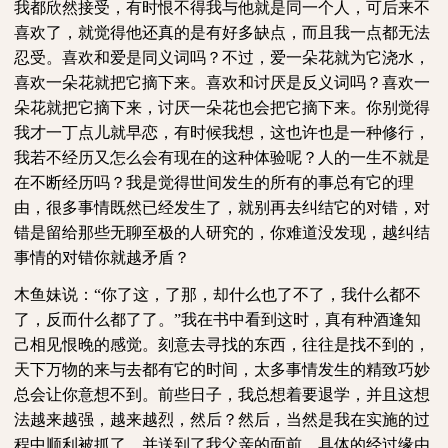
我都欣然接受，有时恨不得我与他就是同一个人，可后来不
喜欢了，就觉得他还真的是有好多缺点，而且我一点都无法
忍受。喜欢和爱是同义词吗？不过，爱一朵花就为它浇水，
喜欢一朵花就把它摘下来。喜欢和讨厌是反义词吗？喜欢一
朵花就把它摘下来，讨厌一朵花也会把它摘下来。你别觉得
我才一丁点儿就早恋，有时候我想，这也许也是一种修行，
我若不经历又怎么会有现在的这种体验呢？人的一生不就是
在不断经历吗？我是觉得世间发生的所有的事总有它的理
由，很多事情既然已经发生了，就别再去纠结它的对错，对
错是留给那些无聊至极的人研究的，你难道没发现，越纠结
事情的对错你就越矛盾？
木鱼妹说：“你了这，了那，却什么也了不了，我什么都不
了，反而什么都了了。”我在书中看到这时，真有种酒逢知
己相见恨晚的感觉。刻意去寻找的东西，往往是找不到的，
天下万物的来与去都有它的时间，太多事情发生的精致巧妙
总会让你意想不到。前些日子，我总想着要退学，并且这想
法越来越强，越来越烈，然后？然后，当然是我在实施的过
程中顺利被抓了，并送到了我父亲的面前。具体的经过缘由