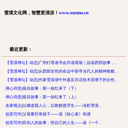
雪漠文化网，智慧更清凉！
www.xuemo.cn
最近更新：
【雪漠禅坛】动态
|
广州灯塔读书会共读现场｜品读西部故事，...
【雪漠禅坛】动态
|
从西部女性的命运中探寻当代人的精神救赎...
【雪漠禅坛】动态
|
作家雪漠偕中外嘉宾共话技术浪潮下的女性...
禅心诗意
|
薤谷故事：那一抹红来了（下）
禅心诗意
|
薤谷故事：那一抹红来了（上）
名家视点
|
以熵道观人心，以救赎渡浮生——浅析雪漠...
创意写作
|
父母要托举孩子——读《纹心者》有感
创意写作
|
听别人的故事，悟自己的人生——读《一个...