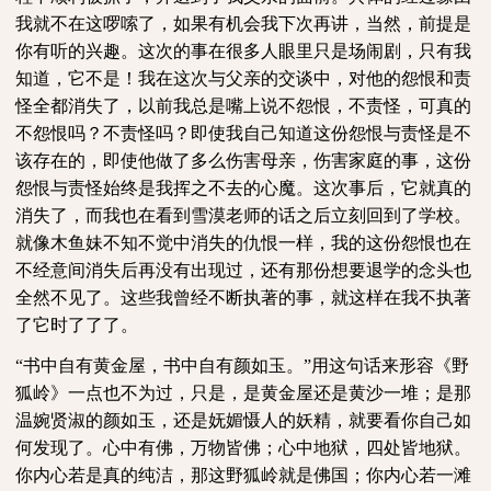
我就不在这啰嗦了，如果有机会我下次再讲，当然，前提是
你有听的兴趣。这次的事在很多人眼里只是场闹剧，只有我
知道，它不是！我在这次与父亲的交谈中，对他的怨恨和责
怪全都消失了，以前我总是嘴上说不怨恨，不责怪，可真的
不怨恨吗？不责怪吗？即使我自己知道这份怨恨与责怪是不
该存在的，即使他做了多么伤害母亲，伤害家庭的事，这份
怨恨与责怪始终是我挥之不去的心魔。这次事后，它就真的
消失了，而我也在看到雪漠老师的话之后立刻回到了学校。
就像木鱼妹不知不觉中消失的仇恨一样，我的这份怨恨也在
不经意间消失后再没有出现过，还有那份想要退学的念头也
全然不见了。这些我曾经不断执著的事，就这样在我不执著
了它时了了了。
“书中自有黄金屋，书中自有颜如玉。”用这句话来形容《野
狐岭》一点也不为过，只是，是黄金屋还是黄沙一堆；是那
温婉贤淑的颜如玉，还是妩媚慑人的妖精，就要看你自己如
何发现了。心中有佛，万物皆佛；心中地狱，四处皆地狱。
你内心若是真的纯洁，那这野狐岭就是佛国；你内心若一滩