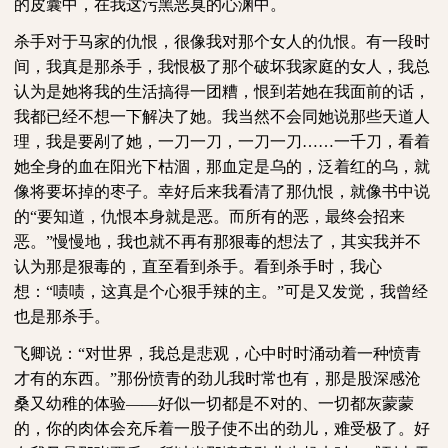
的皮囊中，在我这污黑恶臭的心渊中。
杀手对于马家的仇恨，很像我对那个女人的仇恨。有一段时
间，我真是那杀手，我恨极了那个破坏我家庭的女人，我总
认为是她将我的生活搞得一团糟，恨到若她在我面前的话，
我都已经不想一下解决了她。我当然不会同她说那些天道人
理，我是要剐了她，一刀一刀，一刀一刀……一千刀，看着
她全身的血在阳光下枯涸，那血定是乌的，泛着红的乌，就
像将要坏掉的枣子。幸好后来我看清了那仇恨，就像书中说
的“要知道，仇恨本身就是恶。而所有的恶，最终会招来
恶。”慢慢地，我也就不再有那狠毒的想法了，其实我并不
认为那是狠毒的，直至看到杀手。看到杀手时，我心
想：“啧啧，这真是个心狠手辣的主。”可是又发觉，我曾经
也是那杀手。
飞卿说：“对世界，我总是悲观，心中时时涌动着一种愤青
才有的东西。”那份愤青的劲儿我时常也有，那是股深感沧
桑又幼稚的体验——好似一切都是不对的、一切都灰蒙蒙
的，你的肉体会充斥着一股子使不出的劲儿，难受极了。好