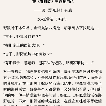
在《野狐岭》里遇见自己
——读《野狐岭》有感
文
/
崔雪洁（
16
岁）
野狐岭下木鱼谷，金银九缸八涝池，胡家磨坊下找钥匙……
“古千，野狐岭何在？”
“在那东土的西部大漠。”
“古千，那野狐岭中有何物？”
“有那狐子，那老狼，那驼队的记忆，那胡家磨坊……”
对于野狐岭，我总感觉似曾相识的，每个灵魂自述时都使我
有身临其境的体验，不是说身临其境地听他们讲述，而是身
临其境地存在于那关于驼队的点滴记忆中。很像雪漠老师当
时的那种感觉：好像每个人都是我，又好像都不是，他们所
说的每一件事情我都好似参与过，好似……好似我就活在那
野狐岭。不对，那野狐岭就在我这，在我这牵挂着不尽欲望