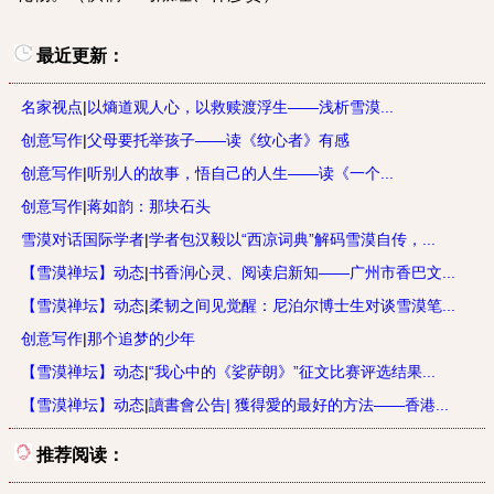
最近更新：
名家视点
|
以熵道观人心，以救赎渡浮生——浅析雪漠...
创意写作
|
父母要托举孩子——读《纹心者》有感
创意写作
|
听别人的故事，悟自己的人生——读《一个...
创意写作
|
蒋如韵：那块石头
雪漠对话国际学者
|
学者包汉毅以“西凉词典”解码雪漠自传，...
【雪漠禅坛】动态
|
书香润心灵、阅读启新知——广州市香巴文...
【雪漠禅坛】动态
|
柔韧之间见觉醒：尼泊尔博士生对谈雪漠笔...
创意写作
|
那个追梦的少年
【雪漠禅坛】动态
|
“我心中的《娑萨朗》”征文比赛评选结果...
【雪漠禅坛】动态
|
讀書會公告| 獲得愛的最好的方法——香港...
推荐阅读：