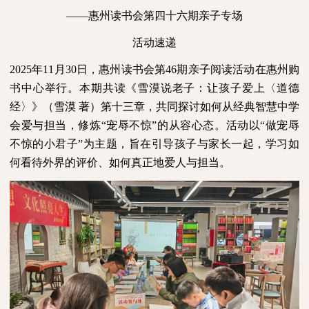
——惠州读书会第四十六期亲子专场
活动速递
2025
年
11
月
30
日，惠州读书会第
46
期亲子阅读活动在惠州购
书中心举行。本期共读《雪漠说老子：让孩子爱上〈道德
经〉》（雪漠
著）第十三章，共同探讨如何从经典智慧中学
会爱与担当，修炼“宠辱不惊”的从容心态。活动以“做宠辱
不惊的小君子”为主题，旨在引导孩子与家长一起，学习如
何看待外界的评价、如何真正地爱人与担当。