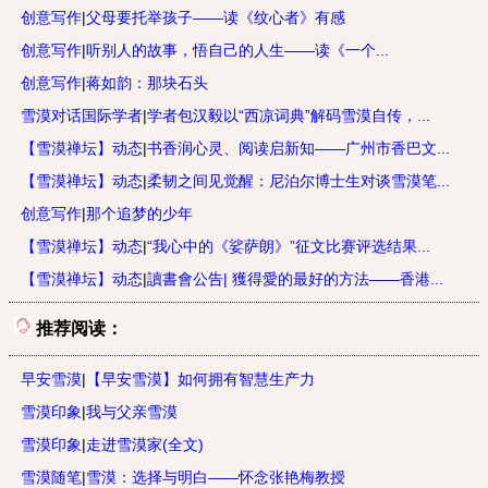
创意写作
|
父母要托举孩子——读《纹心者》有感
创意写作
|
听别人的故事，悟自己的人生——读《一个...
创意写作
|
蒋如韵：那块石头
雪漠对话国际学者
|
学者包汉毅以“西凉词典”解码雪漠自传，...
【雪漠禅坛】动态
|
书香润心灵、阅读启新知——广州市香巴文...
【雪漠禅坛】动态
|
柔韧之间见觉醒：尼泊尔博士生对谈雪漠笔...
创意写作
|
那个追梦的少年
【雪漠禅坛】动态
|
“我心中的《娑萨朗》”征文比赛评选结果...
【雪漠禅坛】动态
|
讀書會公告| 獲得愛的最好的方法——香港...
推荐阅读：
早安雪漠
|
【早安雪漠】如何拥有智慧生产力
雪漠印象
|
我与父亲雪漠
雪漠印象
|
走进雪漠家(全文)
雪漠随笔
|
雪漠：选择与明白——怀念张艳梅教授