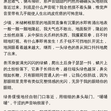
屏息敛气，侧耳倾听。那声音隐隐约约然而确确实实地朝我
靠近过来。到底是什么声音呢？我全然摸不着头脑，惟觉声
音里带有几乎能使人生出鸡皮疙瘩的可怖意味。
少顷，米槠树根那里的地面简直像有沉重的水即将涌出地表
一般一颤一颤地隆起。我大气也不敢出。地面裂开，隆起的
土纷然崩落，从中探出尖爪样的东西。我攥紧双拳，目不转
睛地盯视。有什么事即将发生！爪子锐不可挡地扒开泥土，
地洞眼看着越来越大。继而，一头绿色的兽从洞口抖抖地爬
了出来。
兽浑身披满光闪闪的绿鳞，爬出土后身子瑟瑟一抖，鳞片上
的土纷纷落下。它鼻子长得出奇，越往端头绿色越深，鼻尖
细如长鞭。只有眼睛同普通人的一样，让我心惊胆战，因为
那眼睛里竟带有类似完整情感的光闪，无异于我的眼睛你的
眼睛。
绿兽缓慢地径自朝门口靠近，用细细的鼻头敲门。
“嗵嗵
嗵”，干涩的声音响彻屋子。