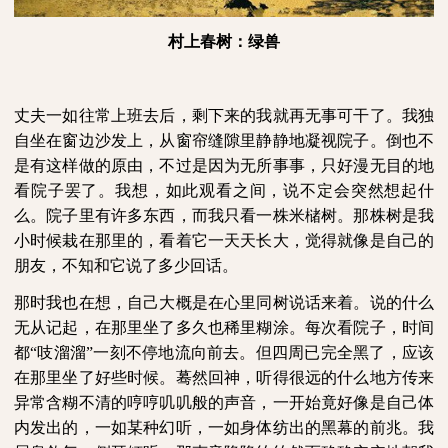
村上春树：绿兽
丈夫一如往常上班去后，剩下来的我就再无事可干了。我独
自坐在窗边沙发上，从窗帘缝隙里静静地凝视院子。倒也不
是有这样做的原由，不过是因为无所事事，只好漫无目的地
看院子罢了。我想，如此观看之间，说不定会突然想起什
么。院子里有许多东西，而我只看一株米槠树。那株树是我
小时候栽在那里的，看着它一天天长大，觉得就像是自己的
朋友，不知和它说了多少回话。
那时我也在想，自己大概是在心里同树说话来着。说的什么
无从记起，在那里坐了多久也稀里糊涂。每次看院子，时间
都
“吱溜溜”一刻不停地流向前去。但四周已完全黑了，应该
在那里坐了好些时候。蓦然回神，听得很远的什么地方传来
异常含糊不清的哼哼叽叽般的声音，一开始竟好像是自己体
内发出的，一如某种幻听，一如身体纺出的黑幕的前兆。我