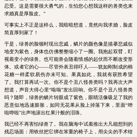
忍受。这是需要很大勇气的，生怕您心想我这样的兽类也来
求婚真是厚脸皮。”
可事实上不正是这样么，我暗暗想道，竟然向我求婚，脸皮
简直厚到家了！
于是，绿兽的脸顿时现出悲戚，鳞片的颜色像是描摹悲戚似
地变为紫色，身体也仿佛整整缩小了一圈。我抱起双臂，盯
视着变小的绿兽。也可能兽会随着情感的起伏而不断改变形
体。或者它的心
——尽管外表丑得吓人——犹如刚制成的棉
花糖一样柔软易伤亦未可知。果真如此，我就有获胜希望
了。我打算再试一次。你不是个丑八怪兽类吗？我再次大声
想道，声音大得心里“嗡嗡”发出回响。你不是个丑八怪兽类
吗？随即，绿兽的鳞片转眼成了紫色，眼睛活像吸足了我的
恶意似地迅速膨胀，如同无花果从脸上掉落下来，里面“哗
啦哗啦”出声地滚出红果汁般的泪珠。
我已经不再害怕绿兽了。我在脑海中试着推出大凡能想到的
残忍场面：用铁丝把它绑在笨重的椅子上，用尖尖的手术钳