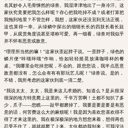
名其妙令人毛骨悚然的绿兽。我湿津津地出了一身冷汗。这
家伙究竟要把我怎么样呢？存心把我吃掉不成？或者打算把
我拖到地里？不管怎样，我想，这家伙还没丑到无法正视，
这也算得一幸。从绿鳞中探出的细细长长的四肢长着长趾
甲，从观赏角度说甚至堪称可爱。再一细看，绿兽对我似乎
并不怀有恶意或敌意。
“理理所当然的嘛！”这家伙歪起脖子说。一歪脖子，绿色的
鳞片便“咔嗤咔嗤”作响，恰如轻轻摇晃放满咖啡杯的餐
桌。“我哪里会吃掉您呢，不会的。跟您您说，我半点恶意
敌意都没有，怎么会有有有那玩艺儿呢！”绿兽说。是的，
不错，我所考虑的这家伙到底一清二楚。
“我说太太、太太，我是来这儿求婚的。知道么？是从很深
很深的地方特意爬上这里的。千辛万苦啊！土都不知扒了多
少，爪子——您瞧——趾甲都磨掉了。我要是要是要是有恶
意的话，何苦费这么大的麻烦呢！我是因为喜欢您喜欢得不
得了才来这里的。我在极深极深的地方想您来着，想得再也
忍受不住了，就就就爬了上来。大伙都劝我别来，可我没法