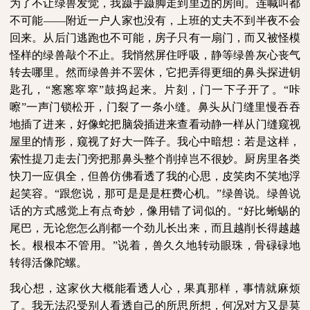
为了不让绿兽发觉，我蹑手蹑脚走到里边的房间。连喊叫都
不可能
——附近一户人家也没有，上班的丈夫不到半夜不会
回来。从后门逃跑也不可能，房子只有一扇门，而又被怪模
怪样的绿兽敲个不止。我悄然屏住呼吸，静等绿兽灰心丧气
转去哪里。然而绿兽并不罢休，它把弄得更细的鼻头探进钥
匙孔，“窸窸窣窣”鼓捣起来。片刻，门一下子开了。“咔
嚓”一声门锁松开，门裂了一条小缝。鼻头从门缝里慢吞吞
地插了进来，好像蛇把脑袋插进来查看动静一样从门缝窥视
屋里的情形，窥视了好大一阵子。我心中暗想：若是这样，
索性提刀走去门旁把那鼻头整个削掉岂不很妙。厨房里各类
快刀一应俱全，但兽仿佛看透了我的心思，皮笑肉不笑地浮
起笑容。“跟您说，那可是是是枉费心机。”绿兽说。绿兽说
话的方式感觉上有点奇妙，像用错了词似的。“好比蜥蜴的
尾巴，无论您怎么削都一个劲儿长出来，而且越削长得越越
长。根根本不管用。”说着，兽久久地转动眼珠，骨碌碌地
转得活像陀螺。
我心想，这家伙大概能看透人心，果真那样，事情就麻烦
了。我无法忍受别人看透自己的所思所想，何况对方又是莫