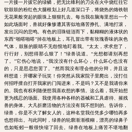
一片接一片拔它的绿鳞，把无比锋利的刀尖在火中烧红往它
软鼓鼓的粉红色大腿根划上好几道深口子，将烧热的烙铁朝
无花果般突起的眼珠上狠狠扎去。每当我在脑海里想出一个
如此场面时，兽就好像惨遭其害似地痛苦挣扎、满地打滚，
发出沉闷的悲鸣。有色的泪珠链涟而下，黏糊糊的液体状的
东西
“啪嗒啪嗒”掉在地板上，耳孔冒出带有玫瑰香味的灰色
气体，鼓胀的眼睛不无怨恨地盯着我。“太太，求求您了，
行行好，别想得那么狠了！”绿兽说道。“光想都请别再想
了。”它伤心地说，“我没没有什么坏心，什么坏心也没有
的，只是思恋您罢了。”然而我没有理会他的分辩，并且这
样想道：开哪家子玩笑！你突然从我家院子里爬出，没打任
何招呼擅自打开我家的门闯进来，不是吗？又不是我请你来
的。我也有权利随便想我喜欢想的事情。这么着，我开始想
更为残忍的场面。我使用各种各样的器械和工具虐待、摧残
兽的身体。大凡折磨活物的方法没有我不想到的。告诉你，
绿兽，你是不大了解女人的，这种名堂我任凭多少哪怕再多
也想得出。与此同时，绿兽的轮廓渐渐模糊，漂亮的绿鼻子
也如蚯蚓一般很快缩了回去。绿兽在地板上痛苦不堪地翻