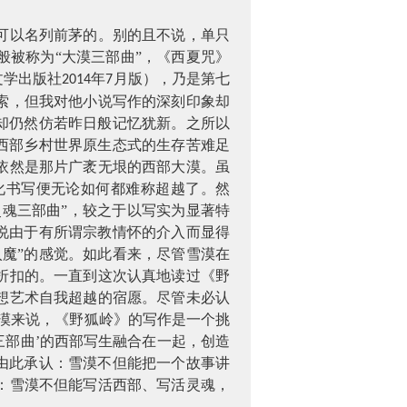
可以名列前茅的。别的且不说，单只
被称为“大漠三部曲”，《西夏咒》
文学出版社
年
月版），乃是第七
2014
7
索，但我对他小说写作的深刻印象却
却仍然仿若昨日般记忆犹新。之所以
西部乡村世界原生态式的生存苦难足
依然是那片广袤无垠的西部大漠。虽
化书写便无论如何都难称超越了。然
灵魂三部曲”，较之于以写实为显著特
说由于有所谓宗教情怀的介入而显得
魔”的感觉。如此看来，尽管雪漠在
折扣的。一直到这次认真地读过《野
想艺术自我超越的宿愿。尽管未必认
漠来说，《野狐岭》的写作是一个挑
三部曲’的西部写生融合在一起，创造
由此承认：雪漠不但能把一个故事讲
：雪漠不但能写活西部、写活灵魂，