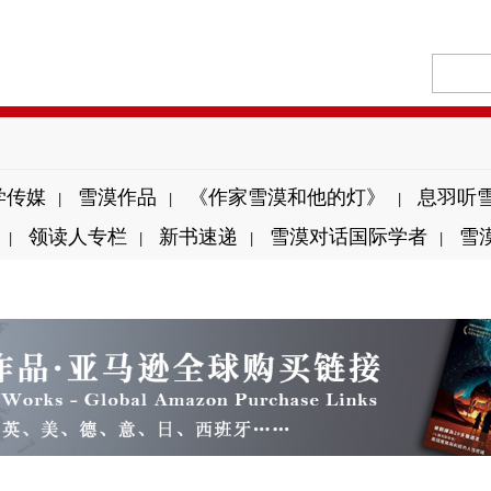
学传媒
雪漠作品
《作家雪漠和他的灯》
息羽听
|
|
|
领读人专栏
新书速递
雪漠对话国际学者
雪
|
|
|
|