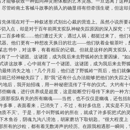
方才能够获致一种如同神灵附体般的艺术灵感。一旦远离了这种
，尽管岭南土客械斗故事的插入的确显得有些牵强生硬，但这却
首先体现在对于一种叙述形式别出心裁的营造上。虽然小说所要
事切入点，却是对于百年前两支驼队神秘失踪原因的深入探究：“
有二百多峰驼……他们遭过天灾，遇过人祸，都挺过来了。他们
武器。他们更有一种想改天换日的壮志——他们驮着金银茶叶，
某志书中，对这事，有着相应的记载。但就是这样的两支驼队
就有了一个谜团。这谜团，成为我后来去野狐岭的主要因缘。”如
把式讲这故事，心中就有了一个谜团。这谜团，成为我后来去野狐
最终消失之地：“几个月后，他们进了野狐岭”“而后，他们就
前就已经神秘失踪了，那“我”还有什么办法能够把他们的失踪之
目的地后，我开始招魂，用一种秘密流传了千年的仪式。大约有
那些幽魂，进行供养或是超度，这是能断空行母传下来的一种方式
跟那驼队有关的所有幽魂——当然，也不仅仅是幽魂，还包括能
有许多事，表面看来，已消失了，不过，有好多信息，其实是不灭
‘物质不灭’。于是，那个叫野狐岭的所在，就成了许多驼把式的
岭下木鱼谷，阴魂九沟八涝池，胡家磨坊下取钥匙。”很大程度上
“那所有的沙粒，都有着无数涛声的经历。在跟我相遇那一瞬间，