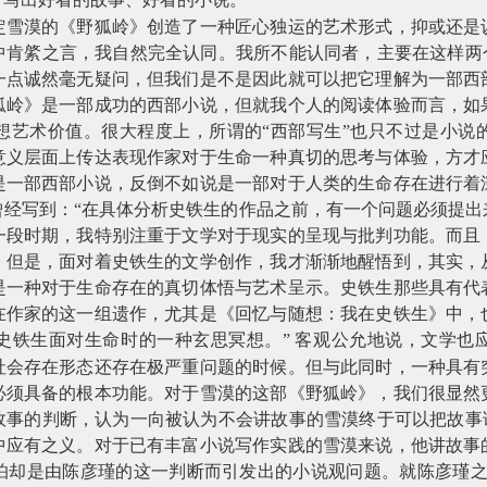
定雪漠的《野狐岭》创造了一种匠心独运的艺术形式，抑或还是
中肯綮之言，我自然完全认同。我所不能认同者，主要在这样两个
一点诚然毫无疑问，但我们是不是因此就可以把它理解为一部西
狐岭》是一部成功的西部小说，但就我个人的阅读体验而言，如
想艺术价值。很大程度上，所谓的“西部写生”也只不过是小说
意义层面上传达表现作家对于生命一种真切的思考与体验，方才
是一部西部小说，反倒不如说是一部对于人类的生命存在进行着
曾经写到：“在具体分析史铁生的作品之前，有一个问题必须提出
一段时期，我特别注重于文学对于现实的呈现与批判功能。而且
。但是，面对着史铁生的文学创作，我才渐渐地醒悟到，其实，
是一种对于生命存在的真切体悟与艺术呈示。史铁生那些具有代
在作家的这一组遗作，尤其是《回忆与随想：我在史铁生》中，
史铁生面对生命时的一种玄思冥想。”
客观公允地说，文学也
社会存在形态还存在极严重问题的时候。但与此同时，一种具有
必须具备的根本功能。对于雪漠的这部《野狐岭》，我们很显然
故事的判断，认为一向被认为不会讲故事的雪漠终于可以把故事讲
中应有之义。对于已有丰富小说写作实践的雪漠来说，他讲故事
怕却是由陈彦瑾的这一判断而引发出的小说观问题。就陈彦瑾之