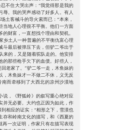
忍不住大哭出声：“我觉得那是我的
污辱。我的哭声感动了好多人。有人
场土客械斗的导火索而已：“本来，
些当地人心理很不平衡。他们一方面
爷的财富，一直想找个理由和契机。
家乡土人一种普遍的不平衡仇富心理
械斗最后被弹压下去，但驴二爷出于
队来的，又是随着驼队走的。他安排
他的那些枪手欠下的血债。好些人，
回老家了。”驴二爷一走，木鱼妹的
以，木鱼妹才一不做二不休，义无反
岭南而牵移到了大西北的凉州沙漠地
小说，《野狐岭》的叙写重心绝对应
实并无必要。大约也正因为如此，作
到相应的证实：“相形之下，雪漠也
生存和岭南文化的描写，和《西夏的
就再一次证明，作家只有在描写表现