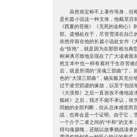
虽然肯定称不上著作等身，但
是长篇小说这一种文体，他截至目
《西夏的苍狼》《无死的金刚心》则
部。遗憾处在于，尽管雪漠在自己
依然停留在他的长篇小说处女作《
会“惊艳”，就是因为在那部相当
称淋漓尽致地呈现在了广大读者面
然文本中也一样有着对于生存苦难
后，就是所谓的“灵魂三部曲”了。
色的“大漠三部曲”，确实极其充
过于凌空蹈虚的缘故，以至于包括
《大漠祭》之后一直孜孜不倦地追
狐岭》之后，我才不能不承认，依
同她的全部判断，但从总体感觉而
战，也将会是一个证明。由于它，雪
一个介于二者之间的“中和”的文
得勾魂摄魄，还能以故事挑战读者
雪漠也能创造一种匠心独运的形式，