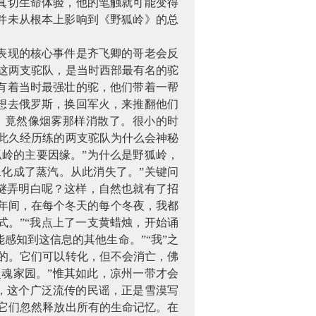
真切生命体验，他的笔触就可能变得
并未从根本上影响到《野狐岭》的总
表现的核心事件是齐飞卿的哥老会反
这两支驼队，是当时西部最有名的驼
有着当时最强壮的驼，他们带着一帮
想去俄罗斯，换回军火，来推翻他们
，竟然像烟雾那样消散了。很小的时
此久经历练的两支驼队为什么会神秘
岭的主要因缘。”为什么是野狐岭，
像化成了蒸汽。从此消失了。”关键问
谜弄明白呢？这样，自然也就有了招
十年间，在每个冬天的每个冬夜，我都
。”“我点上了一支黄蜡烛，开始诵
感知到这信息的其他生命。”“我”之
的。它们可以转化，但不会消亡，佛
灵魂家园。”惟其如此，凉州一带才会
，这个广泛流传的民谣，正是雪漠写
它们忽然释放出所有的生命记忆。在