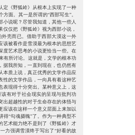
认定《野狐岭》从根本上实现了一种
方面。其一是所谓的“西部写生”。
部小说呢？尽管我知道，其他一些人
果仅仅把《野狐岭》视为西部小说，
的外壳而已。借助于西部大漠这一外
应该被看作是雪漠最为根本的思想艺
深度艺术思考的小说更恰当一些。在
来有所讨论。这就是，文学的根本功
，据我所知，一直到现在，也仍然有
从本质上说，真正优秀的文学作品应
表性的文学作品，一向具有着这种艺
也表现得十分突出。某种意义上，这
应该有对于社会现实的呈现与批判功
突出超越性的对于生命存在的体悟与
更应该在这样一个意义层面上来加以
得“勾魂摄魄”了。作为一种典型不
的艺术能力绝不是到了《野狐岭》才
一力强调雪漠终于写出了“好看的故