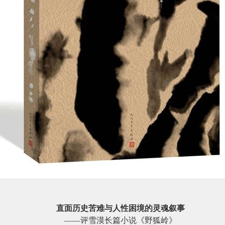
直面历史苦难与人性困境的灵魂叙事
——评雪漠长篇小说《野狐岭》