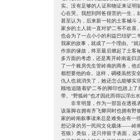
实。没有足够的人证和物证来证明
心在哭。我想到阿爸很苦的一生，
甚至认为，后来新一轮的土客械斗
家乡的土人就一直对驴二爷不欢喜
也会为了一点小小的利益巴结驴二
我家的故事，就成了一个理由。”
作祟的缘故，终至最后燃起了土客
多方面的考虑，还是离开岭南返归
了一个账房先生管岭南的商务，他
都想要他的命。这样，碉楼虽然安
仇人也就消失了，她还怎么能够实
顾地追随着驴二爷的脚印也踏上了
带。“野狐岭”也才因此而得以浮出
非常明显，作为一部旨在透视
该落脚在拥有齐飞卿同时也拥有野
家的岭南叙事读来总是难免会有一
想记录的另一民间文化载体——岭
苍狼》类似，还只停留于表面，远