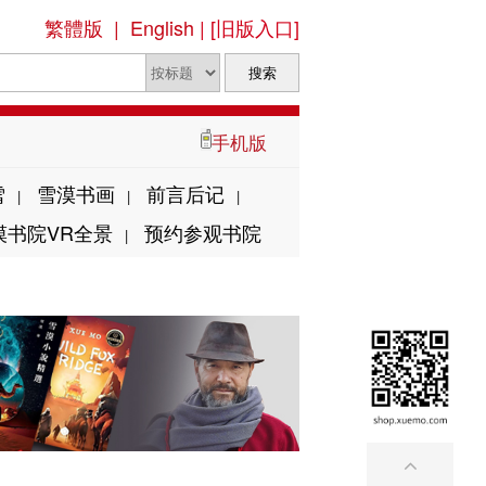
繁體版
|
English
|
[旧版入口]
手机版
雪
雪漠书画
前言后记
|
|
|
漠书院VR全景
预约参观书院
|