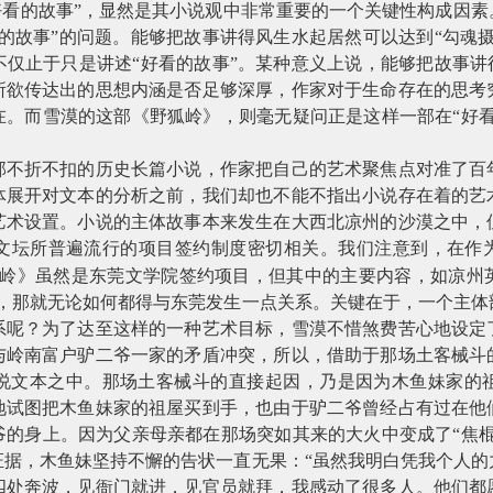
好看的故事”，显然是其小说观中非常重要的一个关键性构成因
的故事”的问题。能够把故事讲得风生水起居然可以达到“勾魂
仅止于只是讲述“好看的故事”。某种意义上说，能够把故事讲
所欲传达出的思想内涵是否足够深厚，作家对于生命存在的思考
在。而雪漠的这部《野狐岭》，则毫无疑问正是这样一部在“好看
部不折不扣的历史长篇小说，作家把自己的艺术聚焦点对准了百
体展开对文本的分析之前，我们却也不能不指出小说存在着的艺
艺术设置。小说的主体故事本来发生在大西北凉州的沙漠之中，
文坛所普遍流行的项目签约制度密切相关。我们注意到，在作为
狐岭》虽然是东莞文学院签约项目，但其中的主要内容，如凉州
目，那就无论如何都得与东莞发生一点关系。关键在于，一个主体
系呢？为了达至这样的一种艺术目标，雪漠不惜煞费苦心地设定
与岭南富户驴二爷一家的矛盾冲突，所以，借助于那场土客械斗
说文本之中。那场土客械斗的直接起因，乃是因为木鱼妹家的
地试图把木鱼妹家的祖屋买到手，也由于驴二爷曾经占有过在他
爷的身上。因为父亲母亲都在那场突如其来的大火中变成了“焦棍
证据，木鱼妹坚持不懈的告状一直无果：“虽然我明白凭我个人的
四处奔波，见衙门就进，见官员就拜，我感动了很多人。他们都