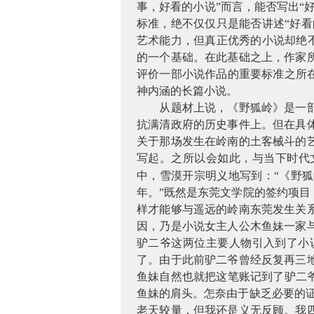
事，好看的小说”而言，能否写出“
标准，绝不仅仅只是能否讲述“好看
艺术能力，但真正优秀的小说却绝不
的一个基础。在此基础之上，作家
评价一部小说作品的重要标准之所
神内涵的长篇小说。
从题材上说，《野狐岭》是一
抗满清政府的历史事件上。但在具
关于那场发生在岭南的土客械斗的
写起。之所以会如此，与当下时代
中，雪漠开宗明义地写到：“《野
年。”既然是东莞文学院的签约项
样才能够与遥远的岭南东莞发生关
因，乃是小说女主人公木鱼妹一家
驴二爷这两位主要人物引入到了小
了。由于此前驴二爷曾经反复再三
鱼妹自然也就把这笔账记到了驴二
鱼妹的肩头。怎奈由于缺乏必要的
老天较量，但我还是义无反顾。我