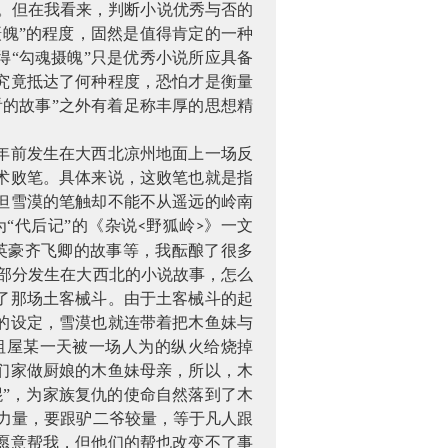
素。但在我看来，判断小说优秀与否的
摄魄”的程度，固然是值得肯定的一种
得“勾魂摄魄”只是优秀小说所应具备
究竟抵达了何种程度，恐怕才是衡量
的故事”之外有着足称丰厚的思想精
年前发生在大西北凉州地面上一场反
术败笔。具体来说，这败笔也就是指
但雪漠的笔触却不能不从遥远的岭南
“代后记”的《杂说
野狐岭
》一文
<
>
英豪齐飞卿的故事等，我酝酿了很多
部分发生在大西北的小说故事，怎么
了那场土客械斗。由于土客械斗的起
的设定，雪漠也就连带着把木鱼妹与
祖屋某一天被一场人为的纵火给烧掉
们家做厨娘的木鱼妹母亲，所以，木
”，为家族复仇的使命自然落到了木
力量，要跟驴二爷较量，等于凡人跟
愿意帮我，但他们的帮也改变不了事