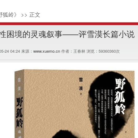
野狐岭》 >> 正文
性困境的灵魂叙事——评雪漠长篇小说
-05-24 04:24 来源：
www.xuemo.cn
作者：王春林 浏览：
59360360
次