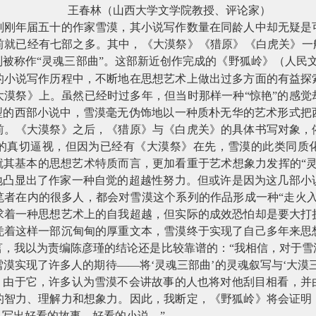
王春林（山西大学文学院教授、评论家）
刚刚年届五十的作家雪漠，其小说写作数量在同龄人中却无疑是
前就已经有七部之多。其中，《大漠祭》《猎原》《白虎关》一般
被称作“灵魂三部曲”。这部新近创作完成的《野狐岭》（人民
的小说写作历程中，不断地在思想艺术上做出过多方面的有益探
大漠祭》上。虽然已经时过多年，但当时那样一种“惊艳”的感觉
典型的西部小说中，雪漠毫无伪饰地以一种质朴无华的艺术形式把
前。《大漠祭》之后，《猎原》与《白虎关》的具体书写对象，
的真切逼视，但因为已经有《大漠祭》在先，雪漠的此类同质
就其基本的思想艺术特质而言，更加看重于艺术想象力发挥的“
分地凸显出了作家一种自觉的超越性努力。但或许是因为这几部小
笔者在内的很多人，都会对雪漠这个系列的作品形成一种“走火入
求着一种思想艺术上的自我超越，但实际的成效恐怕却是要大打
凭着这样一部沉甸甸的厚重文本，雪漠终于实现了自己多年来思
言，我以为责编陈彦瑾的结论还是比较靠谱的：“我相信，对于雪
漠实现了许多人的期待——将‘灵魂三部曲’的灵魂叙写与‘大漠
本；由于它，许多认为雪漠不会讲故事的人也将对他刮目相看，并
的智力、理解力和想象力。因此，我断定，《野狐岭》将会证明
写出好看的故事、好看的小说。”