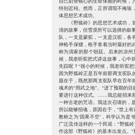
自己刻骨铭心的生命体验的时候，
特别迟钝。然而，正所谓瑕不掩瑜
体思想艺术成功。
《野狐岭》的思想艺术成功，
清的故事，但雪漠所可以选择的叙
队，一支是蒙驼，一支是汉驼，各
神枪手保镖，枪手拿着当时最好的
称为清家的那个朝廷。后来的凉州
候，我老听驼把式讲这故事，心中
失踪呢？“很小的时候，我老听驼
因为野狐岭正是百年前那两支驼队的
题在于，既然那两支驼队早在百年
魂术的“用武之地”。“进了预期的
要进行这种仪式。……我总能招来
一种古老的咒语。我这次召请的，是
所以能够招魂，原因在于，“世上
教称之为‘因果不空’，科学认为是
广泛流传这样的一个民谣：“野狐
作这部《野狐岭》的基本出发点。