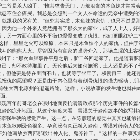
驴二爷是杀人凶手。”惟其求告无门，万般沮丧的木鱼妹才常常会
就忍不住会痛哭。我总是会想到一个文人在命运的无奈中遭受的
，就跟我的哭有关。”但究其实质，木鱼妹的家仇，也只不过是那
。因为他一个外来人竟然拥有了那么大的家业，成了人上人，好
爷，另一方面心里的不平衡也慢慢变成了仇恨。他们更眼红驴二
就这样，星星之火可以燎原，本来只是木鱼妹个人的家仇，但由于
械斗的熊熊大火。尽管因为有官家的强势介入，那场血腥的土客
凉州了：“那次血腥事件平息之后，驴二爷回老家了。他是随着驼
自己，却不敢待那里了。无论他后来如何施粥，土人还是忘不了
全，但他要是待在里面不出，也就等于坐牢了。权衡再三，他还是
现报仇的愿望呢？正是由于内心里有着刻骨仇恨的强力驱动，所
前往大西北凉州的迢遥路途。这样，小说故事的发生地也就由
水面。
表现百年前哥老会在凉州地面反抗满清政权那个历史事件的长篇
狐岭的凉州地面。从这个角度来看，雪漠关于岭南故事的叙写其
些牵强生硬的感觉产生。这一点，在陈彦瑾的感觉中其实也能够得
南木鱼歌则逊色很多。毕竟没有真正融入岭南，雪漠对岭南人的
不如他写故乡西部那般出神入化、鬼斧神工。”
这样的一种事实