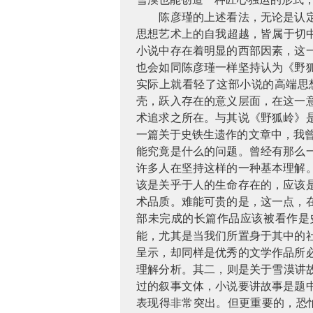
陈彦瑾的上述看法，无论是认
思想艺术上的自我超越，皆属于切
小说中存在着明显的西部因素，这
也会如同陈彦瑾一样坚持认为《野
实际上就看轻了这部小说的高端思
壳，跃入存在的意义层面，在这一
术追求之所在。与其说《野狐岭》
一篇关于史铁生遗作的文章中，我
能究竟是什么的问题。曾经有那么
许多人在坚持这样的一种基本理解
该是关乎于人的生命存在的，应该
术品质。难能可贵的是，这一点，
部未完成的长篇作品应该被看作是
能，尤其是当我们所置身于其中的
呈示，却同样是优秀的文学作品所
理解分析。其二，则是关于雪漠讲
过的叙事文体，小说要讲故事是题
表现得非常突出。但更重要的，恐