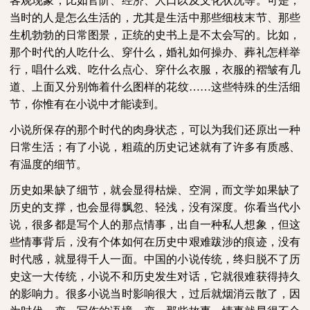
客观现象，比如官阶、经济、人口以及文化状况等。可是，
当时的人是怎么生活的，尤其是生活中那些细枝末节、那些
生机勃勃的日常图景，正统的史书上是不太会写的。比如，
那个时代的人吃什么、穿什么，婚礼如何操办、葬礼怎样举
行，唱什么戏、吃什么点心、穿什么衣服，衣服的褶皱有几
道、上面又分别饰着什么图样的花纹……这些特殊的生活细
节，你惟有在小说中才能读到。
小说所保存的那个时代的肉身状态，可以为我们还原出一种
日常生活；有了小说，粗疏的历史记述就有了许多有质感、
有温度的细节。
历史如果缺了细节，就会显得枯燥、空洞，而文学如果缺了
历史的支撑，也会显得飘忽、轻浅，没有深度。你看当代小
说，很多都是写个人的那点情事，出自一种私人想象，但这
些情事背后，没有个体如何在历史中艰难跋涉的痕迹，没有
时代感，就显得千人一面。中国的小说传统，终归脱不了历
史这一大传统，小说不和历史发生对话，它就很难获得持久
的影响力。很多小说当时影响很大，过后就烟消云散了，因