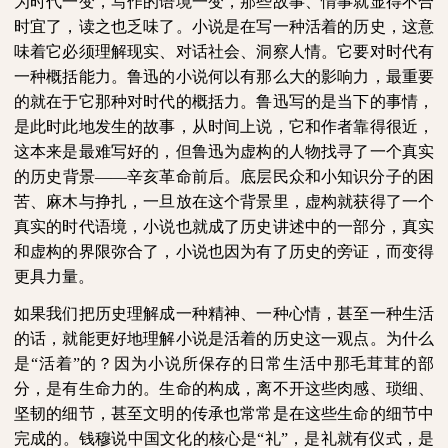
为时代一变，写作的语境一变，那些故事、情事就显得不合
时宜了，读之也乏味了。小说是在写一种活着的历史，这意
味着它必须理解现实、对话社会、洞察人情。它要对时代有
一种概括能力。鲁迅的小说何以有那么大的影响力，最重要
的就在于它那种对时代的概括力。鲁迅写的是当下的事情，
是此时此地发生的故事，从时间上说，它和作者靠得很近，
这本来是最难写好的，但鲁迅为虚构的人物找寻了一个真实
的历史背景——辛亥革命前后。底层民众和小知识分子的困
苦、麻木与挣扎，一旦放在这个背景里，虚构就获得了一个
真实的时代语境，小说也就成了历史讲述中的一部分，真实
和虚构的界限弥合了，小说也因为有了历史的旁证，而变得
更具力量。
如果我们把历史理解成一种精神、一种心情，甚至一种生活
的话，就能更好地理解小说是活着的历史这一观点。为什么
是“活着”的？因为小说所保存的日常生活中那毛茸茸的部
分，是有生命力的。生命的构成，离不开这些肉感、琐细、
坚韧的细节，甚至文明的传承也常常是在这些生命的细节中
完成的。钱穆说中国文化的核心是“礼”，是礼就有仪式，是