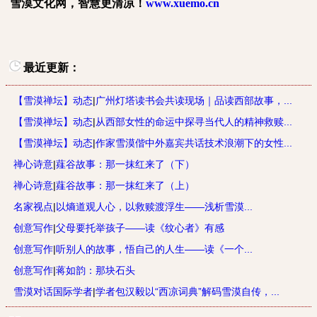
雪漠文化网，智慧更清凉！
www.xuemo.cn
最近更新：
【雪漠禅坛】动态
|
广州灯塔读书会共读现场｜品读西部故事，...
【雪漠禅坛】动态
|
从西部女性的命运中探寻当代人的精神救赎...
【雪漠禅坛】动态
|
作家雪漠偕中外嘉宾共话技术浪潮下的女性...
禅心诗意
|
薤谷故事：那一抹红来了（下）
禅心诗意
|
薤谷故事：那一抹红来了（上）
名家视点
|
以熵道观人心，以救赎渡浮生——浅析雪漠...
创意写作
|
父母要托举孩子——读《纹心者》有感
创意写作
|
听别人的故事，悟自己的人生——读《一个...
创意写作
|
蒋如韵：那块石头
雪漠对话国际学者
|
学者包汉毅以“西凉词典”解码雪漠自传，...