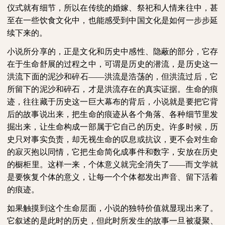
仪式就有细节，所以在传统的婚嫁、祭祀和人情来往中，甚
至在一些饮食文化中，也能感受到中国文化是如何一步步延
续下来的。
小说所分享的，正是文化和历史中感性、隐蔽的部分，它存
在于生命舒展的过程之中，可谓是历史的潜流，是历史这一
洪流下面的泥沙和碎石——洪流是浩荡的，但洪流过后，它
所留下的泥沙和碎石，才是洪流存在的真实证据。生命的痕
迹，往往藏于历史这一巨大幕布的背后，小说就是要把它背
后的故事说出来，把生命的痕迹从各个角落、各种细节里发
掘出来，让生命构成一部属于它自己的历史。许多时候，历
史只对事实负责，却无视生命的叹息或抗议，更不会对生命
的寂灭抱以同情，它把生命简化成事件和数字，安放在历史
的橱柜里。这样一来，个体意义就完全消失了——而文学就
是要恢复个体的意义，让每一个个体都发出声音、留下活着
的痕迹。
如果触摸到这个生命层面，小说的独特价值就显现出来了。
它叙述的是此时的历史，但此时所发生的故事一旦被凝聚、