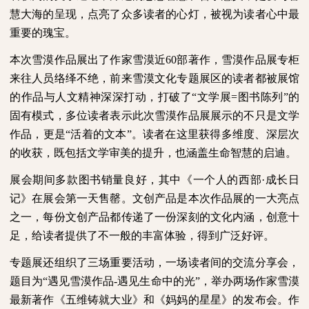
慧大海的呈现，点亮了众多读者的心灯，被视为读者心中最
重要的瑰宝。
本次雪漠作品展出了作家雪漠近
60
部著作，雪漠作品展专柜
来往人员络绎不绝，前来雪漠文化专题展区的读者都被展馆
的作品与人文精神深深打动，打破了“文学展
=
图书陈列”的
固有模式，多位读者表示此次雪漠作品展展示的不只是文学
作品，更是“活着的文本”。读者在这里获得多维度、深层次
的收获，既包括文学审美的提升，也涵盖生命智慧的启迪。
展会期间多款图书销量良好，其中《一个人的西部·成长日
记》在展会第一天售罄。文创产品是本次作品展的一大亮点
之一，每份文创产品都传递了一份深刻的文化内涵，创意十
足，给读者提供了不一般的丰富体验，得到广泛好评。
专题展还组织了三场重要活动，一场读者间的交流分享会，
题目为“遇见雪漠作品
-
遇见生命中的光”，举办两场作家雪漠
最新著作《五维铸就大业》和《妈妈的星星》的发布会。作