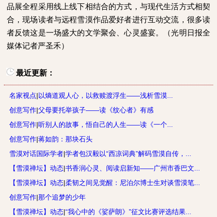
品展全程采用线上线下相结合的方式，与现代生活方式相契
合，现场读者与远程雪漠作品爱好者进行互动交流，很多读
者反馈这是一场盛大的文学聚会、心灵盛宴。（光明日报全
媒体记者严圣禾）
最近更新：
名家视点
|
以熵道观人心，以救赎渡浮生——浅析雪漠...
创意写作
|
父母要托举孩子——读《纹心者》有感
创意写作
|
听别人的故事，悟自己的人生——读《一个...
创意写作
|
蒋如韵：那块石头
雪漠对话国际学者
|
学者包汉毅以“西凉词典”解码雪漠自传，...
【雪漠禅坛】动态
|
书香润心灵、阅读启新知——广州市香巴文...
【雪漠禅坛】动态
|
柔韧之间见觉醒：尼泊尔博士生对谈雪漠笔...
创意写作
|
那个追梦的少年
【雪漠禅坛】动态
|
“我心中的《娑萨朗》”征文比赛评选结果...