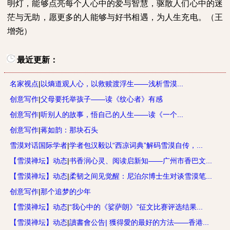
明灯，能够点亮每个人心中的爱与智慧，驱散人们心中的迷
茫与无助，愿更多的人能够与好书相遇，为人生充电。（王
增尧）
最近更新：
名家视点
|
以熵道观人心，以救赎渡浮生——浅析雪漠...
创意写作
|
父母要托举孩子——读《纹心者》有感
创意写作
|
听别人的故事，悟自己的人生——读《一个...
创意写作
|
蒋如韵：那块石头
雪漠对话国际学者
|
学者包汉毅以“西凉词典”解码雪漠自传，...
【雪漠禅坛】动态
|
书香润心灵、阅读启新知——广州市香巴文...
【雪漠禅坛】动态
|
柔韧之间见觉醒：尼泊尔博士生对谈雪漠笔...
创意写作
|
那个追梦的少年
【雪漠禅坛】动态
|
“我心中的《娑萨朗》”征文比赛评选结果...
【雪漠禅坛】动态
|
讀書會公告| 獲得愛的最好的方法——香港...