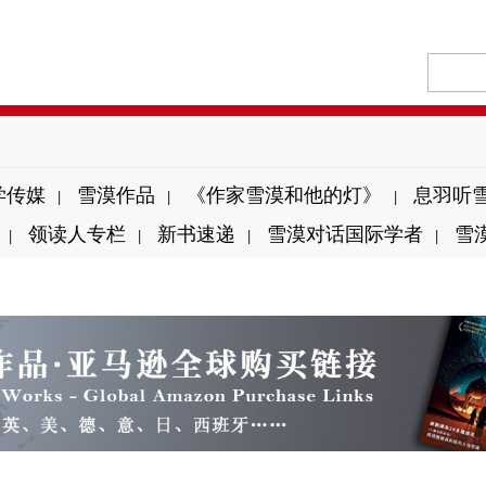
学传媒
雪漠作品
《作家雪漠和他的灯》
息羽听
|
|
|
领读人专栏
新书速递
雪漠对话国际学者
雪
|
|
|
|