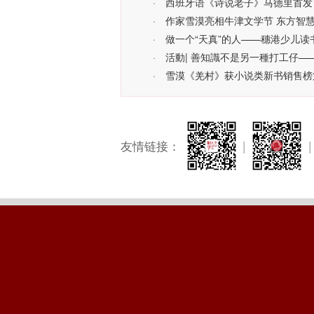
·
西班牙语《诗说老子》马德里首发
·
作家雪漠亮相牛津文学节 东方智
·
做一个“天真”的人——穗港少儿读
·
活動| 善知識不是另一種打工仔—
·
雪漠《羌村》获小说类新书销售榜第
友情链接：
|
|