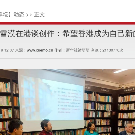
禅坛】动态 >> 正文
雪漠在港谈创作：希望香港成为自己新的
-19 12:07 来源：
www.xuemo.cn
作者：新华社褚萌萌 浏览：
21130776
次