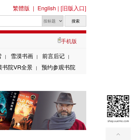
繁體版
|
English
|
[旧版入口]
手机版
雪
雪漠书画
前言后记
|
|
|
漠书院VR全景
预约参观书院
|