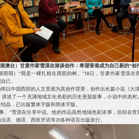
港澳台）甘肃作家雪漠在港谈创作：希望香港成为自己新的“创
褚萌萌）“我是一棵扎根在西部的树。”
日，甘肃作家雪漠在
18
绍自己。
始终以中国西部的人文景观为其创作背景，创作出长篇小说《大
，讲述了一个充满地域文化色彩的历史悬疑故事，小说中的羌村
作结晶，已出版繁体字版和简体字版。
故事。”雪漠在分享中说。他的作品虽然地域色彩浓厚，但却在世
为法语、德语、西班牙语等
多种语言出版发行。
20