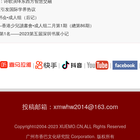
：诗歌演绎东西方智慧交融
慧引发国际学界热议
书会•成人组（后记）
—香港少兒讀書會•成人组二月第1期（總第86期）
1名——2023第五届深圳书展小记
|
|
|
|
投稿邮箱：xmwhw2014@163.com
Copyright©2004-2023 XUEMO.CN,ALL Rights Reserved
广州市香巴文化研究院 Corporation. 版权所有