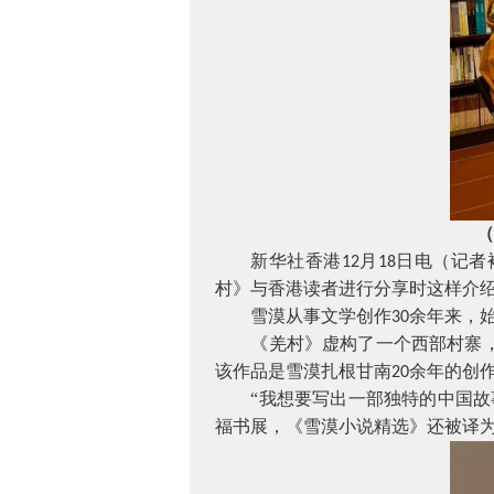
（
新华社香港
月
日电（记者
12
18
村》与香港读者进行分享时这样介
雪漠从事文学创作
余年来，
30
《羌村》虚构了一个西部村寨
该作品是雪漠扎根甘南
余年的创
20
“我想要写出一部独特的中国
福书展，《雪漠小说精选》还被译