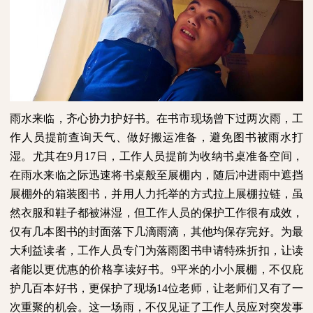
雨水来临，齐心协力护好书。在书市现场曾下过两次雨，工
作人员提前查询天气、做好搬运准备，避免图书被雨水打
湿。尤其在
9
月
17
日，工作人员提前为收纳书桌准备空间，
在雨水来临之际迅速将书桌般至展棚内，随后冲进雨中遮挡
展棚外的箱装图书，并用人力托举的方式拉上展棚拉链，虽
然衣服和鞋子都被淋湿，但工作人员的保护工作很有成效，
仅有几本图书的封面落下几滴雨滴，其他均保存完好。为最
大利益读者，工作人员专门为落雨图书申请特殊折扣，让读
者能以更优惠的价格享读好书。
9
平米的小小展棚，不仅庇
护几百本好书，更保护了现场
14
位老师，让老师们又有了一
次重聚的机会。这一场雨，不仅见证了工作人员应对突发事