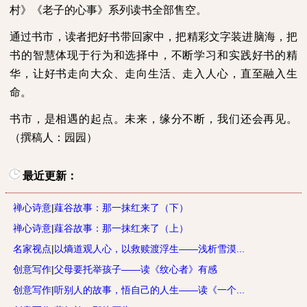
村》《老子的心事》系列读书全部售空。
通过书市，读者把好书带回家中，把精彩文字装进脑海，把
书的智慧体现于行为和选择中，不断学习和实践好书的精
华，让好书走向大众、走向生活、走入人心，直至融入生
命。
书市，是相遇的起点。未来，缘分不断，我们还会再见。
（撰稿人：园园）
最近更新：
禅心诗意
|
薤谷故事：那一抹红来了（下）
禅心诗意
|
薤谷故事：那一抹红来了（上）
名家视点
|
以熵道观人心，以救赎渡浮生——浅析雪漠...
创意写作
|
父母要托举孩子——读《纹心者》有感
创意写作
|
听别人的故事，悟自己的人生——读《一个...