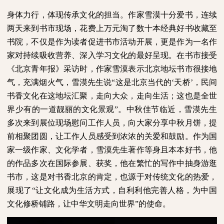
身体力行，体现传承文化的担当。作家雪漠十分爱书，连续
两天来到书市现场，花费上万元淘了数十本经典好书收藏至
书院，不仅是作为读者促进书市活动开展，更是作为一名作
家对持续吸收营养、深入学习文化的最好呈现。在书市接受
《北京青年报》采访时，作家雪漠表示北京地坛书市很接地
气，充满烟火气，雪漠先生说“这是北京当代的‘天桥’，民间
书香文化在这地坛汇聚，走向大众，走向生活；这也是全世
界少有的一道靓丽的文化景观”。中秋佳节临近，雪漠先生
多次来到展位现场慰问工作人员，向大家分享中秋月饼，提
前相聚团圆，让工作人员感受到浓浓的关爱和鼓励。作为国
家一级作家、文化学者，雪漠先生著作等身且本本好书，他
的作品多次在国际参展、获奖，他在繁忙的写作中抽身游逛
书市，这是对书香北京的肯定，也源于对传统文化的热爱，
展现了“让文化成为生活方式，自利利他完善人格，为中国
文化修桥铺路，让中华文明走向世界”的使命。