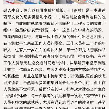
融入生命，体会默默做事后的成长。“《羌村》是一本讲述
西部文化的纪实类精彩小说…”，展位前总会听到这样的吆
喝声，与此同时就能看到很多读者陶醉于工作人员的故事介
绍中，随后纷纷表示“我要一本”，这是书市中常有的场景。
市集的顺利举行，与每一位工作人员的辛勤付出息息相关，
在市集做事也亲证工作人员的蜕变。工作人员有二十岁的年
轻人，也有六十岁左右的退休人员，每一位都是从雪漠作品
获益后，主动到书市向读者分享读书心得、推介好书。有些
工作人员每天往返交通时间近
5
小时，从早晨开市坚守到晚
上收市，借助晨起跑步、在公园座椅小憩的方式保持精力和
恢复能量，并且在通勤途中持续阅读，以便能以更好的状态
迎接读者。虽然每天参加市集时间长达十多个小时，但工作
人员丝毫不觉得累，反而乐在其中，把每次对话都当作生命
中的独特体验，每一次读者的驻足和每一次补货都带给工作
人员有很大的成就感，尤其在遇到志同道合的读者时，甚至
有一种终于等到了一直在等的人的激动。在数次参加书市过