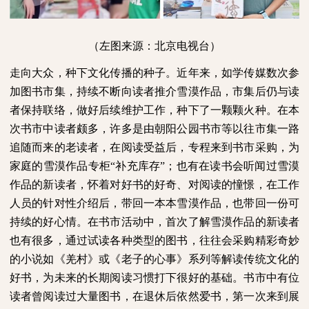
（左图来源：北京电视台）
走向大众，种下文化传播的种子。近年来，如学传媒数次参
加图书市集，持续不断向读者推介雪漠作品，市集后仍与读
者保持联络，做好后续维护工作，种下了一颗颗火种。在本
次书市中读者颇多，许多是由朝阳公园书市等以往市集一路
追随而来的老读者，在阅读受益后，专程来到书市采购，为
家庭的雪漠作品专柜“补充库存”；也有在读书会听闻过雪漠
作品的新读者，怀着对好书的好奇、对阅读的憧憬，在工作
人员的针对性介绍后，带回一本本雪漠作品，也带回一份可
持续的好心情。在书市活动中，首次了解雪漠作品的新读者
也有很多，通过试读各种类型的图书，往往会采购精彩奇妙
的小说如《羌村》或《老子的心事》系列等解读传统文化的
好书，为未来的长期阅读习惯打下很好的基础。书市中有位
读者曾阅读过大量图书，在退休后依然爱书，第一次来到展