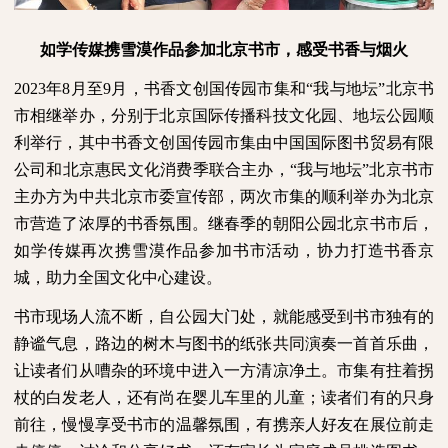
如学传媒携雪漠作品参加北京书市，感受书香与烟火
2023
年
8
月至
9
月，书香文创国传园市集和“我与地坛”北京书
市相继举办，分别于北京国际传播科技文化园、地坛公园顺
利举行，其中书香文创国传园市集由中国国际图书贸易有限
公司和北京惠民文化消费季联合主办，“我与地坛”北京书市
主办方为中共北京市委宣传部，两次市集的顺利举办为北京
市营造了浓厚的书香氛围。继春季的朝阳公园北京书市后，
如学传媒再次携雪漠作品参加书市活动，协力打造书香京
城，助力全国文化中心建设。
书市现场人流不断，自公园大门处，就能感受到书市独有的
静谧气息，路边的树木与图书的纸张共同演奏一首首乐曲，
让读者们从嘈杂的环境中进入一方清凉净土。市集有拄着拐
杖的白发老人，还有尚在婴儿车里的儿童；读者们有的只身
前往，慢慢享受书市的温馨氛围，有携亲人好友在展位前走