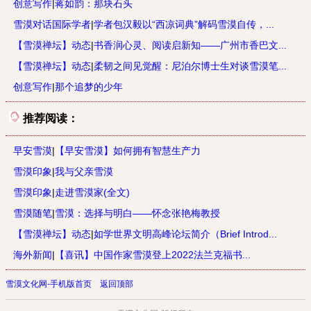
创意写作
|
蒋如韵：那块石头
雪漠对话国际学者
|
学者包汉毅以“西凉词典”解码雪漠自传，...
【雪漠禅坛】动态
|
书香润心灵、阅读启新知——广州市香巴文...
【雪漠禅坛】动态
|
柔韧之间见觉醒：尼泊尔博士生对谈雪漠笔...
创意写作
|
那个追梦的少年
推荐阅读：
早安雪漠
|
【早安雪漠】如何拥有智慧生产力
雪漠印象
|
我与父亲雪漠
雪漠印象
|
走进雪漠家(全文)
雪漠随笔
|
雪漠：选择与明白——怀念张艳梅教授
【雪漠禅坛】动态
|
如学世界文明高峰论坛简介（Brief Introd...
海外新闻
|
【喜讯】中国作家雪漠登上2022法兰克福书...
雪漠文化网-手机版首页
返回顶部