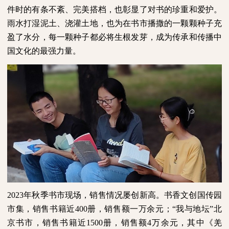
件时的有条不紊、完美搭档，也彰显了对书的珍重和爱护。
雨水打湿泥土、浇灌土地，也为在书市播撒的一颗颗种子充
盈了水分，每一颗种子都必将生根发芽，成为传承和传播中
国文化的最强力量。
2023
年秋季书市现场，销售情况屡创新高。书香文创国传园
市集，销售书籍近
400
册，销售额一万余元；“我与地坛”北
京书市，销售书籍近
1500
册，销售额
4
万余元，其中《羌