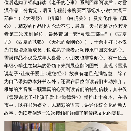
位后选购了经典解读《老子的心事》系列回家阅读后，对雪
漠作品十分肯定，后又专程前来购买西部纪实小说“大漠三
部曲”（《大漠祭》《猎原》《白虎关》）及文化作品《真
心》，精彩的作品让人念念不忘，最后一天书市是这位老读
者第三次来到展位，最终带回一套“灵魂三部曲”（《西夏
咒》《西夏的苍狼》《无死的金刚心》），十余本好书不仅
为书柜增添新成员，也点亮了读者那颗传承中国文化的心。
雪漠作品不仅受成年人喜爱，小朋友也非常倾心。有一位五
年级小学生在妈妈的带领下来到展位翻阅图书，发现《雪漠
说老子•让孩子爱上
<
道德经
>
》故事有趣且充满智慧，除了
为自己采购数本好书以外，还留在展位向读者们主动推介，
稚嫩的声音和一颗童真的心受到读者们的特别信赖，其中仅
《雪漠说老子•让孩子爱上
<
道德经
>
》就推出十余本。在书
市中，以好书为媒介，以精彩的语言，讲述传统文化的动人
故事，为读者创造一次次接触和详细了解传统文化的契机。