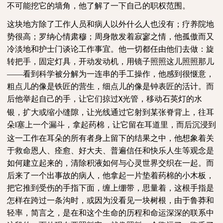
不可能挖它的墙角，他了解了一下自己的职权范围。
这块地方除了工作人员和病人以外什么人也没有；疗养院地
势很高；罗纳心情肃穆；周身散发着寂寥之情，他孤傲而又
冷淡地和护士门谈论工作事宜。他一切都任由他们去做：旋
转把手，固定灯具，开动发动机，用镜子照照这儿照照那儿
——看到科学被分解为一连串的手工操作，他感到很惬意，
粗点儿的像是铁匠的营生，细点儿的像是钟表匠的活计。而
后他举起自己的手，让它们掠过
光管，移动石英灯的水
X
银，扩大或缩小缝隙，让光线通过它射到某张脊背上，往耳
朵
塞上一个漏斗，拿起药棉，让它留在耳道里，而后沉浸到
I
这一工作在耳朵的所有者身上留下的结果之中，他想象着关
于救命恩人、痊愈、好大夫、普遍信任和快乐人生等观念是
如何建立起来的，清除积液如何与心灵世界交织在一起。而
后来了一个出事故的病人，他拿起一片垫着药棉的小木板，
把它推到受伤的手指下面，缠上绷带，思量着，这根手指是
怎样在跨过一条沟时，或因为没看见一块树根，由于鲁莽和
轻率，简言之，是在和这个生命的历程和命运深深的联系中