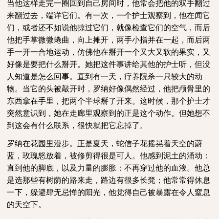
当他这样走完一圈回到自己房间时，他常会把他的双手翻过
来翻过去，端详它们。有一次，一个护士观察到，他在闻它
们，或者还不如说他掠过它们，就像检查它们的空气，而后
他把手掌微微蜷曲，向上摊开，两手小指并在一起，而后两
手一开一合地运动，仿佛他在掰开一个又大又软的果实，又
好像是要把什么掰开。她把这件事讲给其他的护士听，但没
人知道是怎么回事。直到有一天，疗养院杀一只较大的动
物。当它的头被敲开时，罗纳好像偶然经过，他把颅骨里的
东西拿在手里，把两个半球掰了开来。这时候，那个护士才
突然意识到，她在走廊里观察到的正是这个动作。但她想不
到这会有什么联系，很快就把它忘掉了。
罗纳在花园里漫步。正是夏天，蛇信子花摇晃着天空的蔚
蓝，玫瑰怒放着，被修剪得很是可人。他感到泥土的涌动：
直到他的脚底，以及力量的膨胀：不再穿过他的血液。他总
是选那些有树荫的路来走，路边有很多长凳；他常常得休息
一下，躲避肆无忌惮的阳光，他觉得自己被暴露在令人窒息
的天空下。