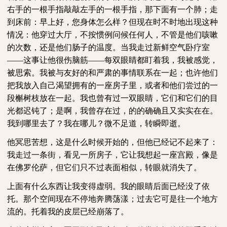
右手的一根手指敲敲左手的一根手指，那下面有一个肺；走
到床前：早上好，您身体怎么样？但现在时不时地出现这种
情况：他穿过大厅，不按惯例问候任何人，不管是他们咳嗽
的次数，还是他们肠子的温度。当我走过新鲜空气卧疗室
——这事让他很伤脑筋——每双眼睛都盯着我，我被感觉，
被思索。我被与友好的和严肃的事情联系在一起；也许他们
把我放入自己渴望拥有的一座房子里，或者和他们尝过的一
段槲树枝放在一起。我也曾有过一双眼睛，它们和它们的目
光都迟钝了；是啊，我曾存在过，的的确确且又实实在在。
我到哪里去了？我在哪儿？微不足道，转瞬即逝。
他冥思苦想，这是什么时候开始的，但他已经记不起来了：
我走过一条街，看见一所房子，它让我想起一座宫殿，像是
在佛罗伦萨，但它们只不过表面相似，转眼就消失了。
上面有什么东西让我变得虚弱。我的眼睛后面已经没了依
托。那个空间现在不停地奔腾荡漾；过去它可是往一个地方
流的。托着我的皮层已经崩落了。