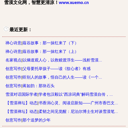
雪漠文化网，智慧更清凉！
www.xuemo.cn
最近更新：
禅心诗意
|
薤谷故事：那一抹红来了（下）
禅心诗意
|
薤谷故事：那一抹红来了（上）
名家视点
|
以熵道观人心，以救赎渡浮生——浅析雪漠...
创意写作
|
父母要托举孩子——读《纹心者》有感
创意写作
|
听别人的故事，悟自己的人生——读《一个...
创意写作
|
蒋如韵：那块石头
雪漠对话国际学者
|
学者包汉毅以“西凉词典”解码雪漠自传，...
【雪漠禅坛】动态
|
书香润心灵、阅读启新知——广州市香巴文...
【雪漠禅坛】动态
|
柔韧之间见觉醒：尼泊尔博士生对谈雪漠笔...
创意写作
|
那个追梦的少年