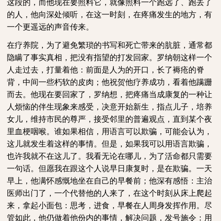
这段的，而他现在要照料它，就像照料一个跑远了、跑丢了
的人，他向深处倾听，在这一时刻，在疼痛发生的地方，有
一个更遥远的声音传来。
在疗养院，为了避免繁琐的书写和死亡带来的肮脏，通常都
隐瞒了事实真相，把没有指望的打发回家。罗纳朝这样一个
人走过去，打量着他：前面是人为的开口，长了褥疮的脊
背，中间一些朽软的皮肉；他祝贺他疗养成功，看着他蹒跚
而去。他现在要回家了，罗纳想，把疼痛当成康复的一种让
人烦恼的伴生现象来感受，决意开始新生，指点儿子，培养
女儿，维持市民的尊严，接受邻里的普遍观点，直到某个夜
里血梗咽喉。谁如果相信，用语言可以欺骗，可能会认为，
这儿就发生着这样的事情。但是，如果我可以用语言欺骗，
也许我就不在这儿了。我看无论在哪儿，为了活命都只需要
一句话。但愿我在跟这个人说早日康复时，是在欺骗。一天
早上，他满怀感慨地坐在自己的早餐前；他深有感悟：主治
医师出门了，一个代替他的人来了，在这个时刻从床上爬起
来，拿起小面包：思考，进食，早餐在人周身发挥作用。尽
管如此，他仍做着他份内的事情，解决问题，发号施令：用