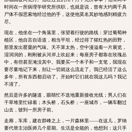
时间在一所病理学研究所供职，也就是说，曾有大约两千具
尸体不假思索地经过他的手，这使他莫名其妙地感到精疲力
尽。
现在，他坐在一个角落里，张望着行驶的路线：穿过葡萄种
植区，他自言自语道，相当平坦，经过得了猩红热的田野，
那里发出罂粟的气味。天不算太热，空中漫溢着一片展览，
湿润润的，刚刚被从河岸上吹起来；每座房子都靠在玫瑰丛
中，有些甚至淹没其中。我要买一个本子和一支笔，我现在
要尽量地记下来，别让一切就这么流走了。我已经活了这么
多年，所有东西都启动了。开始时它们就在我这儿吗？我记
不清了。
然后是许多的隧道，眼睛忙不迭地重新接收光线；男人们在
干草堆里忙碌着；木头桥，石头桥；一座城市，一辆车翻过
山去，驶到一所房子前。
走廊，车库，建在群峰之上，一片森林里
——在这儿，罗纳
要代替主治医师几个星期。生活是全能的，他想到；这只手