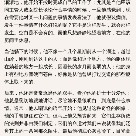
渐渐地，他开始不按时完成自己的工作了；尤其是当他应该
同主管人或女院长谈论什么事情的时候，一旦他感觉到，现
在需要他对某一出问题的事情发表看法了，他就假装病倒。
发生一件事情有什么好说的呢？它不是这样发生，就会那样
发生。空白是不会有的。而他只想静静地望着前方，在他的
房间里休息。
当他躺下的时候，他不像一个几个星期前从一个湖边，越过
山岭，刚刚到达这里的人；而是像和这个地方，他的躯体现
在躺着的地方一起成长，因漫长的岁月而衰弱的人；他的身
上有些地方僵硬而苍白，好像是从他曾经打过交道的那些躯
体上取下来的。
后来，他还是常常琢磨他的双手。看护他的护士十分爱他；
他总是恳切地跟她讲话，尽管她不是很明白，到底是什么事
情。通常，他以嘲讽的语气开始：他见过这种奇怪的图像，
他的手曾抓住过它们。但马上他又颓丧起来：它们生存所依
的法则并非由我们制定，它们的命运对我们来说就像我们泛
舟其上的一条河那么陌生。最后他彻底心灰意冷了，目光毫