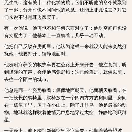
无生气：这有关十二种化学物质，它们不听他的命令就聚到
了一起，分开时也不问问他的意见。还能上哪儿说去？对它
们来说不过是耳边风罢了。
有一次他说，他再也不和任何东西对立了；他对空间再也没
有支配力了；他基本上一直躺着，几乎一动不动。
他把自己反锁在房间里，他认为这样一来就没人能来突然打
扰他；他要打开，镇静地面对。
他吩咐疗养院的救护车要在公路上开来开去；他注意到，听
到隆隆的车声，会使他感觉舒畅：这已经遥远，就像以前，
去往一个陌生的城市。
他总是同一个姿势躺着：僵僵地面朝天。他面朝天躺着，在
一把长长的躺椅里，躺椅放在一个四四方方的房间里，房间
在一栋房子里，房子在小山上。除了几只鸟，他是最高的动
物。地球就这样驮着他悄无声息地穿过太空，静静地飞跃群
星。
一天晚上，他下楼到新鲜空气卧疗室去；他顺着躺椅望过