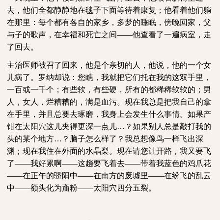
去，他们全都静静地在毯子下面等待着康复；他看着他们躺
在那里：每个都有各自的家乡，多梦的睡眠，傍晚回家，父
与子的歌声，在幸福和死亡之间
——他查看了一遍病室，走
了回去。
主治医师被召了回来，他是个亲切的人，他说，他的一个女
儿病了。罗纳却说：您瞧，我就把它们托在我的这双手里，
一百或一千个；有些软，有些硬，所有的都稀稀软软的；男
人，女人，烂糟糟的，满是血污。现在我总是把我自己的拿
在手里，并且总要去琢磨，我身上会发生什么事情。如果产
钳在太阳穴这儿夹得更深一点儿
…？如果别人总是敲打我的
头的某个地方…？脑子怎么样了？我总想像鸟一样飞出深
渊；现在我住在外面的水晶梨。现在请您让开路，我又要飞
了——我好累啊——这趟要飞着去——带着我蓝色的鸡爪花
——在正午的骄阳中——在南方的废墟里——在纷飞的乱云
中——额头化为齑粉——太阳穴四分五裂。