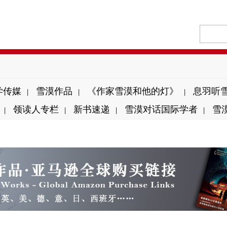
学传媒
雪漠作品
《作家雪漠和他的灯》
息羽听
|
|
|
领读人专栏
新书速递
雪漠对话国际学者
雪
|
|
|
|