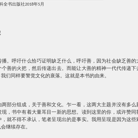
科全书出版社
年
月
2018
5
记
传播。呼吁什么恰巧证明缺乏什么，呼吁善，因为社会缺乏善的
个个善的火把，然后传递出去。而能让大善的精神一代代传递下
，我们同样要警觉文化的衰落。这就是本书的由来。
由两部分组成，关于善和文化。乍一看，这两大主题并没有多么
发现，书中有着大量耳目一新的思想。读到这里的你，或许赞同
中，就不得不承认，笔者呈现出的是事实。我用呈现是因为这些
也会继续存在。