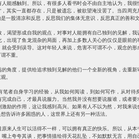
有人能感触到。所以，有很多人看书时会不由自主地认为，我很
新”，其实一直都存在，只是被遗忘，被欲望淹没罢了。当四周充
的是一股清凉和反思，反思我们的集体无意识，反思真正的善和
数，渴望形成自我的观点，对事对人能拥有自己独到的见解，我
此，出现了鱼龙混杂的局面，再加上多数人关心的仅仅是眼前的
，就会受到误导。这对年轻人来说，危害不可谓不小，观念的形
可谓不重。
远的角度，提供给追求独到见解的他们一个全新的视角，去重新
值观。
有笔者自身学习的经验，从我如何阅读，到如何写作，从对待
有完成自己，才最具说服力。当然我并没有想要说服谁，或者要
到激励的作用，这让我感到高兴。如果有人不以为然，对我来说
是想告诉许多困惑的人，这世界上还有另一种活法。
道原来人生可以活得不一样，可以拥有真正的快乐。所以，从本
。嘴上夸夸其谈，把事情描绘得天花乱坠，不如默默无言，用自