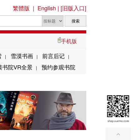
繁體版
|
English
|
[旧版入口]
手机版
雪
雪漠书画
前言后记
|
|
|
漠书院VR全景
预约参观书院
|