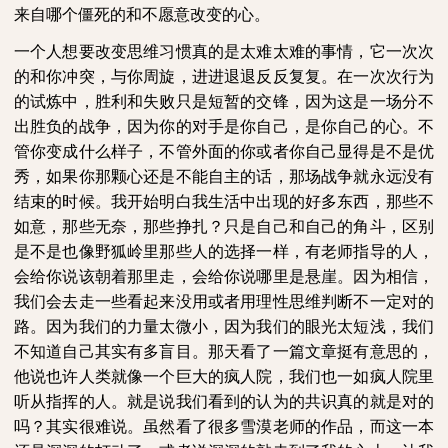
来自哪个僵死的和不愿意改变的心。
一个人想要改变思维习惯真的是太难太难的事情，它一次次
的和你冲突，与你周旋，进进退退反反复复。在一次次行为
的试炼中，胜利和失败只是短暂的交锋，因为这是一场分不
出胜负的战争，因为你的对手是你自己，是你自己的心。不
管你变成什么样子，不管外面的你或者你自己显得是不是优
秀，如果你那颗心还是不能自主的话，那场战争就永远没有
结束的时候。我开始明白我生活中出现的好多东西，那些不
如意，那些无奈，那些挣扎？只是自己和自己的角斗，区别
是不是也像野狐岭里那些人的选择一样，有老师指导的人，
会给你说该朝着那里走，会给你说哪里是悬崖。因为相信，
我们会去走一些看起来没用或者用理性思维判断不一定对的
路。因为我们的力量太微小，因为我们的眼光太短浅，我们
不知道自己其实有多盲目。那天看了一篇文章挺有意思的，
他说也许人类就像一个巨大的疯人院，我们也一如疯人院里
听从指挥的人。就是说我们看到的认为的共识真的就是对的
吗？其实很难说。虽然看了很多雪漠老师的作品，而这一本