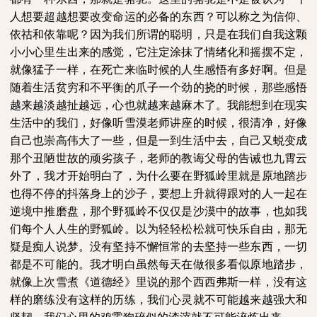
人想要超越想要改变命运的必备的东西？可以称之为信仰、
依祜和依靠呢？因为我们所谓的聪明，只是在我们自我这颗
小小心里生出来的感觉，它注定涂抹了情绪化和摇摆不定，
就像猛子一样，在死亡来临时候的人生感悟有多好啊。但是
随着生活贫穷和不平衡的爪子一个劲的挠的时候，那些感悟
越来越淡越扯越远，心也就越来越麻木了。我能想到在现实
生活中的我们，好像听雪漠老师讲座的时候，很清净，好像
自己也崇高伟大了一些，但是一到生活中去，自己又蜕变成
那个丑陋世故的顽劣孩子，老师的教诲父母的告诫也九霄云
外了，我才开始明白了，为什么要在野狐岭里就是原地踏步
也得不停的抖落身上的沙子，要想上升就得跟对的人一起在
逆境中推磨盘，那个野狐岭不仅仅是沙漠中的故事，也如我
们每个人人生的野狐岭。以为轻轻松松就可快乐自由，那无
疑是痴人说梦。没有坚持不懈恒常的去坚持一些东西，一切
都是不可能的。我才明白虽然每天在做很多看似原地踏步，
就像上次雪煮《道德经》里说的那个西西弗斯一样，没有这
样的磨练没有这样的历练，我们心灵就不可能越来越强大和