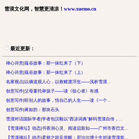
雪漠文化网，智慧更清凉！
www.xuemo.cn
最近更新：
禅心诗意
|
薤谷故事：那一抹红来了（下）
禅心诗意
|
薤谷故事：那一抹红来了（上）
名家视点
|
以熵道观人心，以救赎渡浮生——浅析雪漠...
创意写作
|
父母要托举孩子——读《纹心者》有感
创意写作
|
听别人的故事，悟自己的人生——读《一个...
创意写作
|
蒋如韵：那块石头
雪漠对话国际学者
|
学者包汉毅以“西凉词典”解码雪漠自传，...
【雪漠禅坛】动态
|
书香润心灵、阅读启新知——广州市香巴文...
【雪漠禅坛】动态
|
柔韧之间见觉醒：尼泊尔博士生对谈雪漠笔...