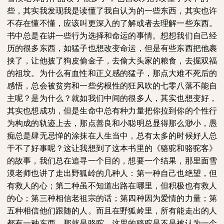
些，其实我发现我是读懂了我自认为的一些东西，其实也许
不存在懂不懂，应该叫更深入的了解或者去理解一些东西。
书中总是在讲一些行为选择和命运的事情。想想我们自己经
历的很多东西，如猛子也想改变命运，但是有些东西把他裹
挟了，让他披了狗皮偷金子，去偷大头家的粮食，去掘双福
的祖坟。为什么有血性和正义感的猛子，那点大难不死后的
感悟，总会被贫穷和一些劣根性的狂风吹的七零八落不能自
主呢？是为什么？就如我们中间的很多人，其实也想变好，
其实也想成功，但是生命中总有种力量把你拉到你的个性行
为构成的轨迹上去，那点善良和小聪明总显得那么渺小，愚
痴总是肆无忌惮的涂抹在人生当中，总有太多的时候好人总
干不了好事呢？这让我想到了这本书里的《骆驼和骆驼客》
的故事，我们总在追寻一个目的，想要一个结果，那里面雪
漠老师也讲了走出野狐岭的几种人：第一种自己也绝望，但
有救人的心；第二种虽不知道出路在哪里，但积极也有救人
的心；第三种相信老祖宗的话；第四种因为爱情的力量；第
五种相信他们跟随的人。而且在野狐岭里，所有能走出的人
都有一种东西，那就是骆驼。这里的骆驼是不是被认为一个