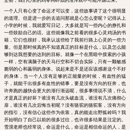
坚韧，我们心里的鸡零狗碎似的渣滓就不可能淬炼出来。
一个人只有心变了命运才可以变，这些故事讲了这个很明显
的道理。但是进一步的去追问那就是心怎么变呢？记得从上
小学的时候，我就爱写日记，大多就是写一些内心的挣扎和
一些鼓励自己的话。这些就像我之前看的很多心灵鸡汤的书
籍，它们也很好，我承认这些给了我前行路上心灵的一些力
量。但是那时候真的不知道真正的目标是什么，以及怎么能
够到达我想要的达到的目标。就像一个在黑暗中摸索的小孩
一样，空有满脑子的天马行空和不切合实际，只有一颗敏感
脆弱的心和羸弱的身体。说起来是不是还应该感谢这个不好
的身体，当一个人没有足够的正能量的时候，有血性的猛
子，就能干出很多有血性的错事，要是没有方向的狂奔，也
许奔跑的越快会更大的渐行渐远呢，很多事情说不清，什么
才是真正的好坏？谁没有几次头破血流，谁没有几次痛彻心
扉，谁没有几次后悔当初呢？没有骆驼的骆驼客，没有方向
的指引，没有信心这些作为依靠，真的能走出野狐岭吗？我
开始明白了自己以前的很多过往，也许很多结果是注定的。
雪漠老师也经常说，命运是什么，命运是相信命运的人，是