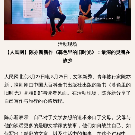
活动现场
【人民网】
陈亦新新作《暮色里的旧时光》：最深的灵魂在
故乡
人民网北京
8
月
日电
月
日，文学新秀、青年旅行家陈亦
27
8
25
新，携刚刚由中国大百科全书出版社出版的新书《暮色里的
旧时光》亮相
与读者见面。在活动现场，陈亦新分享了
BIBF
自己写作与旅行的心路历程。
陈亦新表示，自己对于文学梦想的追求来自于父母。父母与
他的谈话更多的是聊文学家的故事，他们如何战胜自己、如
何写出了精彩的文章，以及生活中的趣事。在这个过程中，