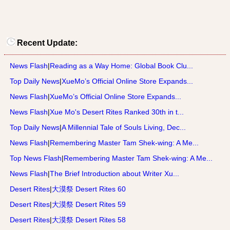
Recent Update:
News Flash
|
Reading as a Way Home: Global Book Clu...
Top Daily News
|
XueMo’s Official Online Store Expands...
News Flash
|
XueMo’s Official Online Store Expands...
News Flash
|
Xue Mo's Desert Rites Ranked 30th in t...
Top Daily News
|
A Millennial Tale of Souls Living, Dec...
News Flash
|
Remembering Master Tam Shek-wing: A Me...
Top News Flash
|
Remembering Master Tam Shek-wing: A Me...
News Flash
|
The Brief Introduction about Writer Xu...
Desert Rites
|
大漠祭 Desert Rites 60
Desert Rites
|
大漠祭 Desert Rites 59
Desert Rites
|
大漠祭 Desert Rites 58