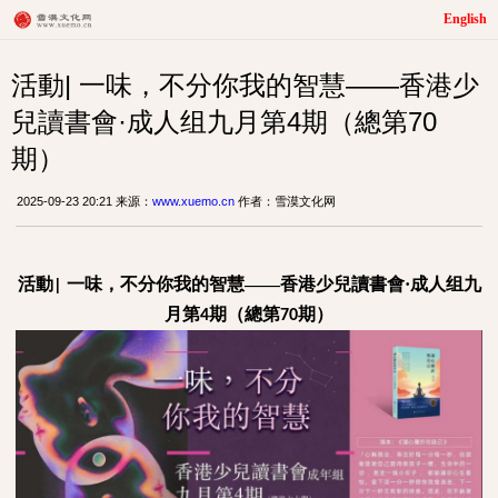
English
活動| 一味，不分你我的智慧——香港少
兒讀書會·成人组九月第4期（總第70
期）
2025-09-23 20:21 来源：
www.xuemo.cn
作者：雪漠文化网
活動
一味，不分你我的智慧
——香港少兒讀書會
·成人组
九
|
月第
期（總第
期）
4
70