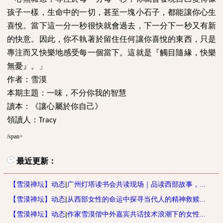
孩子一樣，生命中的一切，甚至一塊小石子，都能讓你心生
喜悅。當下這一分一秒很快就會過去，下一分下一秒又有新
的快意。因此，你不執著於留住任何讓你喜悅的東西，只是
專注而又快樂地感受每一個當下。這就是『觸目隨緣，快樂
無憂』。」
作者：雪漠
本期主題：
一味，不分你我的智慧
讀本：《讓心屬於你自己》
領讀人：
Tracy
/span>
最近更新：
【雪漠禅坛】动态
|
广州灯塔读书会共读现场｜品读西部故事，...
【雪漠禅坛】动态
|
从西部女性的命运中探寻当代人的精神救赎...
【雪漠禅坛】动态
|
作家雪漠偕中外嘉宾共话技术浪潮下的女性...