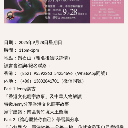
日期：
年
月
日星期日
2025
9
2
8
時間：
11pm-1pm
地點：鑽石山（報名後獲取詳情）
讀書會咨詢
報名聯絡：
/
香港：（
）
（
同號）
852
95592263 54254696
WhatsApp
内地：（
）
（微信同號）
+86
13802841701
講古
Part 1 Jenny
「香港文化廟宇故事」及中華人物解讀
特邀
分享香港文化廟宇故事
Jenny
廟宇建築：
南區黃竹坑大王爺廟
《讓心屬於你自己》學習與分享
Part 2
「心無雜念，專注於每一分每一秒，你就會發現自己變得像