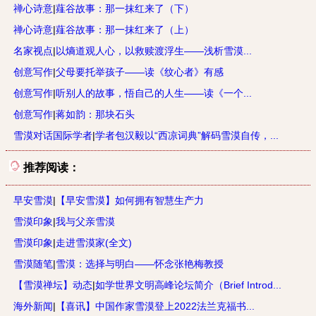
禅心诗意
|
薤谷故事：那一抹红来了（下）
禅心诗意
|
薤谷故事：那一抹红来了（上）
名家视点
|
以熵道观人心，以救赎渡浮生——浅析雪漠...
创意写作
|
父母要托举孩子——读《纹心者》有感
创意写作
|
听别人的故事，悟自己的人生——读《一个...
创意写作
|
蒋如韵：那块石头
雪漠对话国际学者
|
学者包汉毅以“西凉词典”解码雪漠自传，...
推荐阅读：
早安雪漠
|
【早安雪漠】如何拥有智慧生产力
雪漠印象
|
我与父亲雪漠
雪漠印象
|
走进雪漠家(全文)
雪漠随笔
|
雪漠：选择与明白——怀念张艳梅教授
【雪漠禅坛】动态
|
如学世界文明高峰论坛简介（Brief Introd...
海外新闻
|
【喜讯】中国作家雪漠登上2022法兰克福书...