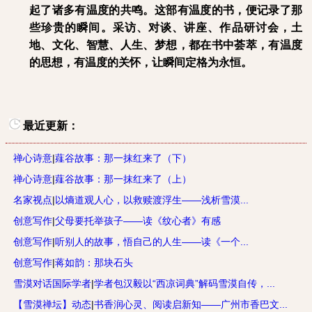
起了诸多有温度的共鸣。这部有温度的书，便记录了那
些珍贵的瞬间。采访、对谈、讲座、作品研讨会，土
地、文化、智慧、人生、梦想，都在书中荟萃，有温度
的思想，有温度的关怀，让瞬间定格为永恒。
最近更新：
禅心诗意
|
薤谷故事：那一抹红来了（下）
禅心诗意
|
薤谷故事：那一抹红来了（上）
名家视点
|
以熵道观人心，以救赎渡浮生——浅析雪漠...
创意写作
|
父母要托举孩子——读《纹心者》有感
创意写作
|
听别人的故事，悟自己的人生——读《一个...
创意写作
|
蒋如韵：那块石头
雪漠对话国际学者
|
学者包汉毅以“西凉词典”解码雪漠自传，...
【雪漠禅坛】动态
|
书香润心灵、阅读启新知——广州市香巴文...