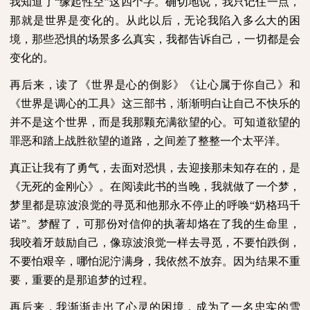
我知道了“缘起性空”这四个字。确切地说，我只记住一点，
那就是世界是变化的。从此以后，无论我陷入多么大的困
境，那些恐惧的场景多么真实，我都告诉自己，一切都是会
变化的。
再后来，读了《世界是心的倒影》《让心属于你自己》和
《世界是调心的工具》这三部书，渐渐明白让自己不快乐的
并不是这个世界，而是我那颗充满欲望的心。可知道欲望的
罪恶和踏上战胜欲望的道路，之间差了整整一个太平洋。
真正让我有了勇气，去面对恐惧，去迎接那未知存在的，是
《无死的金刚心》。在阅读此书的当晚，我就做了一个梦，
梦里都是琼波浪觉的寻觅和他那永不停止的呼唤“奶格玛千
诺”。梦醒了，可那份对信仰的执著却烙在了我的生命里，
我咬着牙鼓励自己，像琼波浪觉一样去寻觅，不要怕跌倒，
不要怕艰辛，哪怕泥泞满身，我依然不放弃。因为结果不重
要，重要的是那追梦的过程。
再后来，我渐渐走出了心灵的困境，成为了一名忠实的雪