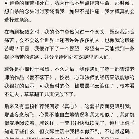
可避免的痛苦和死亡，我为什么不早点结束生命。那时候，
想自杀的念头时时萦绕着我，如果不是怕痛，我大概真的会
选择这条路。
在痛到极致之时，我的心中突然闪过一个念头。既然我那么
痛苦，会不会这个世界上还有许许多多的人，也像我这般痛
苦呢？于是，我便许下了一个愿望，希望有一天能找到一条
摆脱痛苦的道路，并分享给同处在深渊里的人们。
或许是心愿过于强烈，不久之后，我便遇到了第一部雪漠老
师的作品《爱不落下》。按说，心印法师的经历应该能够给
我很好的启示。可我当时的心，被层层乌云遮住了，根本看
不进去，草草翻了几页便放下了。
后来又有雪粉推荐我阅读《真心》，这套书反而更吸引我。
那些妄念纷飞，心灵不能自主地情况和我太相似了，我如饥
似渴地阅读着。就这样，一套书很快就读完了。道理上似乎
知道了些什么，但实际生活中我根本做不到。不过最起码，