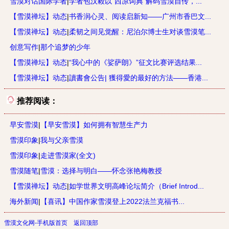
雪漠对话国际学者
|
学者包汉毅以“西凉词典”解码雪漠自传，...
【雪漠禅坛】动态
|
书香润心灵、阅读启新知——广州市香巴文...
【雪漠禅坛】动态
|
柔韧之间见觉醒：尼泊尔博士生对谈雪漠笔...
创意写作
|
那个追梦的少年
【雪漠禅坛】动态
|
“我心中的《娑萨朗》”征文比赛评选结果...
【雪漠禅坛】动态
|
讀書會公告| 獲得愛的最好的方法——香港...
推荐阅读：
早安雪漠
|
【早安雪漠】如何拥有智慧生产力
雪漠印象
|
我与父亲雪漠
雪漠印象
|
走进雪漠家(全文)
雪漠随笔
|
雪漠：选择与明白——怀念张艳梅教授
【雪漠禅坛】动态
|
如学世界文明高峰论坛简介（Brief Introd...
海外新闻
|
【喜讯】中国作家雪漠登上2022法兰克福书...
雪漠文化网-手机版首页
返回顶部