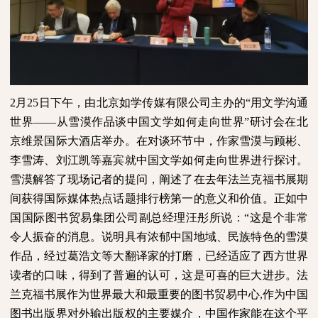
2
月
25
日下午，由北京如学传媒有限公司主办的“用文学沟通
世界——从雪漠作品谈中国文学如何走向世界”研讨会在北
京维景国际大酒店举办。在对谈环节中，作家雪漠与顾彬、
李雪涛、刘江凯等嘉宾就中国文学如何走向世界进行探讨。
雪漠解答了现场记者的提问，阐述了在去年法兰克福书展期
间获得国际媒体热点话题排行榜第一的意义和价值。正如中
国国际图书贸易集团公司副总经理汪彤所说：“这是个非常
令人振奋的消息。说明具有浓郁中国地域、民族特色的雪漠
作品，经过葛浩文等大翻译家的打磨，已经适应了西方世界
读者的口味，得到了普遍的认可，这是可喜的巨大进步。法
兰克福书展作为世界最大和最重要的图书贸易中心
,
作为中国
图书出版界对外输出版权的主要媒介，中国作家能在这个平