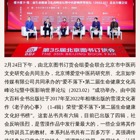
2
月
24
日下午，由北京图书订货会组委会联合北京市中医药
文史研究会共同主办，北京博爱堂中医药研究所、北京如学
传媒有限公司共同承办的“爱不落下•第二届生命健康文化高
峰论坛暨中医影响世界论坛（
2023.02
）”成功举办。由中国
大百科全书出版社于
2017
年至
2022
年相继出版的雪漠文化著
作《老子的心事》（
1-4
辑）荣登“爱不落下•第二届生命健康
文化好书榜”。这套丛书共有六辑，目前已出版了四辑，社
会反响强烈，是雪漠作品中发行量最大的，一些企业将其作
为培训员工的教材。本系列丛书共有二百多万字，其强调传