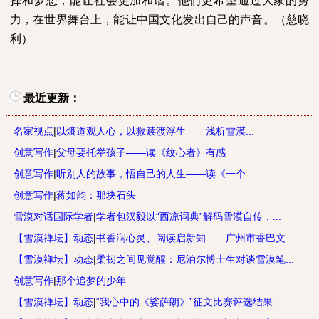
择和梦想，能让社会更加和谐。他们更希望通过大家的努
力，在世界舞台上，能让中国文化发出自己的声音。（慈晓
利）
最近更新：
名家视点
|
以熵道观人心，以救赎渡浮生——浅析雪漠...
创意写作
|
父母要托举孩子——读《纹心者》有感
创意写作
|
听别人的故事，悟自己的人生——读《一个...
创意写作
|
蒋如韵：那块石头
雪漠对话国际学者
|
学者包汉毅以“西凉词典”解码雪漠自传，...
【雪漠禅坛】动态
|
书香润心灵、阅读启新知——广州市香巴文...
【雪漠禅坛】动态
|
柔韧之间见觉醒：尼泊尔博士生对谈雪漠笔...
创意写作
|
那个追梦的少年
【雪漠禅坛】动态
|
“我心中的《娑萨朗》”征文比赛评选结果...