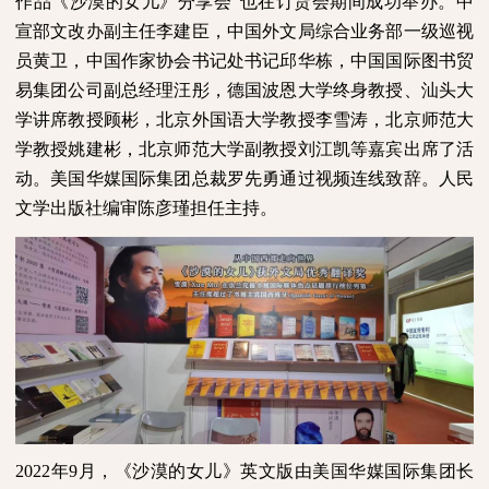
作品《沙漠的女儿》分享会”也在订货会期间成功举办。中
宣部文改办副主任李建臣，中国外文局综合业务部一级巡视
员黄卫，中国作家协会书记处书记邱华栋，中国国际图书贸
易集团公司副总经理汪彤，德国波恩大学终身教授、汕头大
学讲席教授顾彬，北京外国语大学教授李雪涛，北京师范大
学教授姚建彬，北京师范大学副教授刘江凯等嘉宾出席了活
动。美国华媒国际集团总裁罗先勇通过视频连线致辞。人民
文学出版社编审陈彦瑾担任主持。
2022
年
9
月，《沙漠的女儿》英文版由美国华媒国际集团长