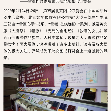
——雪漠作品参展第
35
届北京图书订货会
2023
年
2
月
24
日
-26
日，第
35
届北京图书订货会在中国国际展
览中心举办。北京如学传媒有限公司携“大漠三部曲”“灵魂
三部曲”“雪漠心学”书系、“雪煮《道德经》”系列，以及英文
版《大漠祭》《猎原》《无死的金刚经》《沙漠的女儿》等
近百部雪漠作品参展。因种类繁多，数量之大，雪漠作品足
足摆满了两大展位，深深吸引了诸多出版社、读者及各大媒
体的极大关注，俨然成为了此次图书订货会上一道独特的风
景。