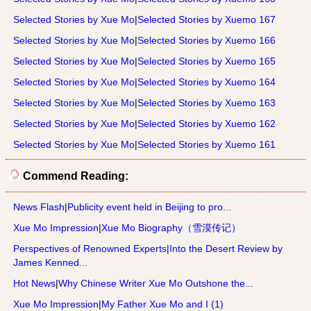
Selected Stories by Xue Mo
|
Selected Stories by Xuemo 167
Selected Stories by Xue Mo
|
Selected Stories by Xuemo 166
Selected Stories by Xue Mo
|
Selected Stories by Xuemo 165
Selected Stories by Xue Mo
|
Selected Stories by Xuemo 164
Selected Stories by Xue Mo
|
Selected Stories by Xuemo 163
Selected Stories by Xue Mo
|
Selected Stories by Xuemo 162
Selected Stories by Xue Mo
|
Selected Stories by Xuemo 161
Commend Reading:
News Flash
|
Publicity event held in Beijing to pro...
Xue Mo Impression
|
Xue Mo Biography（雪漠传记）
Perspectives of Renowned Experts
|
Into the Desert Review by
James Kenned...
Hot News
|
Why Chinese Writer Xue Mo Outshone the...
Xue Mo Impression
|
My Father Xue Mo and I (1)