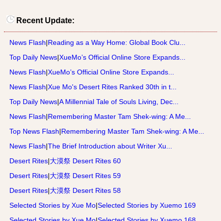
Recent Update:
News Flash
|
Reading as a Way Home: Global Book Clu...
Top Daily News
|
XueMo’s Official Online Store Expands...
News Flash
|
XueMo’s Official Online Store Expands...
News Flash
|
Xue Mo's Desert Rites Ranked 30th in t...
Top Daily News
|
A Millennial Tale of Souls Living, Dec...
News Flash
|
Remembering Master Tam Shek-wing: A Me...
Top News Flash
|
Remembering Master Tam Shek-wing: A Me...
News Flash
|
The Brief Introduction about Writer Xu...
Desert Rites
|
大漠祭 Desert Rites 60
Desert Rites
|
大漠祭 Desert Rites 59
Desert Rites
|
大漠祭 Desert Rites 58
Selected Stories by Xue Mo
|
Selected Stories by Xuemo 169
Selected Stories by Xue Mo
|
Selected Stories by Xuemo 168